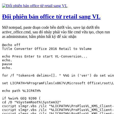
Đổi phiên bản office từ retail sang VL
Mở notepad, paste đoạn code bên dưới vào, save lại dưới tên
active_office.cmd, sau đó nháy phải vào file cmd vừa tạo, chọn run
as administrator, bấm phím bất kỳ để xác nhận
@echo off

Title Converter Office 2016 Retail to Volume

echo Press Enter to start VL-Conversion...

echo.

pause

echo.

for /f "tokens=6 delims=[]. " %%G in ('ver') do set win
set LICPATH=%ProgramFiles(x86)%\Microsoft Office\root\L
echo path %LICPATH%

if %win% GEQ 9200 (

cd /D "%SystemRoot%\System32"

cscript slmgr.vbs /ilc "%LICPATH%\ProPlusVL_KMS_Client-
cscript slmgr.vbs /ilc "%LICPATH%\ProPlusVL_KMS_Client-
cscript slmgr.vbs /ilc "%LICPATH%\ProPlusVL_KMS_Client-