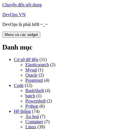
Chuyển đến nội dung
DevOps VN
DevOps là phải lười ~_~
Menu và các widget
Danh mục
Cơ sở dữ liệu
(11)
Elasticsearch
(2)
Mysql
(1)
Oracle
(2)
Posgresql
(4)
Code
(12)
BashShell
(4)
batch
(1)
Powershell
(2)
Python
(6)
Hệ thống
(74)
Ảo hoá
(7)
Container
(7)
Linux
(39)