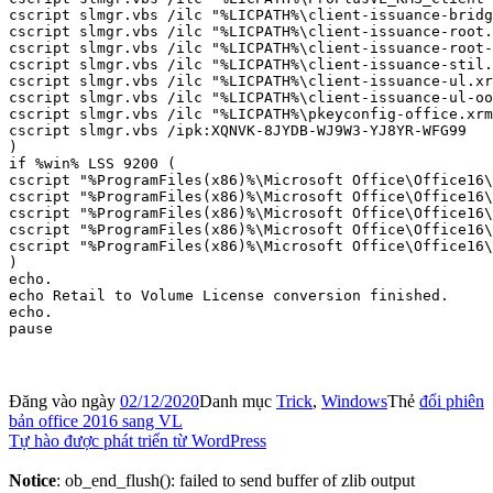
cscript slmgr.vbs /ilc "%LICPATH%\client-issuance-bridg
cscript slmgr.vbs /ilc "%LICPATH%\client-issuance-root.
cscript slmgr.vbs /ilc "%LICPATH%\client-issuance-root-
cscript slmgr.vbs /ilc "%LICPATH%\client-issuance-stil.
cscript slmgr.vbs /ilc "%LICPATH%\client-issuance-ul.xr
cscript slmgr.vbs /ilc "%LICPATH%\client-issuance-ul-oo
cscript slmgr.vbs /ilc "%LICPATH%\pkeyconfig-office.xrm
cscript slmgr.vbs /ipk:XQNVK-8JYDB-WJ9W3-YJ8YR-WFG99

)

if %win% LSS 9200 (

cscript "%ProgramFiles(x86)%\Microsoft Office\Office16\
cscript "%ProgramFiles(x86)%\Microsoft Office\Office16\
cscript "%ProgramFiles(x86)%\Microsoft Office\Office16\
cscript "%ProgramFiles(x86)%\Microsoft Office\Office16\
cscript "%ProgramFiles(x86)%\Microsoft Office\Office16\
)

echo.

echo Retail to Volume License conversion finished.

echo.

Đăng vào ngày
02/12/2020
Danh mục
Trick
,
Windows
Thẻ
đổi phiên
bản office 2016 sang VL
Tự hào được phát triển từ WordPress
Notice
: ob_end_flush(): failed to send buffer of zlib output