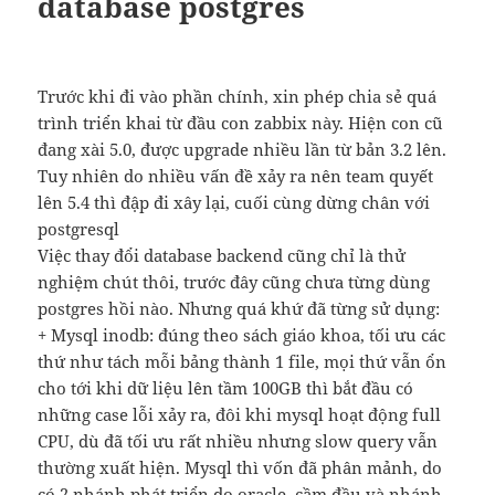
database postgres
Trước khi đi vào phần chính, xin phép chia sẻ quá
trình triển khai từ đầu con zabbix này. Hiện con cũ
đang xài 5.0, được upgrade nhiều lần từ bản 3.2 lên.
Tuy nhiên do nhiều vấn đề xảy ra nên team quyết
lên 5.4 thì đập đi xây lại, cuối cùng dừng chân với
postgresql
Việc thay đổi database backend cũng chỉ là thử
nghiệm chút thôi, trước đây cũng chưa từng dùng
postgres hồi nào. Nhưng quá khứ đã từng sử dụng:
+ Mysql inodb: đúng theo sách giáo khoa, tối ưu các
thứ như tách mỗi bảng thành 1 file, mọi thứ vẫn ổn
cho tới khi dữ liệu lên tầm 100GB thì bắt đầu có
những case lỗi xảy ra, đôi khi mysql hoạt động full
CPU, dù đã tối ưu rất nhiều nhưng slow query vẫn
thường xuất hiện. Mysql thì vốn đã phân mảnh, do
có 2 nhánh phát triển do oracle cầm đầu và nhánh