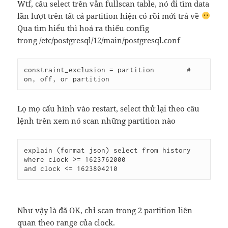
Wtf, câu select trên vẫn fullscan table, nó đi tìm data
lần lượt trên tất cả partition hiện có rồi mới trả về
Qua tìm hiểu thì hoá ra thiếu config
trong /etc/postgresql/12/main/postgresql.conf
constraint_exclusion = partition        # 
Lọ mọ cấu hình vào restart, select thử lại theo câu
lệnh trên xem nó scan những partition nào
explain (format json) select from history 
where clock >= 1623762000

and clock <= 1623804210
Như vậy là đã OK, chỉ scan trong 2 partition liên
quan theo range của clock.