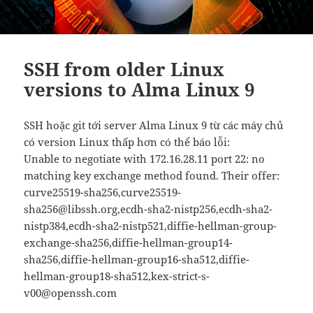
SSH from older Linux
versions to Alma Linux 9
SSH hoặc git tới server Alma Linux 9 từ các máy chủ
có version Linux thấp hơn có thể báo lỗi:
Unable to negotiate with 172.16.28.11 port 22: no
matching key exchange method found. Their offer:
curve25519-sha256,curve25519-
sha256@libssh.org,ecdh-sha2-nistp256,ecdh-sha2-
nistp384,ecdh-sha2-nistp521,diffie-hellman-group-
exchange-sha256,diffie-hellman-group14-
sha256,diffie-hellman-group16-sha512,diffie-
hellman-group18-sha512,kex-strict-s-
v00@openssh.com