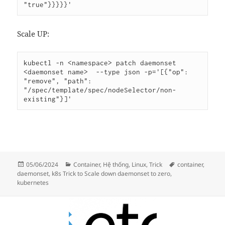
Scale UP:
kubectl -n <namespace> patch daemonset 
<daemonset name>  --type json -p='[{"op": 
"remove", "path": 
"/spec/template/spec/nodeSelector/non-
Đăng
Danh
Thẻ
05/06/2024
Container
,
Hệ thống
,
Linux
,
Trick
container
,
vào
mục
daemonset
,
k8s Trick to Scale down daemonset to zero
,
ngày
kubernetes