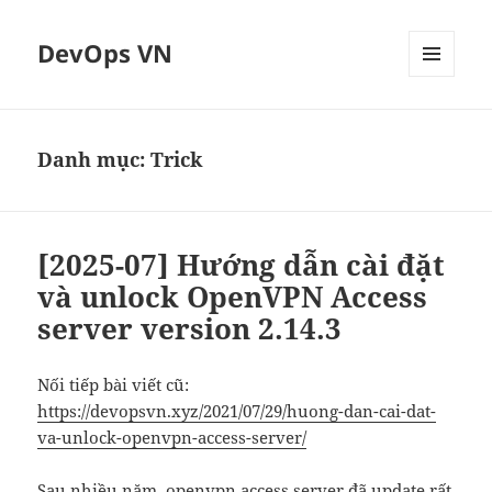
DevOps VN
MENU
VÀ
CÁC
WIDGET
Danh mục:
Trick
[2025-07] Hướng dẫn cài đặt
và unlock OpenVPN Access
server version 2.14.3
Nối tiếp bài viết cũ:
https://devopsvn.xyz/2021/07/29/huong-dan-cai-dat-
va-unlock-openvpn-access-server/
Sau nhiều năm, openvpn access server đã update rất