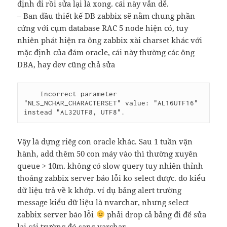
định đi rồi sửa lại là xong. cái này vẫn dễ.
– Ban đầu thiết kế DB zabbix sẽ nằm chung phần
cứng với cụm database RAC 5 node hiện có, tuy
nhiên phát hiện ra ông zabbix xài charset khác với
mặc định của đám oracle, cái này thường các ông
DBA, hay dev cũng chả sửa
    Incorrect parameter 
"NLS_NCHAR_CHARACTERSET" value: "AL16UTF16" 
instead "AL32UTF8, UTF8".
Vậy là dựng riêg con oracle khác. Sau 1 tuần vận
hành, add thêm 50 con máy vào thì thường xuyên
queue > 10m. không có slow query tuy nhiên thỉnh
thoảng zabbix server báo lỗi ko select được. do kiểu
dữ liệu trả về k khớp. ví dụ bảng alert trường
message kiểu dữ liệu là nvarchar, nhưng select
zabbix server báo lỗi
phải drop cả bảng đi để sửa
lại cái trường đó sang varchar.