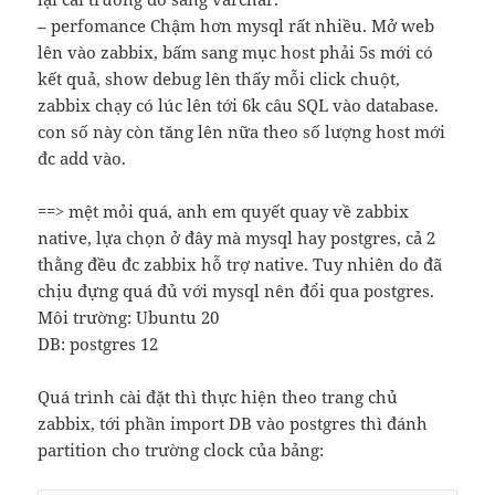
– perfomance Chậm hơn mysql rất nhiều. Mở web
lên vào zabbix, bấm sang mục host phải 5s mới có
kết quả, show debug lên thấy mỗi click chuột,
zabbix chạy có lúc lên tới 6k câu SQL vào database.
con số này còn tăng lên nữa theo số lượng host mới
đc add vào.
==> mệt mỏi quá, anh em quyết quay về zabbix
native, lựa chọn ở đây mà mysql hay postgres, cả 2
thằng đều đc zabbix hỗ trợ native. Tuy nhiên do đã
chịu đựng quá đủ với mysql nên đổi qua postgres.
Môi trường: Ubuntu 20
DB: postgres 12
Quá trình cài đặt thì thực hiện theo trang chủ
zabbix, tới phần import DB vào postgres thì đánh
partition cho trường clock của bảng: