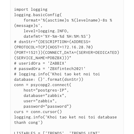
import logging

logging.basicConfig(

    format='%(asctime)s %(levelname)-8s %
(message)s',

    level=logging.INFO,

    datefmt='%Y-%m-%d %H:%M:%S')

# dsnStr="(DESCRIPTION=(ADDRESS=
(PROTOCOL=TCP)(HOST=172.16.28.70)
(PORT=1521))(CONNECT_DATA=(SERVER=DEDICATED)
(SERVICE_NAME=PDBZBX)))"

# useridOra = 'ZABBIX'

# passwdOra = 'ZBXfintech2021'

# logging.info('Khoi tao ket noi toi 
database: {}'.format(dsnStr))

conn = psycopg2.connect(

    host="postgres-IP",

    database="zabbix",

    user="zabbix",

    password="password")

curs = conn.cursor()

logging.info('Khoi tao ket noi toi database 
thanh cong')

LISTABLES = ['TRENDS', 'TRENDS_UINT', 