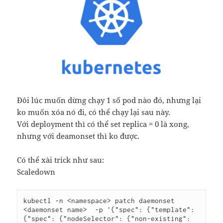
Đôi lúc muốn dừng chạy 1 số pod nào đó, nhưng lại
ko muốn xóa nó đi, có thể chạy lại sau này.
Với deployment thì có thể set replica = 0 là xong,
nhưng với deamonset thì ko được.
Có thể xài trick như sau:
Scaledown
kubectl -n <namespace> patch daemonset 
<daemonset name>  -p '{"spec": {"template": 
{"spec": {"nodeSelector": {"non-existing": 