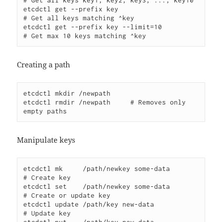
# Get all keys key1, key2, key3, ..., key10

etcdctl get --prefix key                    
# Get all keys matching ^key

etcdctl get --prefix key --limit=10         
# Get max 10 keys matching ^key
Creating a path
etcdctl mkdir /newpath

etcdctl rmdir /newpath     # Removes only 
empty paths
Manipulate keys
etcdctl mk     /path/newkey some-data       
# Create key

etcdctl set    /path/newkey some-data       
# Create or update key

etcdctl update /path/key new-data           
# Update key
