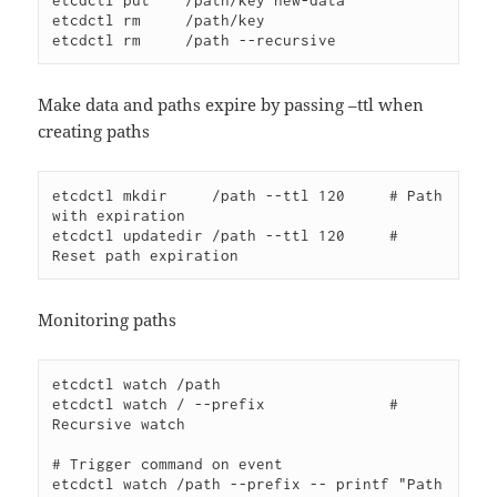
etcdctl put    /path/key new-data

etcdctl rm     /path/key

etcdctl rm     /path --recursive
Make data and paths expire by passing –ttl when
creating paths
etcdctl mkdir     /path --ttl 120     # Path 
with expiration

etcdctl updatedir /path --ttl 120     # 
Reset path expiration
Monitoring paths
etcdctl watch /path

etcdctl watch / --prefix              # 
Recursive watch

# Trigger command on event

etcdctl watch /path --prefix -- printf "Path 