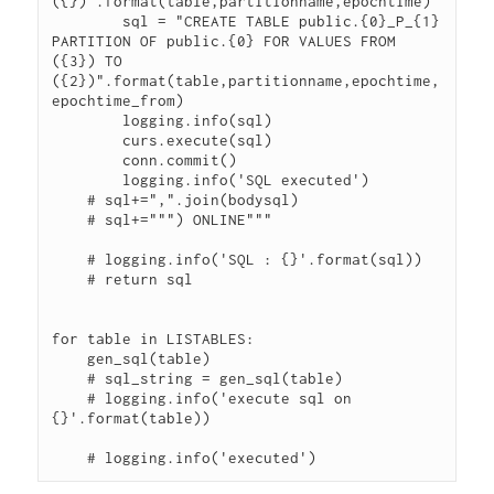
({})".format(table,partitionname,epochtime)

        sql = "CREATE TABLE public.{0}_P_{1} 
PARTITION OF public.{0} FOR VALUES FROM 
({3}) TO 
({2})".format(table,partitionname,epochtime,
epochtime_from)

        logging.info(sql)

        curs.execute(sql)

        conn.commit()

        logging.info('SQL executed')

    # sql+=",".join(bodysql)

    # sql+=""") ONLINE"""

    # logging.info('SQL : {}'.format(sql))

    # return sql

for table in LISTABLES:

    gen_sql(table)

    # sql_string = gen_sql(table)

    # logging.info('execute sql on 
{}'.format(table))
