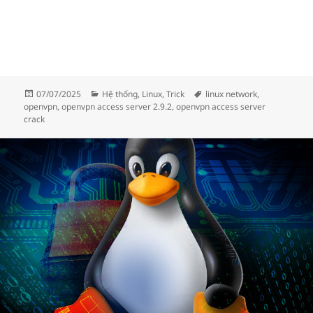
Đăng
Danh
Thẻ
07/07/2025
Hệ thống
,
Linux
,
Trick
linux network
,
vào
mục
openvpn
,
openvpn access server 2.9.2
,
openvpn access server
ngày
crack