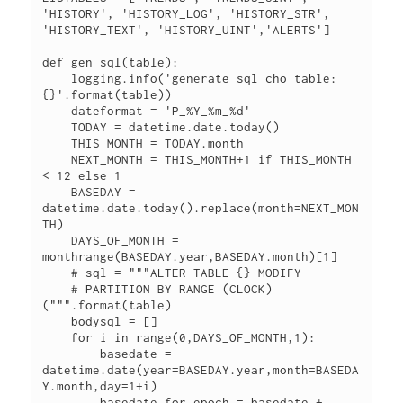
'HISTORY', 'HISTORY_LOG', 'HISTORY_STR', 
'HISTORY_TEXT', 'HISTORY_UINT','ALERTS']

def gen_sql(table):

    logging.info('generate sql cho table: 
{}'.format(table))

    dateformat = 'P_%Y_%m_%d'

    TODAY = datetime.date.today()

    THIS_MONTH = TODAY.month

    NEXT_MONTH = THIS_MONTH+1 if THIS_MONTH 
< 12 else 1

    BASEDAY = 
datetime.date.today().replace(month=NEXT_MON
TH)

    DAYS_OF_MONTH = 
monthrange(BASEDAY.year,BASEDAY.month)[1]

    # sql = """ALTER TABLE {} MODIFY

    # PARTITION BY RANGE (CLOCK) 
(""".format(table)

    bodysql = []

    for i in range(0,DAYS_OF_MONTH,1):

        basedate = 
datetime.date(year=BASEDAY.year,month=BASEDA
Y.month,day=1+i)

        basedate_for_epoch = basedate + 