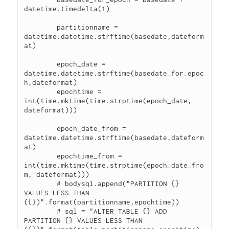
datetime.timedelta(1)

        partitionname = 
datetime.datetime.strftime(basedate,dateform
at)

        epoch_date = 
datetime.datetime.strftime(basedate_for_epoc
h,dateformat)

        epochtime = 
int(time.mktime(time.strptime(epoch_date, 
dateformat)))

        epoch_date_from = 
datetime.datetime.strftime(basedate,dateform
at)

        epochtime_from = 
int(time.mktime(time.strptime(epoch_date_fro
m, dateformat)))

        # bodysql.append("PARTITION {} 
VALUES LESS THAN 
({})".format(partitionname,epochtime))

        # sql = "ALTER TABLE {} ADD 
PARTITION {} VALUES LESS THAN 