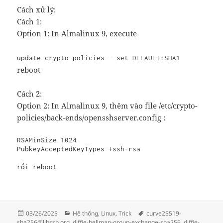
Cách xử lý:
Cách 1:
Option 1: In Almalinux 9, execute
update-crypto-policies --set DEFAULT:SHA1
reboot
Cách 2:
Option 2: In Almalinux 9, thêm vào file /etc/crypto-
policies/back-ends/opensshserver.config :
RSAMinSize 1024

PubkeyAcceptedKeyTypes +ssh-rsa

rồi 
reboot
Đăng
Danh
Thẻ
03/26/2025
Hệ thống
,
Linux
,
Trick
curve25519-
vào
mục
sha256@libssh.org
,
diffie-hellman-group-exchange-sha256
,
diffie-