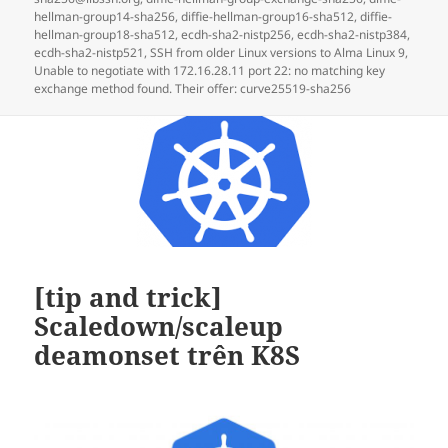
ngày
hellman-group14-sha256
,
diffie-hellman-group16-sha512
,
diffie-
hellman-group18-sha512
,
ecdh-sha2-nistp256
,
ecdh-sha2-nistp384
,
ecdh-sha2-nistp521
,
SSH from older Linux versions to Alma Linux 9
,
Unable to negotiate with 172.16.28.11 port 22: no matching key
exchange method found. Their offer: curve25519-sha256
[tip and trick]
Scaledown/scaleup
deamonset trên K8S