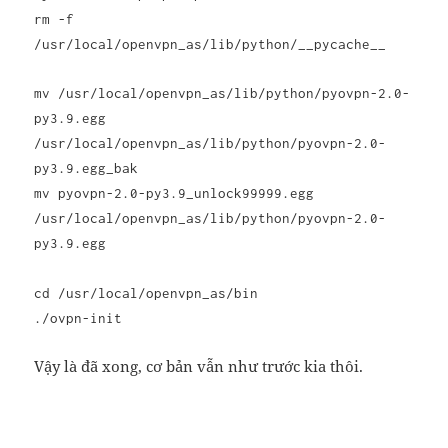
rm -f
/usr/local/openvpn_as/lib/python/__pycache__
mv /usr/local/openvpn_as/lib/python/pyovpn-2.0-
py3.9.egg
/usr/local/openvpn_as/lib/python/pyovpn-2.0-
py3.9.egg_bak
mv pyovpn-2.0-py3.9_unlock99999.egg
/usr/local/openvpn_as/lib/python/pyovpn-2.0-
py3.9.egg
cd /usr/local/openvpn_as/bin
./ovpn-init
Vậy là đã xong, cơ bản vẫn như trước kia thôi.