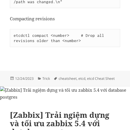
/path was changed.\n"
Compacting revisions
etcdctl compact <number>     # Drop all 
revisions older than <number>
Đăng
Danh
Thẻ
12/24/2023
Trick
cheatsheet
,
etcd
,
etcd Cheat Sheet
vào
mục
ngày
[Zabbix] Trải ngiệm dựng
và tối ưu zabbix 5.4 với