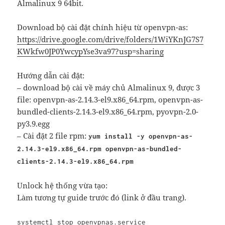
Almalinux 9 64bit.
Download bộ cài đặt chính hiệu từ openvpn-as:
https://drive.google.com/drive/folders/1WiYKnJG7S7
KWkfw0JP0YwcypYse3va97?usp=sharing
Hướng dẫn cài đặt:
– download bộ cài về máy chủ Almalinux 9, được 3
file: openvpn-as-2.14.3-el9.x86_64.rpm, openvpn-as-
bundled-clients-2.14.3-el9.x86_64.rpm, pyovpn-2.0-
py3.9.egg
– Cài đặt 2 file rpm:
yum install -y openvpn-as-
2.14.3-el9.x86_64.rpm openvpn-as-bundled-
clients-2.14.3-el9.x86_64.rpm
Unlock hệ thống vừa tạo:
Làm tương tự guide trước đó (link ở đầu trang).
systemctl stop openvpnas.service