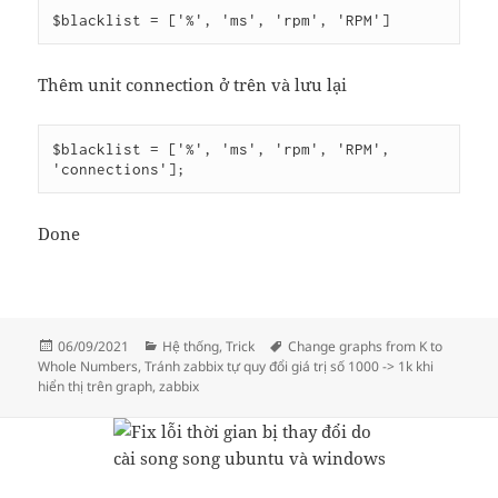
$blacklist = ['%', 'ms', 'rpm', 'RPM']
Thêm unit connection ở trên và lưu lại
$blacklist = ['%', 'ms', 'rpm', 'RPM', 
Done
Đăng
Danh
Thẻ
06/09/2021
Hệ thống
,
Trick
Change graphs from K to
vào
mục
Whole Numbers
,
Tránh zabbix tự quy đổi giá trị số 1000 -> 1k khi
ngày
hiển thị trên graph
,
zabbix