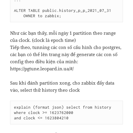
ALTER TABLE public.history_p_p_2021_07_31

    OWNER to zabbix;
Như các bạn thấy, mỗi ngày 1 partition theo range
của clock. (clock là epoch time)
Tiếp theo, tunning các con số cấu hình cho postgres,
các bạn có thể lên trang này để generate các con số
config theo điều kiện của mình:
https://pgtune.leopard.in.ua/#/
Sau khi đánh partition xong, cho zabbix đẩy data
vào, select thử history theo clock
explain (format json) select from history 
where clock >= 1623762000

and clock <= 1623804210