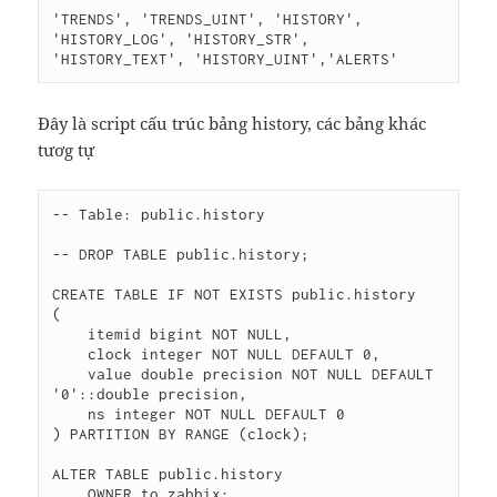
'TRENDS', 'TRENDS_UINT', 'HISTORY', 
'HISTORY_LOG', 'HISTORY_STR', 
'HISTORY_TEXT', 'HISTORY_UINT','ALERTS'
Đây là script cấu trúc bảng history, các bảng khác
tươg tự
-- Table: public.history

-- DROP TABLE public.history;

CREATE TABLE IF NOT EXISTS public.history

(

    itemid bigint NOT NULL,

    clock integer NOT NULL DEFAULT 0,

    value double precision NOT NULL DEFAULT 
'0'::double precision,

    ns integer NOT NULL DEFAULT 0

) PARTITION BY RANGE (clock);

ALTER TABLE public.history

    OWNER to zabbix;
