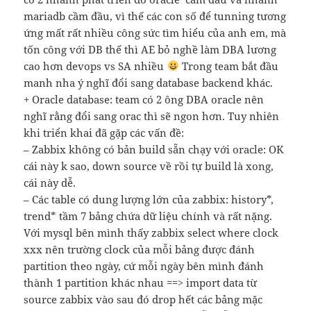
mariadb cầm đầu, vì thế các con số để tunning tương
ứng mất rất nhiều công sức tìm hiểu của anh em, mà
tốn công với DB thế thì AE bỏ nghề làm DBA lương
cao hơn devops vs SA nhiều
Trong team bắt đầu
manh nha ý nghĩ đổi sang database backend khác.
+ Oracle database: team có 2 ông DBA oracle nên
nghĩ rằng đổi sang orac thì sẽ ngon hơn. Tuy nhiên
khi triển khai đã gặp các vấn đề:
– Zabbix không có bản build sẵn chạy với oracle: OK
cái này k sao, down source về rồi tự build là xong,
cái này dễ.
– Các table có dung lượng lớn của zabbix: history*,
trend* tầm 7 bảng chứa dữ liệu chính và rất nặng.
Với mysql bên mình thấy zabbix select where clock
xxx nên trường clock của mỗi bảng được đánh
partition theo ngày, cứ mỗi ngày bên mình đánh
thành 1 partition khác nhau ==> import data từ
source zabbix vào sau đó drop hết các bảng mặc