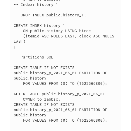
-- Index: history_1

-- DROP INDEX public.history_1;

CREATE INDEX history_1

    ON public.history USING btree

    (itemid ASC NULLS LAST, clock ASC NULLS 
LAST)

;

-- Partitions SQL

CREATE TABLE IF NOT EXISTS 
public.history_p_2021_06_01 PARTITION OF 
public.history

    FOR VALUES FROM (0) TO (1622566800);

ALTER TABLE public.history_p_2021_06_01

    OWNER to zabbix;

CREATE TABLE IF NOT EXISTS 
public.history_p_2021_06_01 PARTITION OF 
public.history

    FOR VALUES FROM (0) TO (1622566800);

...
