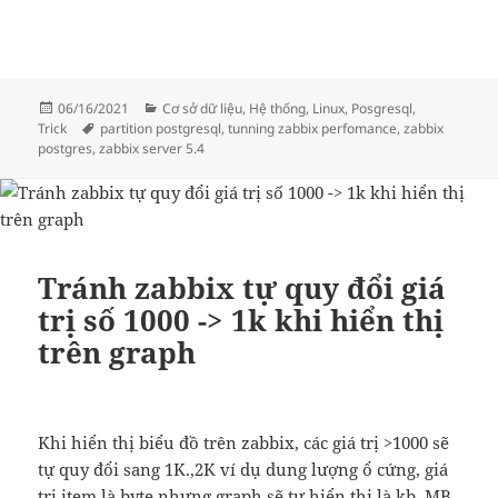
Đăng
Danh
06/16/2021
Cơ sở dữ liệu
,
Hệ thống
,
Linux
,
Posgresql
,
vào
Thẻ
mục
Trick
partition postgresql
,
tunning zabbix perfomance
,
zabbix
ngày
postgres
,
zabbix server 5.4
Tránh zabbix tự quy đổi giá
trị số 1000 -> 1k khi hiển thị
trên graph
Khi hiển thị biểu đồ trên zabbix, các giá trị >1000 sẽ
tự quy đổi sang 1K.,2K ví dụ dung lượng ổ cứng, giá
trị item là byte nhưng graph sẽ tự hiển thị là kb, MB,