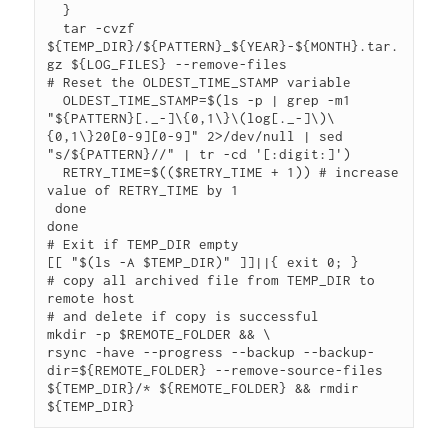
  }

  tar -cvzf 
${TEMP_DIR}/${PATTERN}_${YEAR}-${MONTH}.tar.
gz ${LOG_FILES} --remove-files

# Reset the OLDEST_TIME_STAMP variable

  OLDEST_TIME_STAMP=$(ls -p | grep -m1 
"${PATTERN}[._-]\{0,1\}\(log[._-]\)\
{0,1\}20[0-9][0-9]" 2>/dev/null | sed 
"s/${PATTERN}//" | tr -cd '[:digit:]')

  RETRY_TIME=$(($RETRY_TIME + 1)) # increase 
value of RETRY_TIME by 1

 done

done

# Exit if TEMP_DIR empty

[[ "$(ls -A $TEMP_DIR)" ]]||{ exit 0; }

# copy all archived file from TEMP_DIR to 
remote host

# and delete if copy is successful

mkdir -p $REMOTE_FOLDER && \

rsync -have --progress --backup --backup-
dir=${REMOTE_FOLDER} --remove-source-files 
${TEMP_DIR}/* ${REMOTE_FOLDER} && rmdir 