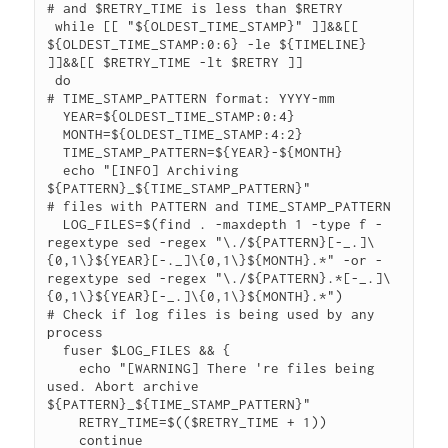
# and $RETRY_TIME is less than $RETRY

 while [[ "${OLDEST_TIME_STAMP}" ]]&&[[ 
${OLDEST_TIME_STAMP:0:6} -le ${TIMELINE} 
]]&&[[ $RETRY_TIME -lt $RETRY ]]

 do

# TIME_STAMP_PATTERN format: YYYY-mm

  YEAR=${OLDEST_TIME_STAMP:0:4}

  MONTH=${OLDEST_TIME_STAMP:4:2}

  TIME_STAMP_PATTERN=${YEAR}-${MONTH}

  echo "[INFO] Archiving 
${PATTERN}_${TIME_STAMP_PATTERN}"

# files with PATTERN and TIME_STAMP_PATTERN

  LOG_FILES=$(find . -maxdepth 1 -type f -
regextype sed -regex "\./${PATTERN}[-_.]\
{0,1\}${YEAR}[-._]\{0,1\}${MONTH}.*" -or -
regextype sed -regex "\./${PATTERN}.*[-_.]\
{0,1\}${YEAR}[-_.]\{0,1\}${MONTH}.*")

# Check if log files is being used by any 
process

  fuser $LOG_FILES && {

    echo "[WARNING] There 're files being 
used. Abort archive 
${PATTERN}_${TIME_STAMP_PATTERN}"

    RETRY_TIME=$(($RETRY_TIME + 1))

    continue
