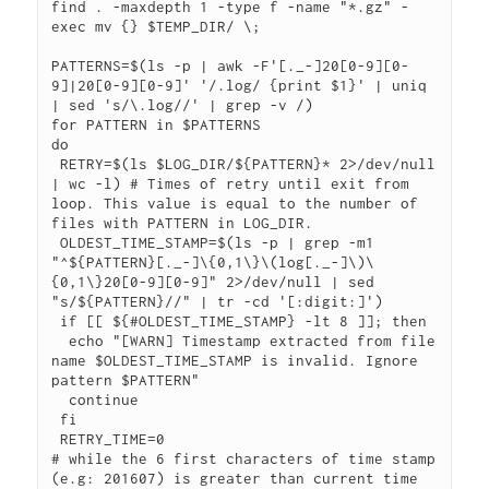
find . -maxdepth 1 -type f -name "*.gz" -
exec mv {} $TEMP_DIR/ \;

PATTERNS=$(ls -p | awk -F'[._-]20[0-9][0-
9]|20[0-9][0-9]' '/.log/ {print $1}' | uniq 
| sed 's/\.log//' | grep -v /)

for PATTERN in $PATTERNS

do

 RETRY=$(ls $LOG_DIR/${PATTERN}* 2>/dev/null 
| wc -l) # Times of retry until exit from 
loop. This value is equal to the number of 
files with PATTERN in LOG_DIR. 

 OLDEST_TIME_STAMP=$(ls -p | grep -m1 
"^${PATTERN}[._-]\{0,1\}\(log[._-]\)\
{0,1\}20[0-9][0-9]" 2>/dev/null | sed 
"s/${PATTERN}//" | tr -cd '[:digit:]')

 if [[ ${#OLDEST_TIME_STAMP} -lt 8 ]]; then

  echo "[WARN] Timestamp extracted from file 
name $OLDEST_TIME_STAMP is invalid. Ignore 
pattern $PATTERN"

  continue

 fi

 RETRY_TIME=0

# while the 6 first characters of time stamp 
(e.g: 201607) is greater than current time
