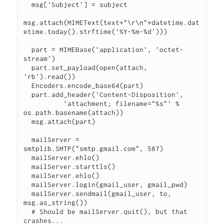
  msg['Subject'] = subject

msg.attach(MIMEText(text+"\r\n"+datetime.dat
etime.today().strftime('%Y-%m-%d')))

  part = MIMEBase('application', 'octet-
stream')

  part.set_payload(open(attach, 
'rb').read())

  Encoders.encode_base64(part)

  part.add_header('Content-Disposition',

          'attachment; filename="%s"' % 
os.path.basename(attach))

  msg.attach(part)

  mailServer = 
smtplib.SMTP("smtp.gmail.com", 587)

  mailServer.ehlo()

  mailServer.starttls()

  mailServer.ehlo()

  mailServer.login(gmail_user, gmail_pwd)

  mailServer.sendmail(gmail_user, to, 
msg.as_string())

  # Should be mailServer.quit(), but that 
crashes...
