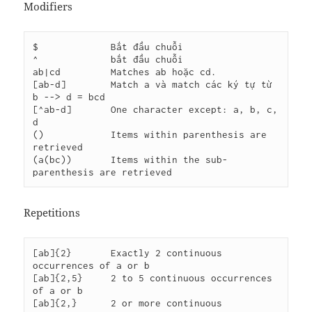
Modifiers
$             Bắt đầu chuỗi

^             bắt đầu chuỗi

ab|cd         Matches ab hoặc cd.

[ab-d]	      Match a và match các ký tự từ 
b --> d = bcd

[^ab-d]	      One character except: a, b, c, 
d

()            Items within parenthesis are 
retrieved

(a(bc))       Items within the sub-
parenthesis are retrieved
Repetitions
[ab]{2}       Exactly 2 continuous 
occurrences of a or b

[ab]{2,5}     2 to 5 continuous occurrences 
of a or b

[ab]{2,}      2 or more continuous 