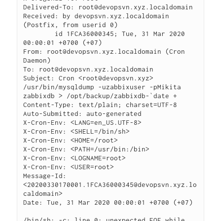
Delivered-To: root@devopsvn.xyz.localdomain

Received: by devopsvn.xyz.localdomain 
(Postfix, from userid 0)

        id 1FCA36000345; Tue, 31 Mar 2020 
00:00:01 +0700 (+07)

From: root@devopsvn.xyz.localdomain (Cron 
Daemon)

To: root@devopsvn.xyz.localdomain

Subject: Cron <root@devopsvn.xyz> 
/usr/bin/mysqldump -uzabbixuser -pMikita 
zabbixdb > /opt/backup/zabbixdb-`date +

Content-Type: text/plain; charset=UTF-8

Auto-Submitted: auto-generated

X-Cron-Env: <LANG=en_US.UTF-8>

X-Cron-Env: <SHELL=/bin/sh>

X-Cron-Env: <HOME=/root>

X-Cron-Env: <PATH=/usr/bin:/bin>

X-Cron-Env: <LOGNAME=root>

X-Cron-Env: <USER=root>

Message-Id: 
<20200330170001.1FCA36000345@devopsvn.xyz.lo
caldomain>

Date: Tue, 31 Mar 2020 00:00:01 +0700 (+07)

/bin/sh: -c: line 0: unexpected EOF while 