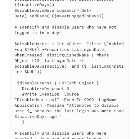
($inactiveDays))

$disableDaysNeverLoggedIn=(Get-
Date).AddDays(-($neverLoggedInDays))

# Identify and disable users who have not 
logged in in x days

$disableUsers1 = Get-ADUser -Filter {Enabled 
-eq $TRUE} -Properties lastLogonDate, 
whenCreated, distinguishedName | Where-
Object {($_.lastLogonDate -lt 
$disableDaysInactive) -and ($_.lastLogonDate 
-ne $NULL)}

 $disableUsers1 | ForEach-Object {

   Disable-ADAccount $_

   #Write-EventLog -Source 
"DisableUsers.ps1" -EventId 9090 -LogName 
Application -Message "Attempted to disable 
user $_ because the last login was more than 
$inactiveDays ago."

   }

# Identify and disable users who were 
created x days ago and never logged in.
