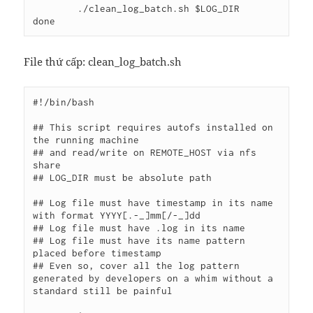
	./clean_log_batch.sh $LOG_DIR	

File thứ cấp: clean_log_batch.sh
#!/bin/bash

## This script requires autofs installed on 
the running machine

## and read/write on REMOTE_HOST via nfs 
share

## LOG_DIR must be absolute path

## Log file must have timestamp in its name 
with format YYYY[.-_]mm[/-_]dd

## Log file must have .log in its name

## Log file must have its name pattern 
placed before timestamp

## Even so, cover all the log pattern 
generated by developers on a whim without a 
standard still be painful
