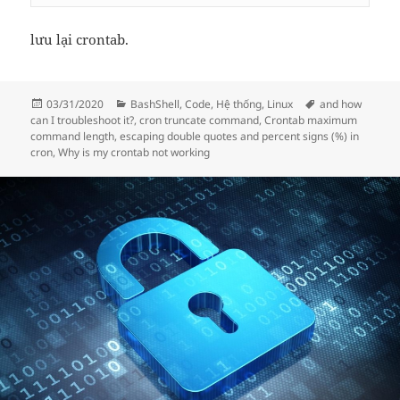
lưu lại crontab.
Đăng
Danh
Thẻ
03/31/2020
BashShell
,
Code
,
Hệ thống
,
Linux
and how
vào
mục
can I troubleshoot it?
,
cron truncate command
,
Crontab maximum
ngày
command length
,
escaping double quotes and percent signs (%) in
cron
,
Why is my crontab not working