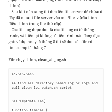
chính)
– Sau khi nén xong thì đưa lên file server để chứa: ở
đây đã mount file server vào /net/filesv (cấu hình
điều chỉnh trong file thứ cấp)
– Các file log được dọn là các file log có từ tháng
trước, và hiện tại không có tiến trình nào đang đọc
ghi: ví dụ: hnay là tháng 8 thì sẽ dọn các file có
timestamp là tháng 7
File chạy chính, clean_all_log.sh
#!/bin/bash

## find all directory named log or logs and 
call clean_log_batch.sh script 

START=$(date +%s)

function timecal {
