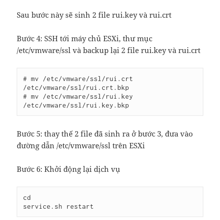
Sau bước này sẽ sinh 2 file rui.key và rui.crt
Bước 4: SSH tới máy chủ ESXi, thư mục
/etc/vmware/ssl và backup lại 2 file rui.key và rui.crt
# mv /etc/vmware/ssl/rui.crt 
/etc/vmware/ssl/rui.crt.bkp 

# mv /etc/vmware/ssl/rui.key 
/etc/vmware/ssl/rui.key.bkp
Bước 5: thay thế 2 file đã sinh ra ở bước 3, đưa vào
đường dẫn /etc/vmware/ssl trên ESXi
Bước 6: Khởi động lại dịch vụ
cd

service.sh restart