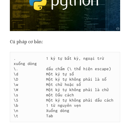
Cú pháp cơ bản:
.             1 ký tự bất kỳ, ngoại trừ 
xuống dòng

\.            dấu chấm (\ thể hiện escape)

\d            Một ký tự số

\D            Một ký tự không phải là số

\w            Một chữ hoặc số

\W            Một ký tự không phải là chữ

\s            một Dấu cách

\S            Một ký tự không phải dấu cách

\b            1 từ nguyên vẹn

\n            Xuống dòng

\t            Tab