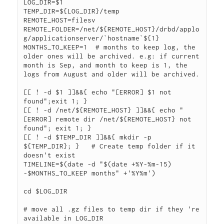
LOG_DIR=$1

TEMP_DIR=${LOG_DIR}/temp

REMOTE_HOST=filesv

REMOTE_FOLDER=/net/${REMOTE_HOST}/drbd/applo
g/applicationserver/`hostname`${1}

MONTHS_TO_KEEP=1  # months to keep log, the 
older ones will be archived. e.g: if current 
month is Sep, and month to keep is 1, the 
logs from August and older will be archived.

[[ ! -d $1 ]]&&{ echo "[ERROR] $1 not 
found";exit 1; }

[[ ! -d /net/${REMOTE_HOST} ]]&&{ echo "
[ERROR] remote dir /net/${REMOTE_HOST} not 
found"; exit 1; }

[[ ! -d $TEMP_DIR ]]&&{ mkdir -p 
${TEMP_DIR}; }   # Create temp folder if it 
doesn't exist

TIMELINE=$(date -d "$(date +%Y-%m-15) 
-$MONTHS_TO_KEEP months" +'%Y%m')

cd $LOG_DIR

# move all .gz files to temp dir if they 're 
available in LOG_DIR
