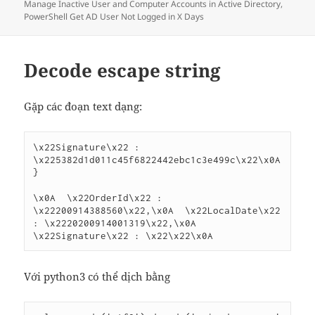
ngày
Manage Inactive User and Computer Accounts in Active Directory
,
PowerShell Get AD User Not Logged in X Days
Decode escape string
Gặp các đoạn text dạng:
\x22Signature\x22 : 
\x225382d1d011c45f6822442ebc1c3e499c\x22\x0A
}

\x0A  \x22OrderId\x22 : 
\x22200914388560\x22,\x0A  \x22LocalDate\x22 
: \x2220200914001319\x22,\x0A  
\x22Signature\x22 : \x22\x22\x0A
Với python3 có thể dịch bằng