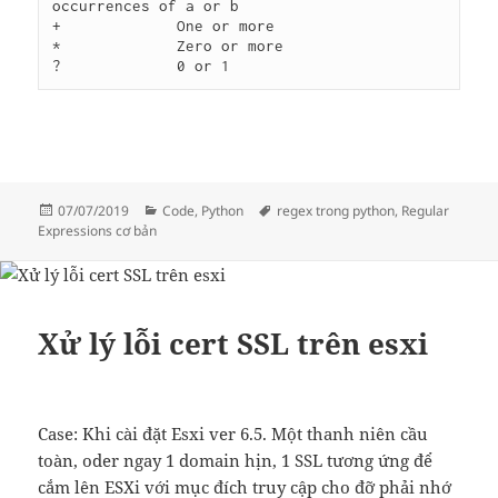
occurrences of a or b

+             One or more

*             Zero or more

?             0 or 1
Đăng
Danh
Thẻ
07/07/2019
Code
,
Python
regex trong python
,
Regular
vào
mục
Expressions cơ bản
ngày
Xử lý lỗi cert SSL trên esxi
Case: Khi cài đặt Esxi ver 6.5. Một thanh niên cầu
toàn, oder ngay 1 domain hịn, 1 SSL tương ứng để
cắm lên ESXi với mục đích truy cập cho đỡ phải nhớ