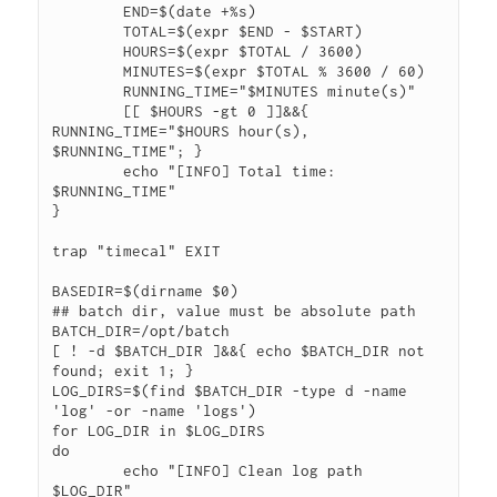
        END=$(date +%s)

        TOTAL=$(expr $END - $START)

        HOURS=$(expr $TOTAL / 3600)

        MINUTES=$(expr $TOTAL % 3600 / 60)

        RUNNING_TIME="$MINUTES minute(s)"

        [[ $HOURS -gt 0 ]]&&{ 
RUNNING_TIME="$HOURS hour(s), 
$RUNNING_TIME"; }

        echo "[INFO] Total time: 
$RUNNING_TIME"

}

trap "timecal" EXIT

BASEDIR=$(dirname $0)

## batch dir, value must be absolute path

BATCH_DIR=/opt/batch

[ ! -d $BATCH_DIR ]&&{ echo $BATCH_DIR not 
found; exit 1; }

LOG_DIRS=$(find $BATCH_DIR -type d -name 
'log' -or -name 'logs')

for LOG_DIR in $LOG_DIRS

do

	echo "[INFO] Clean log path 
$LOG_DIR"
