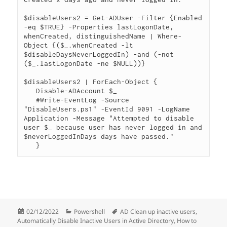
$disableUsers2 = Get-ADUser -Filter {Enabled 
-eq $TRUE} -Properties lastLogonDate, 
whenCreated, distinguishedName | Where-
Object {($_.whenCreated -lt 
$disableDaysNeverLoggedIn) -and (-not 
($_.lastLogonDate -ne $NULL))}

$disableUsers2 | ForEach-Object {

   Disable-ADAccount $_

   #Write-EventLog -Source 
"DisableUsers.ps1" -EventId 9091 -LogName 
Application -Message "Attempted to disable 
user $_ because user has never logged in and 
$neverLoggedInDays days have passed."

   }
Đăng
Danh
Thẻ
02/12/2022
Powershell
AD Clean up inactive users
,
vào
mục
Automatically Disable Inactive Users in Active Directory
,
How to