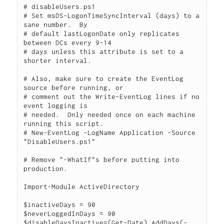
# disableUsers.ps1  

# Set msDS-LogonTimeSyncInterval (days) to a 
sane number.  By

# default lastLogonDate only replicates 
between DCs every 9-14 

# days unless this attribute is set to a 
shorter interval.

# Also, make sure to create the EventLog 
source before running, or

# comment out the Write-EventLog lines if no 
event logging is

# needed.  Only needed once on each machine 
running this script.

# New-EventLog -LogName Application -Source 
"DisableUsers.ps1"

# Remove "-WhatIf"s before putting into 
production.

Import-Module ActiveDirectory

$inactiveDays = 90

$neverLoggedInDays = 90

$disableDaysInactive=(Get-Date).AddDays(-