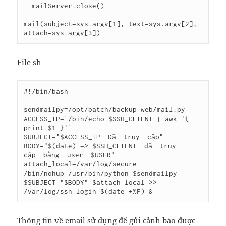
  mailServer.close()

mail(subject=sys.argv[1], text=sys.argv[2], 
File sh
#!/bin/bash

sendmailpy=/opt/batch/backup_web/mail.py

ACCESS_IP=`/bin/echo $SSH_CLIENT | awk '{ 
print $1 }'`

SUBJECT="$ACCESS_IP　Đã　truy　cập"

BODY="$(date) => $SSH_CLIENT　đã　truy　
cập　bằng　user　$USER"

attach_local=/var/log/secure

/bin/nohup /usr/bin/python $sendmailpy 
$SUBJECT "$BODY" $attach_local >> 
Thông tin về email sử dụng để gửi cảnh báo được