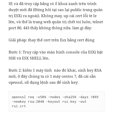
IP, và đã truy cập bẳng có ổ khoá xanh trên trình
duyệt mới đã (Đừng hỏi tại sao lại public trang quản
trị ESXi ra ngoài). Không may, up cái cert lỗi tè le
lên, và thế là trang web quản trị chết toi luôn, telnet
port 80, 443 thấy không thông nữa. làm gì đây:
Giải pháp: thay thế cert trên Esx bằng cert đúng
Bước 1: Truy cập vào màn hình console của ESXi bật
SSH và ESX SHELL lên.
Bước 2: kiếm 1 máy tính nào đó khác, sinh key RSA
mới, ở đây chúng ta có 1 máy centos 7, đã cài sẵn
openssl, sử dụng lệnh sau để sinh key:
openssl req -x509 -nodes -sha256 -days 1095 
-newkey rsa:2048 -keyout rui.key -out 
rui.crt