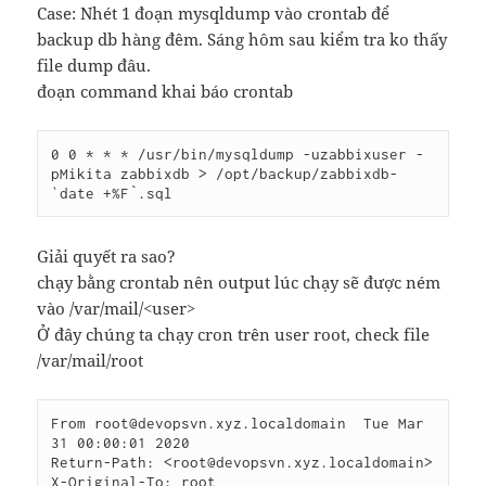
Case: Nhét 1 đoạn mysqldump vào crontab để
backup db hàng đêm. Sáng hôm sau kiểm tra ko thấy
file dump đâu.
đoạn command khai báo crontab
0 0 * * * /usr/bin/mysqldump -uzabbixuser -
pMikita zabbixdb > /opt/backup/zabbixdb-
`date +%F`.sql
Giải quyết ra sao?
chạy bằng crontab nên output lúc chạy sẽ được ném
vào /var/mail/<user>
Ở đây chúng ta chạy cron trên user root, check file
/var/mail/root
From root@devopsvn.xyz.localdomain  Tue Mar 
31 00:00:01 2020

Return-Path: <root@devopsvn.xyz.localdomain>

X-Original-To: root
