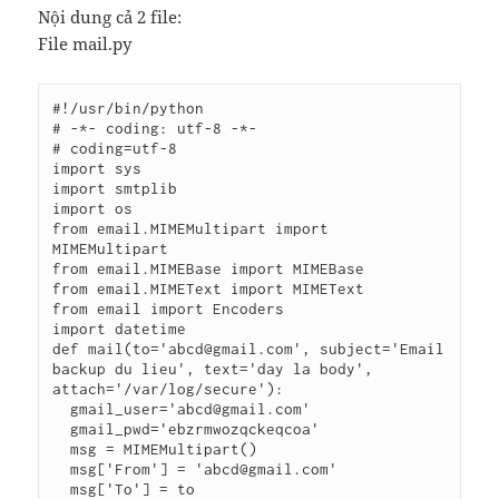
Nội dung cả 2 file:
File mail.py
#!/usr/bin/python

# -*- coding: utf-8 -*-

# coding=utf-8

import sys

import smtplib

import os

from email.MIMEMultipart import 
MIMEMultipart

from email.MIMEBase import MIMEBase

from email.MIMEText import MIMEText

from email import Encoders

import datetime

def mail(to='abcd@gmail.com', subject='Email 
backup du lieu', text='day la body', 
attach='/var/log/secure'):

  gmail_user='abcd@gmail.com'

  gmail_pwd='ebzrmwozqckeqcoa'

  msg = MIMEMultipart()

  msg['From'] = 'abcd@gmail.com'

  msg['To'] = to
