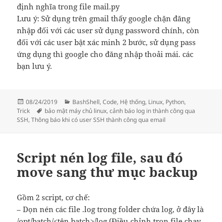
định nghĩa trong file mail.py
Lưu ý: Sử dụng trên gmail thấy google chặn đăng
nhập đối với các user sử dụng password chính, còn
đối với các user bật xác minh 2 bước, sử dụng pass
ứng dụng thì google cho đăng nhập thoải mái. các
bạn lưu ý.
Đăng
Danh
08/24/2019
BashShell
,
Code
,
Hệ thống
,
Linux
,
Python
,
vào
Thẻ
mục
Trick
bảo mật máy chủ linux
,
cảnh báo log in thành công qua
ngày
SSH
,
Thông báo khi có user SSH thành công qua email
Script nén log file, sau đó
move sang thư mục backup
Gồm 2 script, cơ chế:
– Dọn nén các file .log trong folder chứa log, ở đây là
/opt/batch/<tên batch>/log (Điều chỉnh tron file chạy