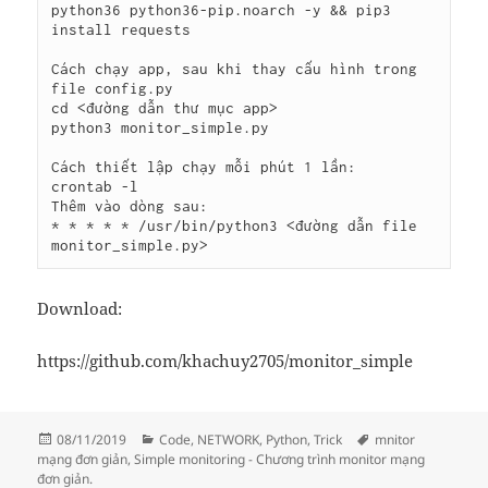
python36 python36-pip.noarch -y && pip3 
install requests

Cách chạy app, sau khi thay cấu hình trong 
file config.py

cd <đường dẫn thư mục app>

python3 monitor_simple.py

Cách thiết lập chạy mỗi phút 1 lần:

crontab -l

Thêm vào dòng sau:

* * * * * /usr/bin/python3 <đường dẫn file 
monitor_simple.py>
Download:
https://github.com/khachuy2705/monitor_simple
Đăng
Danh
Thẻ
08/11/2019
Code
,
NETWORK
,
Python
,
Trick
mnitor
vào
mục
mạng đơn giản
,
Simple monitoring - Chương trình monitor mạng
ngày
đơn giản.