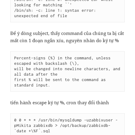
looking for matching ``'

/bin/sh: -c: line 1: syntax error: 
unexpected end of file
Để ý dòng subject, thấy command của chúng ta bị cắt
mất còn 1 đoạn ngắn xíu, nguyên nhân do ký tự %
Percent-signs (%) in the command, unless 
escaped with backslash (\), 

will be changed into newline characters, and 
all data after the 

first % will be sent to the command as 
standard input.
tiến hành escape ký tự %, cron thay đổi thành
0 0 * * * /usr/bin/mysqldump -uzabbixuser -
pMikita zabbixdb > /opt/backup/zabbixdb-
`date +\%F`.sql