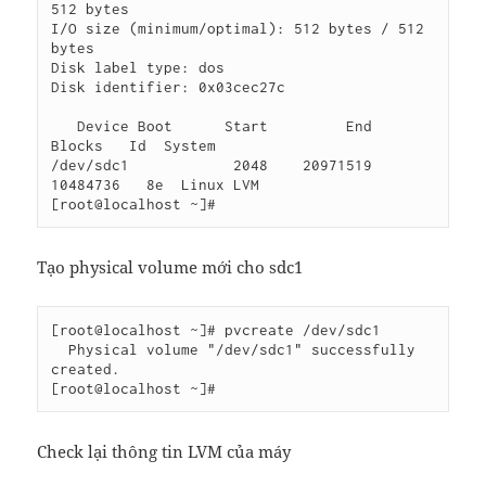
512 bytes

I/O size (minimum/optimal): 512 bytes / 512 
bytes

Disk label type: dos

Disk identifier: 0x03cec27c

   Device Boot      Start         End      
Blocks   Id  System

/dev/sdc1            2048    20971519    
10484736   8e  Linux LVM

Tạo physical volume mới cho sdc1
[root@localhost ~]# pvcreate /dev/sdc1

  Physical volume "/dev/sdc1" successfully 
created.

Check lại thông tin LVM của máy