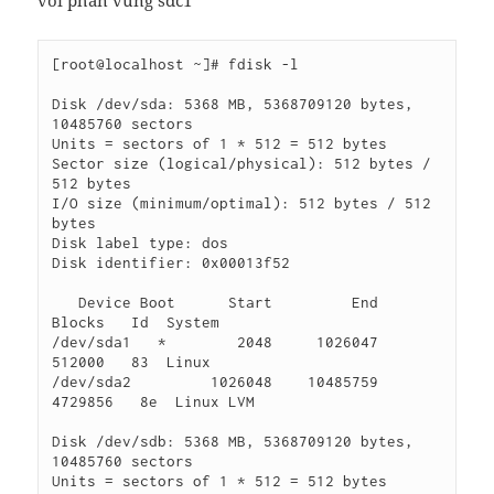
[root@localhost ~]# fdisk -l

Disk /dev/sda: 5368 MB, 5368709120 bytes, 
10485760 sectors

Units = sectors of 1 * 512 = 512 bytes

Sector size (logical/physical): 512 bytes / 
512 bytes

I/O size (minimum/optimal): 512 bytes / 512 
bytes

Disk label type: dos

Disk identifier: 0x00013f52

   Device Boot      Start         End      
Blocks   Id  System

/dev/sda1   *        2048     1026047      
512000   83  Linux

/dev/sda2         1026048    10485759     
4729856   8e  Linux LVM

Disk /dev/sdb: 5368 MB, 5368709120 bytes, 
10485760 sectors

Units = sectors of 1 * 512 = 512 bytes
