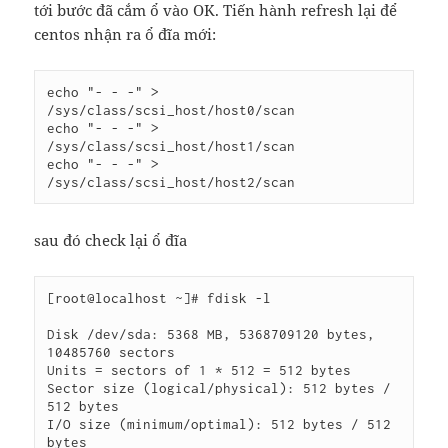
tới bước đã cắm ổ vào OK. Tiến hành refresh lại để
centos nhận ra ổ đĩa mới:
echo "- - -" > 
/sys/class/scsi_host/host0/scan

echo "- - -" > 
/sys/class/scsi_host/host1/scan

echo "- - -" > 
sau đó check lại ổ đĩa
[root@localhost ~]# fdisk -l

Disk /dev/sda: 5368 MB, 5368709120 bytes, 
10485760 sectors

Units = sectors of 1 * 512 = 512 bytes

Sector size (logical/physical): 512 bytes / 
512 bytes

I/O size (minimum/optimal): 512 bytes / 512 
bytes
