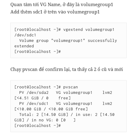
Quan tâm tới VG Name, ở đây là volumegroup1
Add thêm sdc1 ở trên vào volumegroup1
[root@localhost ~]# vgextend volumegroup1 
/dev/sdc1

  Volume group "volumegroup1" successfully 
extended

[root@localhost ~]#
Chạy pvscan để confirm lại, ta thấy cả 2 ổ cũ và mới
[root@localhost ~]# pvscan

  PV /dev/sda2   VG volumegroup1    lvm2 
[<4.51 GiB / 0    free]

  PV /dev/sdc1   VG volumegroup1    lvm2 
[<10.00 GiB / <10.00 GiB free]

  Total: 2 [14.50 GiB] / in use: 2 [14.50 
GiB] / in no VG: 0 [0   ]
