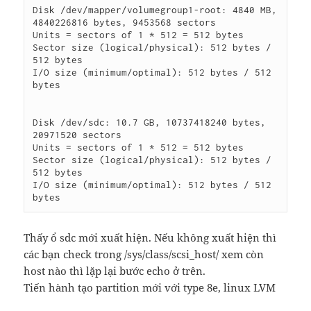
Disk /dev/mapper/volumegroup1-root: 4840 MB, 
4840226816 bytes, 9453568 sectors

Units = sectors of 1 * 512 = 512 bytes

Sector size (logical/physical): 512 bytes / 
512 bytes

I/O size (minimum/optimal): 512 bytes / 512 
bytes

Disk /dev/sdc: 10.7 GB, 10737418240 bytes, 
20971520 sectors

Units = sectors of 1 * 512 = 512 bytes

Sector size (logical/physical): 512 bytes / 
512 bytes

I/O size (minimum/optimal): 512 bytes / 512 
Thấy ổ sdc mới xuất hiện. Nếu không xuất hiện thì
các bạn check trong /sys/class/scsi_host/ xem còn
host nào thì lặp lại bước echo ở trên.
Tiến hành tạo partition mới với type 8e, linux LVM