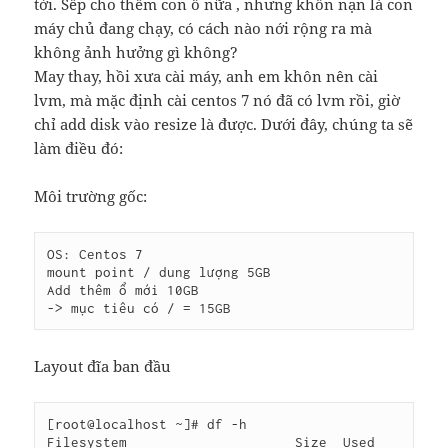
tới. Sếp cho thêm con ổ nữa , nhưng khốn nạn là con
máy chủ đang chạy, có cách nào nới rộng ra mà
không ảnh hưởng gì không?
May thay, hồi xưa cài máy, anh em khôn nên cài
lvm, mà mặc định cài centos 7 nó đã có lvm rồi, giờ
chỉ add disk vào resize là được. Dưới đây, chúng ta sẽ
làm điều đó:
Môi trường gốc:
OS: Centos 7

mount point / dung lượng 5GB

Add thêm ổ mới 10GB

-> mục tiêu có / = 15GB
Layout đĩa ban đầu
[root@localhost ~]# df -h

Filesystem                     Size  Used 