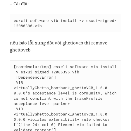
– Cài đặt:
esxcli software vib install -v esxui-signed-
12086396.vib
nếu báo lỗi xung đột với ghettovcb thì remove
ghettovcb
[root@nola:/tmp] esxcli software vib install 
-v esxui-signed-12086396.vib

 [DependencyError]

 VIB 
virtuallyGhetto_bootbank_ghettoVCB_1.0.0-
0.0.0's acceptance level is community, which 
is not compliant with the ImageProfile 
acceptance level partner

 VIB 
virtuallyGhetto_bootbank_ghettoVCB_1.0.0-
0.0.0 violates extensibility rule checks: 
['(line 24: col 0) Element vib failed to 
validate content']
