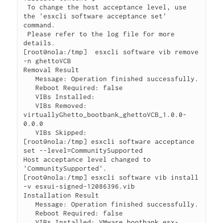
 To change the host acceptance level, use 
the 'esxcli software acceptance set' 
command.

 Please refer to the log file for more 
details.

[root@nola:/tmp]  esxcli software vib remove 
-n ghettoVCB

Removal Result

   Message: Operation finished successfully.

   Reboot Required: false

   VIBs Installed:

   VIBs Removed: 
virtuallyGhetto_bootbank_ghettoVCB_1.0.0-
0.0.0

   VIBs Skipped:

[root@nola:/tmp] esxcli software acceptance 
set --level=CommunitySupported

Host acceptance level changed to 
'CommunitySupported'.

[root@nola:/tmp] esxcli software vib install 
-v esxui-signed-12086396.vib

Installation Result

   Message: Operation finished successfully.

   Reboot Required: false

   VIBs Installed: VMware_bootbank_esx-