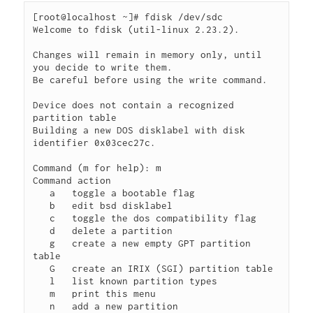
[root@localhost ~]# fdisk /dev/sdc

Welcome to fdisk (util-linux 2.23.2).

Changes will remain in memory only, until 
you decide to write them.

Be careful before using the write command.

Device does not contain a recognized 
partition table

Building a new DOS disklabel with disk 
identifier 0x03cec27c.

Command (m for help): m

Command action

   a   toggle a bootable flag

   b   edit bsd disklabel

   c   toggle the dos compatibility flag

   d   delete a partition

   g   create a new empty GPT partition 
table

   G   create an IRIX (SGI) partition table

   l   list known partition types

   m   print this menu

   n   add a new partition
