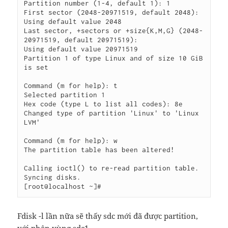
Partition number (1-4, default 1): 1

First sector (2048-20971519, default 2048):

Using default value 2048

Last sector, +sectors or +size{K,M,G} (2048-
20971519, default 20971519):

Using default value 20971519

Partition 1 of type Linux and of size 10 GiB 
is set

Command (m for help): t

Selected partition 1

Hex code (type L to list all codes): 8e

Changed type of partition 'Linux' to 'Linux 
LVM'

Command (m for help): w

The partition table has been altered!

Calling ioctl() to re-read partition table.

Syncing disks.

Fdisk -l lần nữa sẽ thấy sdc mới đã được partition,
với phân vùng sdc1