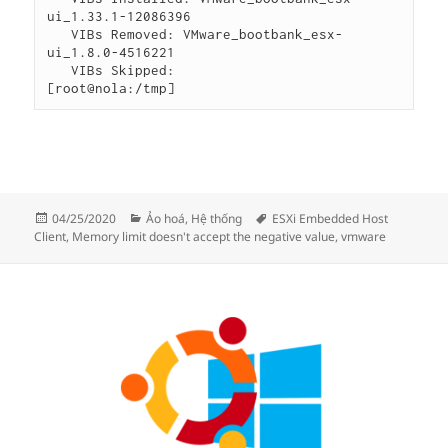
ui_1.33.1-12086396

   VIBs Removed: VMware_bootbank_esx-
ui_1.8.0-4516221

   VIBs Skipped:

Đăng
Danh
Thẻ
04/25/2020
Ảo hoá
,
Hệ thống
ESXi Embedded Host
vào
mục
Client
,
Memory limit doesn't accept the negative value
,
vmware
ngày