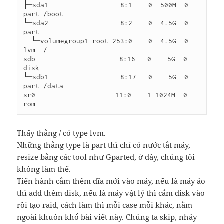
├─sda1                  8:1    0  500M  0 
part /boot

└─sda2                  8:2    0  4.5G  0 
part

  └─volumegroup1-root 253:0    0  4.5G  0 
lvm  /

sdb                     8:16   0    5G  0 
disk

└─sdb1                  8:17   0    5G  0 
part /data

sr0                    11:0    1 1024M  0 
Thấy thằng / có type lvm.
Những thằng type là part thì chỉ có nước tắt máy,
resize bằng các tool như Gparted, ở đây, chúng tôi
không làm thế.
Tiến hành cắm thêm đĩa mới vào máy, nếu là máy ảo
thì add thêm disk, nếu là máy vật lý thì cắm disk vào
rồi tạo raid, cách làm thì mỗi case mỗi khác, nằm
ngoài khuôn khổ bài viết này. Chúng ta skip, nhảy