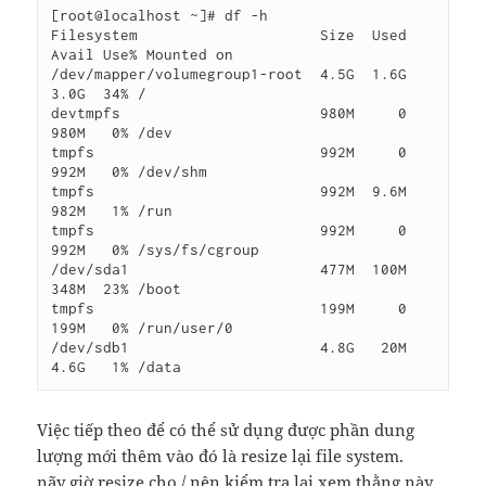
[root@localhost ~]# df -h

Filesystem                     Size  Used 
Avail Use% Mounted on

/dev/mapper/volumegroup1-root  4.5G  1.6G  
3.0G  34% /

devtmpfs                       980M     0  
980M   0% /dev

tmpfs                          992M     0  
992M   0% /dev/shm

tmpfs                          992M  9.6M  
982M   1% /run

tmpfs                          992M     0  
992M   0% /sys/fs/cgroup

/dev/sda1                      477M  100M  
348M  23% /boot

tmpfs                          199M     0  
199M   0% /run/user/0

/dev/sdb1                      4.8G   20M  
Việc tiếp theo để có thể sử dụng được phần dung
lượng mới thêm vào đó là resize lại file system.
nãy giờ resize cho / nên kiểm tra lại xem thằng này