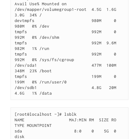
Avail Use% Mounted on

/dev/mapper/volumegroup1-root  4.5G  1.6G  
3.0G  34% /

devtmpfs                       980M     0  
980M   0% /dev

tmpfs                          992M     0  
992M   0% /dev/shm

tmpfs                          992M  9.6M  
982M   1% /run

tmpfs                          992M     0  
992M   0% /sys/fs/cgroup

/dev/sda1                      477M  100M  
348M  23% /boot

tmpfs                          199M     0  
199M   0% /run/user/0

/dev/sdb1                      4.8G   20M  
[root@localhost ~]# lsblk

NAME                  MAJ:MIN RM  SIZE RO 
TYPE MOUNTPOINT

sda                     8:0    0    5G  0 
disk
