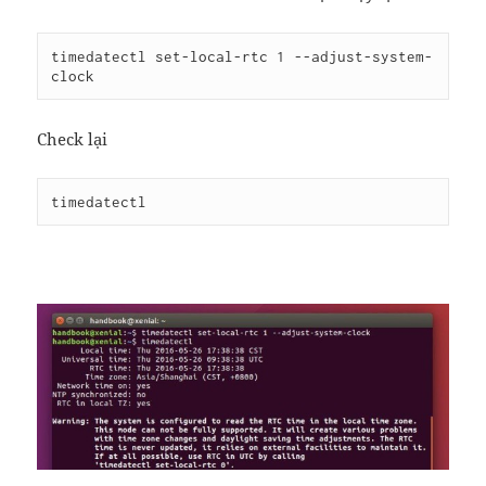
timedatectl set-local-rtc 1 --adjust-system-
clock
Check lại
timedatectl