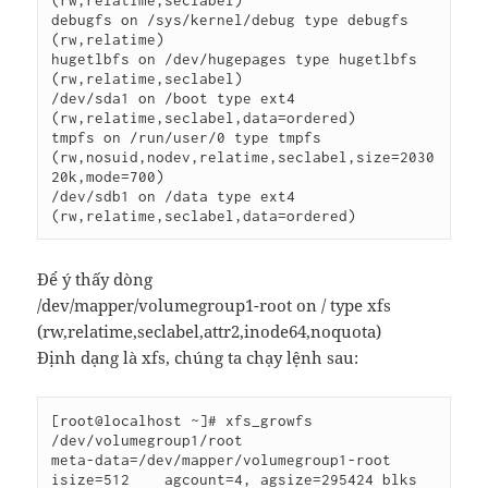
debugfs on /sys/kernel/debug type debugfs 
(rw,relatime)

hugetlbfs on /dev/hugepages type hugetlbfs 
(rw,relatime,seclabel)

/dev/sda1 on /boot type ext4 
(rw,relatime,seclabel,data=ordered)

tmpfs on /run/user/0 type tmpfs 
(rw,nosuid,nodev,relatime,seclabel,size=2030
20k,mode=700)

/dev/sdb1 on /data type ext4 
Để ý thấy dòng
/dev/mapper/volumegroup1-root on / type xfs
(rw,relatime,seclabel,attr2,inode64,noquota)
Định dạng là xfs, chúng ta chạy lệnh sau:
[root@localhost ~]# xfs_growfs 
/dev/volumegroup1/root

meta-data=/dev/mapper/volumegroup1-root 
isize=512    agcount=4, agsize=295424 blks
