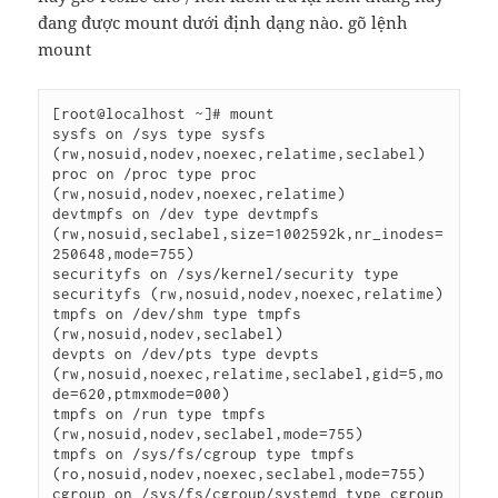
đang được mount dưới định dạng nào. gõ lệnh
mount
[root@localhost ~]# mount

sysfs on /sys type sysfs 
(rw,nosuid,nodev,noexec,relatime,seclabel)

proc on /proc type proc 
(rw,nosuid,nodev,noexec,relatime)

devtmpfs on /dev type devtmpfs 
(rw,nosuid,seclabel,size=1002592k,nr_inodes=
250648,mode=755)

securityfs on /sys/kernel/security type 
securityfs (rw,nosuid,nodev,noexec,relatime)

tmpfs on /dev/shm type tmpfs 
(rw,nosuid,nodev,seclabel)

devpts on /dev/pts type devpts 
(rw,nosuid,noexec,relatime,seclabel,gid=5,mo
de=620,ptmxmode=000)

tmpfs on /run type tmpfs 
(rw,nosuid,nodev,seclabel,mode=755)

tmpfs on /sys/fs/cgroup type tmpfs 
(ro,nosuid,nodev,noexec,seclabel,mode=755)

cgroup on /sys/fs/cgroup/systemd type cgroup 