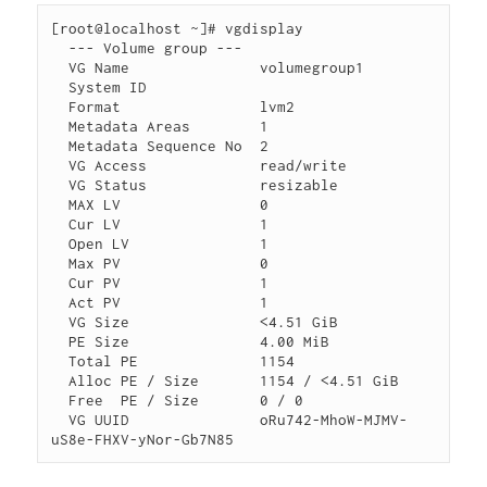
[root@localhost ~]# vgdisplay

  --- Volume group ---

  VG Name               volumegroup1

  System ID

  Format                lvm2

  Metadata Areas        1

  Metadata Sequence No  2

  VG Access             read/write

  VG Status             resizable

  MAX LV                0

  Cur LV                1

  Open LV               1

  Max PV                0

  Cur PV                1

  Act PV                1

  VG Size               <4.51 GiB

  PE Size               4.00 MiB

  Total PE              1154

  Alloc PE / Size       1154 / <4.51 GiB

  Free  PE / Size       0 / 0

  VG UUID               oRu742-MhoW-MJMV-