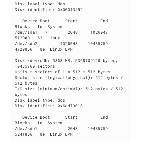
Disk label type: dos

Disk identifier: 0x00013f52

   Device Boot      Start         End      
Blocks   Id  System

/dev/sda1   *        2048     1026047      
512000   83  Linux

/dev/sda2         1026048    10485759     
4729856   8e  Linux LVM

Disk /dev/sdb: 5368 MB, 5368709120 bytes, 
10485760 sectors

Units = sectors of 1 * 512 = 512 bytes

Sector size (logical/physical): 512 bytes / 
512 bytes

I/O size (minimum/optimal): 512 bytes / 512 
bytes

Disk label type: dos

Disk identifier: 0x6ed73018

   Device Boot      Start         End      
Blocks   Id  System

/dev/sdb1            2048    10485759     
5241856   8e  Linux LVM
