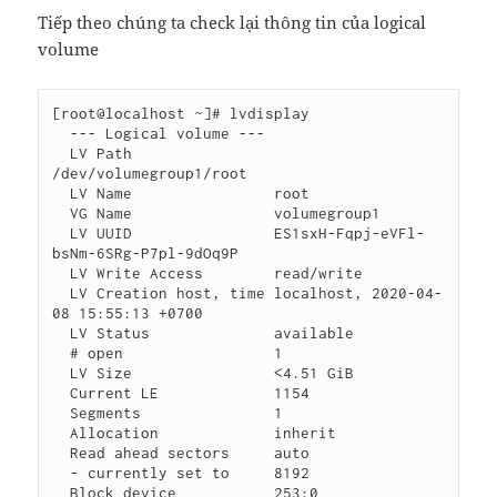
Tiếp theo chúng ta check lại thông tin của logical
volume
[root@localhost ~]# lvdisplay

  --- Logical volume ---

  LV Path                
/dev/volumegroup1/root

  LV Name                root

  VG Name                volumegroup1

  LV UUID                ES1sxH-Fqpj-eVFl-
bsNm-6SRg-P7pl-9dOq9P

  LV Write Access        read/write

  LV Creation host, time localhost, 2020-04-
08 15:55:13 +0700

  LV Status              available

  # open                 1

  LV Size                <4.51 GiB

  Current LE             1154

  Segments               1

  Allocation             inherit

  Read ahead sectors     auto

  - currently set to     8192

  Block device           253:0
