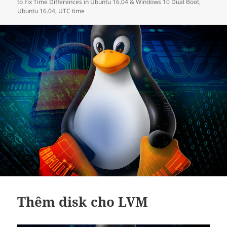
vào
mục
to Fix Time Differences in Ubuntu 16.04 & Windows 10 Dual Boot
,
ngày
Ubuntu 16.04
,
UTC time
Thêm disk cho LVM