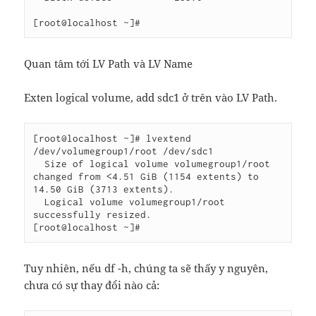
Quan tâm tới LV Path và LV Name
Exten logical volume, add sdc1 ở trên vào LV Path.
[root@localhost ~]# lvextend 
/dev/volumegroup1/root /dev/sdc1

  Size of logical volume volumegroup1/root 
changed from <4.51 GiB (1154 extents) to 
14.50 GiB (3713 extents).

  Logical volume volumegroup1/root 
successfully resized.

Tuy nhiên, nếu df -h, chúng ta sẽ thấy y nguyên,
chưa có sự thay đổi nào cả: