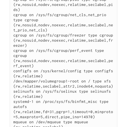
(rw,nosuid,nodev,noexec,relatime,seclabel,pi
ds)

cgroup on /sys/fs/cgroup/net_cls,net_prio 
type cgroup 
(rw,nosuid,nodev,noexec,relatime,seclabel,ne
t_prio,net_cls)

cgroup on /sys/fs/cgroup/freezer type cgroup 
(rw,nosuid,nodev,noexec,relatime,seclabel,fr
eezer)

cgroup on /sys/fs/cgroup/perf_event type 
cgroup 
(rw,nosuid,nodev,noexec,relatime,seclabel,pe
rf_event)

configfs on /sys/kernel/config type configfs 
(rw,relatime)

/dev/mapper/volumegroup1-root on / type xfs 
(rw,relatime,seclabel,attr2,inode64,noquota)

selinuxfs on /sys/fs/selinux type selinuxfs 
(rw,relatime)

systemd-1 on /proc/sys/fs/binfmt_misc type 
autofs 
(rw,relatime,fd=31,pgrp=1,timeout=0,minproto
=5,maxproto=5,direct,pipe_ino=14970)

mqueue on /dev/mqueue type mqueue 
(rw,relatime,seclabel)
