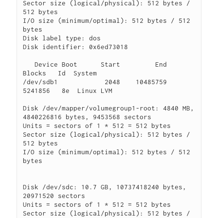
Sector size (logical/physical): 512 bytes / 
512 bytes

I/O size (minimum/optimal): 512 bytes / 512 
bytes

Disk label type: dos

Disk identifier: 0x6ed73018

   Device Boot      Start         End      
Blocks   Id  System

/dev/sdb1            2048    10485759     
5241856   8e  Linux LVM

Disk /dev/mapper/volumegroup1-root: 4840 MB, 
4840226816 bytes, 9453568 sectors

Units = sectors of 1 * 512 = 512 bytes

Sector size (logical/physical): 512 bytes / 
512 bytes

I/O size (minimum/optimal): 512 bytes / 512 
bytes

Disk /dev/sdc: 10.7 GB, 10737418240 bytes, 
20971520 sectors

Units = sectors of 1 * 512 = 512 bytes

Sector size (logical/physical): 512 bytes / 