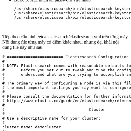
/usr/share/elasticsearch/bin/elasticsearch-keystor
/usr/share/elasticsearch/bin/elasticsearch-keystor
/usr/share/elasticsearch/bin/elasticsearch-keystor
Tiếp theo cấu hình /etc/elasticsearch/elasticsearch.yml trên từng máy.
Nội dung file từng máy có điểm khác nhau, nhưng đại khái nội
dung file này như sau:
# ======================== Elasticsearch Configuration 
#

# NOTE: Elasticsearch comes with reasonable defaults fo
#       Before you set out to tweak and tune the config
#       understand what are you trying to accomplish an
#

# The primary way of configuring a node is via this fil
# the most important settings you may want to configure
#

# Please consult the documentation for further informat
# https://www.elastic.co/guide/en/elasticsearch/referen
#

# ---------------------------------- Cluster ----------
#

# Use a descriptive name for your cluster:

#

cluster.name: democluster
