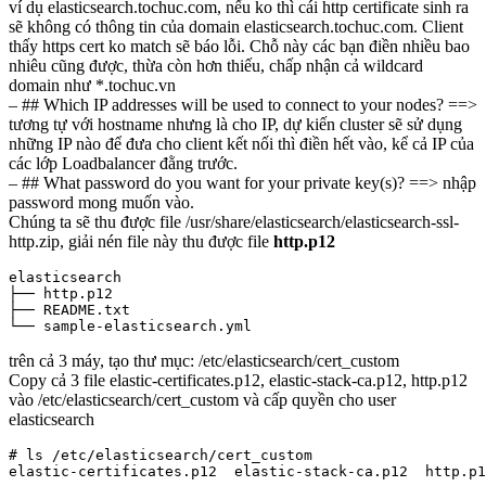
ví dụ elasticsearch.tochuc.com, nếu ko thì cái http certificate sinh ra
sẽ không có thông tin của domain elasticsearch.tochuc.com. Client
thấy https cert ko match sẽ báo lỗi. Chỗ này các bạn điền nhiều bao
nhiêu cũng được, thừa còn hơn thiếu, chấp nhận cả wildcard
domain như *.tochuc.vn
– ## Which IP addresses will be used to connect to your nodes? ==>
tương tự với hostname nhưng là cho IP, dự kiến cluster sẽ sử dụng
những IP nào để đưa cho client kết nối thì điền hết vào, kể cả IP của
các lớp Loadbalancer đằng trước.
– ## What password do you want for your private key(s)? ==> nhập
password mong muốn vào.
Chúng ta sẽ thu được file /usr/share/elasticsearch/elasticsearch-ssl-
http.zip, giải nén file này thu được file
http.p12
elasticsearch

├── http.p12

├── README.txt

trên cả 3 máy, tạo thư mục: /etc/elasticsearch/cert_custom
Copy cả 3 file elastic-certificates.p12, elastic-stack-ca.p12, http.p12
vào /etc/elasticsearch/cert_custom và cấp quyền cho user
elasticsearch
# ls /etc/elasticsearch/cert_custom

elastic-certificates.p12  elastic-stack-ca.p12  http.p1