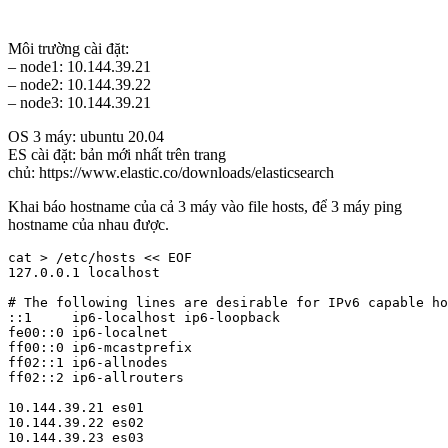
Môi trường cài đặt:
– node1: 10.144.39.21
– node2: 10.144.39.22
– node3: 10.144.39.21
OS 3 máy: ubuntu 20.04
ES cài đặt: bản mới nhất trên trang
chủ: https://www.elastic.co/downloads/elasticsearch
Khai báo hostname của cả 3 máy vào file hosts, để 3 máy ping
hostname của nhau được.
cat > /etc/hosts << EOF

127.0.0.1 localhost

# The following lines are desirable for IPv6 capable ho
::1     ip6-localhost ip6-loopback

fe00::0 ip6-localnet

ff00::0 ip6-mcastprefix

ff02::1 ip6-allnodes

ff02::2 ip6-allrouters

10.144.39.21 es01

10.144.39.22 es02

10.144.39.23 es03
