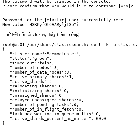
The password will be printed in the console.

Please confirm that you would like to continue [y/N]y

Password for the [elastic] user successfully reset.

Thử kết nối tới cluster, thấy thành công
root@es01:/usr/share/elasticsearch# curl -k -u elastic:
{

   "cluster_name":"democluster",

   "status":"green",

   "timed_out":false,

   "number_of_nodes":3,

   "number_of_data_nodes":3,

   "active_primary_shards":1,

   "active_shards":2,

   "relocating_shards":0,

   "initializing_shards":0,

   "unassigned_shards":0,

   "delayed_unassigned_shards":0,

   "number_of_pending_tasks":0,

   "number_of_in_flight_fetch":0,

   "task_max_waiting_in_queue_millis":0,

   "active_shards_percent_as_number":100.0

}