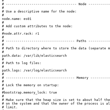
#

# ------------------------------------ Node -----------
#

# Use a descriptive name for the node:

#

node.name: es01

#

# Add custom attributes to the node:

#

#node.attr.rack: r1

#

# ----------------------------------- Paths -----------
#

# Path to directory where to store the data (separate m
#

path.data: /var/lib/elasticsearch

#

# Path to log files:

#

path.logs: /var/log/elasticsearch

#

# ----------------------------------- Memory ----------
#

# Lock the memory on startup:

#

#bootstrap.memory_lock: true

#

# Make sure that the heap size is set to about half the
# on the system and that the owner of the process is al
# limit.
