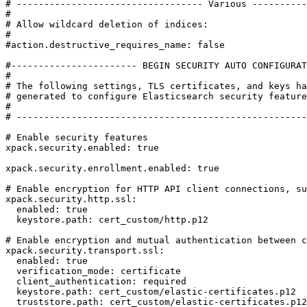
# ---------------------------------- Various ----------
#

# Allow wildcard deletion of indices:

#

#action.destructive_requires_name: false

#----------------------- BEGIN SECURITY AUTO CONFIGURAT
#

# The following settings, TLS certificates, and keys ha
# generated to configure Elasticsearch security feature
#

# -----------------------------------------------------
# Enable security features

xpack.security.enabled: true

xpack.security.enrollment.enabled: true

# Enable encryption for HTTP API client connections, su
xpack.security.http.ssl:

  enabled: true

  keystore.path: cert_custom/http.p12

# Enable encryption and mutual authentication between c
xpack.security.transport.ssl:

  enabled: true

  verification_mode: certificate

  client_authentication: required

  keystore.path: cert_custom/elastic-certificates.p12

  truststore.path: cert_custom/elastic-certificates.p12
