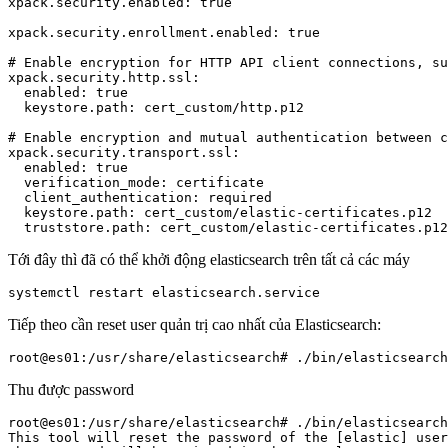
xpack.security.enabled: true

xpack.security.enrollment.enabled: true

# Enable encryption for HTTP API client connections, su
xpack.security.http.ssl:

  enabled: true

  keystore.path: cert_custom/http.p12

# Enable encryption and mutual authentication between c
xpack.security.transport.ssl:

  enabled: true

  verification_mode: certificate

  client_authentication: required

  keystore.path: cert_custom/elastic-certificates.p12

  truststore.path: cert_custom/elastic-certificates.p12
Tới đây thì đã có thể khởi động elasticsearch trên tất cả các máy
systemctl restart elasticsearch.service
Tiếp theo cần reset user quản trị cao nhất của Elasticsearch:
Thu được password
root@es01:/usr/share/elasticsearch# ./bin/elasticsearch
This tool will reset the password of the [elastic] user