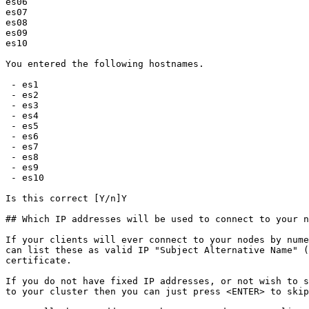
es06

es07

es08

es09

es10

You entered the following hostnames.

 - es1

 - es2

 - es3

 - es4

 - es5

 - es6

 - es7

 - es8

 - es9

 - es10

Is this correct [Y/n]Y

## Which IP addresses will be used to connect to your n
If your clients will ever connect to your nodes by nume
can list these as valid IP "Subject Alternative Name" (
certificate.

If you do not have fixed IP addresses, or not wish to s
to your cluster then you can just press <ENTER> to skip