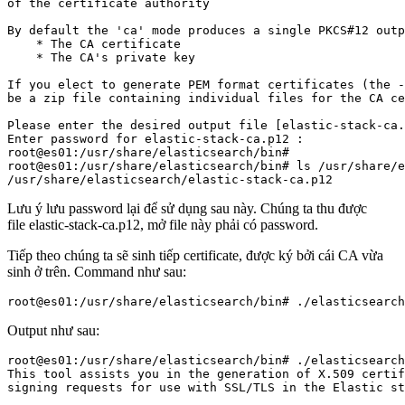
of the certificate authority

By default the 'ca' mode produces a single PKCS#12 outp
    * The CA certificate

    * The CA's private key

If you elect to generate PEM format certificates (the -
be a zip file containing individual files for the CA ce
Please enter the desired output file [elastic-stack-ca.
Enter password for elastic-stack-ca.p12 : 

root@es01:/usr/share/elasticsearch/bin# 

root@es01:/usr/share/elasticsearch/bin# ls /usr/share/e
Lưu ý lưu password lại để sử dụng sau này. Chúng ta thu được
file elastic-stack-ca.p12, mở file này phải có password.
Tiếp theo chúng ta sẽ sinh tiếp certificate, được ký bởi cái CA vừa
sinh ở trên. Command như sau:
Output như sau:
root@es01:/usr/share/elasticsearch/bin# ./elasticsearch
This tool assists you in the generation of X.509 certif
signing requests for use with SSL/TLS in the Elastic st