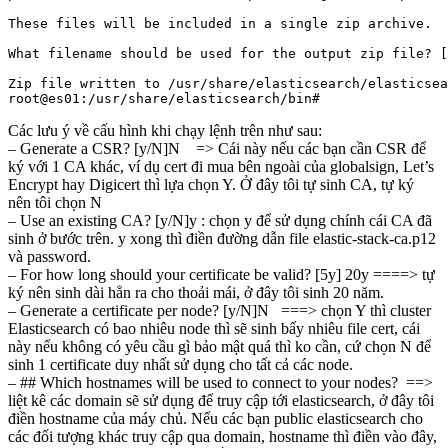
These files will be included in a single zip archive.

What filename should be used for the output zip file? [
Zip file written to /usr/share/elasticsearch/elasticsea
root@es01:/usr/share/elasticsearch/bin#
Các lưu ý về cấu hình khi chạy lệnh trên như sau:
– Generate a CSR? [y/N]N => Cái này nếu các bạn cần CSR để
ký với 1 CA khác, ví dụ cert đi mua bên ngoài của globalsign, Let’s
Encrypt hay Digicert thì lựa chọn Y. Ở đây tôi tự sinh CA, tự ký
nên tôi chọn N
– Use an existing CA? [y/N]y : chọn y để sử dụng chính cái CA đã
sinh ở bước trên. y xong thì điền đường dẫn file elastic-stack-ca.p12
và password.
– For how long should your certificate be valid? [5y] 20y ====> tự
ký nên sinh dài hẳn ra cho thoải mái, ở đây tôi sinh 20 năm.
– Generate a certificate per node? [y/N]N ===> chọn Y thì cluster
Elasticsearch có bao nhiêu node thì sẽ sinh bấy nhiêu file cert, cái
này nếu không có yêu cầu gì bảo mật quá thì ko cần, cứ chọn N để
sinh 1 certificate duy nhất sử dụng cho tất cả các node.
– ## Which hostnames will be used to connect to your nodes? ==>
liệt kê các domain sẽ sử dụng để truy cập tới elasticsearch, ở đây tôi
điền hostname của máy chủ. Nếu các bạn public elasticsearch cho
các đối tượng khác truy cập qua domain, hostname thì điền vào đây,