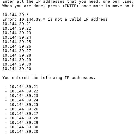
Enter all the IP addresses that you need, one per line.

When you are done, press <ENTER> once more to move on t
10.144.39.*

Error: 10.144.39.* is not a valid IP address

10.144.39.21

10.144.39.22

10.144.39.23

10.144.39.24

10.144.39.25

10.144.39.26

10.144.39.27

10.144.39.28

10.144.39.29

10.144.39.30

10.144.39.20

You entered the following IP addresses.

 - 10.144.39.21

 - 10.144.39.22

 - 10.144.39.23

 - 10.144.39.24

 - 10.144.39.25

 - 10.144.39.26

 - 10.144.39.27

 - 10.144.39.28

 - 10.144.39.29

 - 10.144.39.30

 - 10.144.39.20
