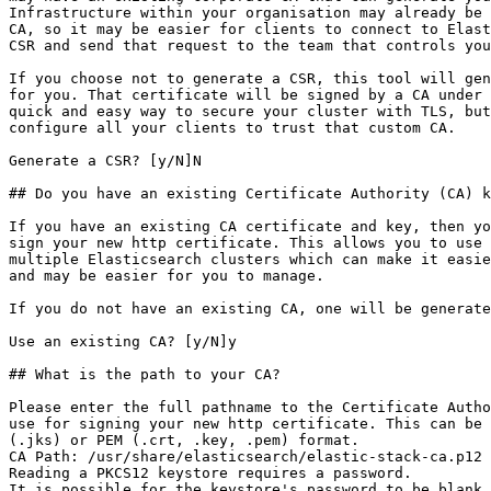
Infrastructure within your organisation may already be 
CA, so it may be easier for clients to connect to Elast
CSR and send that request to the team that controls you
If you choose not to generate a CSR, this tool will gen
for you. That certificate will be signed by a CA under 
quick and easy way to secure your cluster with TLS, but
configure all your clients to trust that custom CA.

Generate a CSR? [y/N]N

## Do you have an existing Certificate Authority (CA) k
If you have an existing CA certificate and key, then yo
sign your new http certificate. This allows you to use 
multiple Elasticsearch clusters which can make it easie
and may be easier for you to manage.

If you do not have an existing CA, one will be generate
Use an existing CA? [y/N]y

## What is the path to your CA?

Please enter the full pathname to the Certificate Autho
use for signing your new http certificate. This can be 
(.jks) or PEM (.crt, .key, .pem) format.

CA Path: /usr/share/elasticsearch/elastic-stack-ca.p12

Reading a PKCS12 keystore requires a password.

It is possible for the keystore's password to be blank,
