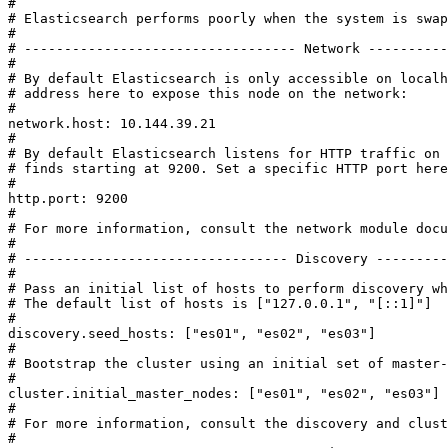
#

# Elasticsearch performs poorly when the system is swap
#

# ---------------------------------- Network ----------
#

# By default Elasticsearch is only accessible on localh
# address here to expose this node on the network:

#

network.host: 10.144.39.21

#

# By default Elasticsearch listens for HTTP traffic on 
# finds starting at 9200. Set a specific HTTP port here
#

http.port: 9200

#

# For more information, consult the network module docu
#

# --------------------------------- Discovery ---------
#

# Pass an initial list of hosts to perform discovery wh
# The default list of hosts is ["127.0.0.1", "[::1]"]

#

discovery.seed_hosts: ["es01", "es02", "es03"]

#

# Bootstrap the cluster using an initial set of master-
#

cluster.initial_master_nodes: ["es01", "es02", "es03"]

#

# For more information, consult the discovery and clust
#
