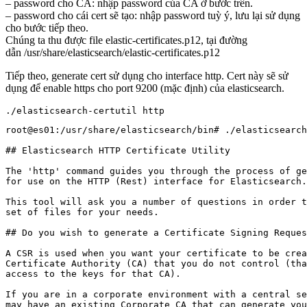
– password cho CA: nhập password của CA ở bước trên.
– password cho cái cert sẽ tạo: nhập password tuỳ ý, lưu lại sử dụng
cho bước tiếp theo.
Chúng ta thu được file elastic-certificates.p12, tại đường
dẫn /usr/share/elasticsearch/elastic-certificates.p12
Tiếp theo, generate cert sử dụng cho interface http. Cert này sẽ sử
dụng để enable https cho port 9200 (mặc định) của elasticsearch.
./elasticsearch-certutil http
root@es01:/usr/share/elasticsearch/bin# ./elasticsearch
## Elasticsearch HTTP Certificate Utility

The 'http' command guides you through the process of ge
for use on the HTTP (Rest) interface for Elasticsearch.

This tool will ask you a number of questions in order t
set of files for your needs.

## Do you wish to generate a Certificate Signing Reques
A CSR is used when you want your certificate to be crea
Certificate Authority (CA) that you do not control (tha
access to the keys for that CA). 

If you are in a corporate environment with a central se
may have an existing Corporate CA that can generate you