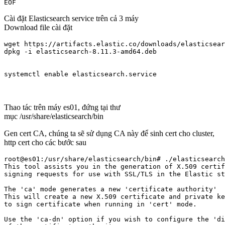
Cài đặt Elasticsearch service trên cả 3 máy
Download file cài đặt
wget https://artifacts.elastic.co/downloads/elasticsear
dpkg -i elasticsearch-8.11.3-amd64.deb

Thao tác trên máy es01, đứng tại thư
mục /usr/share/elasticsearch/bin
Gen cert CA, chúng ta sẽ sử dụng CA này để sinh cert cho cluster,
http cert cho các bước sau
root@es01:/usr/share/elasticsearch/bin# ./elasticsearch
This tool assists you in the generation of X.509 certif
signing requests for use with SSL/TLS in the Elastic st
The 'ca' mode generates a new 'certificate authority'

This will create a new X.509 certificate and private ke
to sign certificate when running in 'cert' mode.

Use the 'ca-dn' option if you wish to configure the 'di