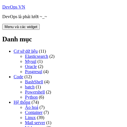
Chuyển
DevOps VN
đến
DevOps là phải lười ~_~
nội
dung
Menu và các widget
Danh mục
Cơ sở dữ liệu
(11)
Elasticsearch
(2)
Mysql
(1)
Oracle
(2)
Posgresql
(4)
Code
(12)
BashShell
(4)
batch
(1)
Powershell
(2)
Python
(6)
Hệ thống
(74)
Ảo hoá
(7)
Container
(7)
Linux
(39)
Mail server
(1)