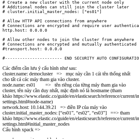
# Create a new cluster with the current node only

# Additional nodes can still join the cluster later

# cluster.initial_master_nodes: ["es01"]

# Allow HTTP API connections from anywhere

# Connections are encrypted and require user authentica
http.host: 0.0.0.0

# Allow other nodes to join the cluster from anywhere

# Connections are encrypted and mutually authenticated

#transport.host: 0.0.0.0

Các điểm cần lưu ý cấu hình như sau:
cluster.name: democluster => mục này cần 1 cái tên thống nhất
cho tất cả các máy tham gia vào cluster.
node.name: es01 => tên riêng của từng máy tham gia vào
cluster, tên này cần duy nhất, mặc định nó là hostname (tham
khảo https://www.elastic.co/guide/en/elasticsearch/reference/current/i
settings.html#node-name)
network.host: 10.144.39.21 => điền IP của máy vào
cluster.initial_master_nodes: [“es01”, “es02”, “es03”] ==> tham
khảo https://www.elastic.co/guide/en/elasticsearch/reference/current/i
settings.html#initial_master_nodes
Cấu hình xpack =>