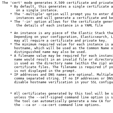
The 'cert' mode generates X.509 certificate and private
    * By default, this generates a single certificate a
       on a single instance.

    * The '-multiple' option will prompt you to enter d
       instances and will generate a certificate and ke
    * The '-in' option allows for the certificate gener
       the details of each instance in a YAML file

    * An instance is any piece of the Elastic Stack tha
      Depending on your configuration, Elasticsearch, L
      may all require a certificate and private key.

    * The minimum required value for each instance is a
      hostname, which will be used as the Common Name o
      distinguished name may also be used.

    * A filename value may be required for each instanc
      name would result in an invalid file or directory
      is used as the directory name (within the zip) an
      certificate files. The filename is required if yo
      is not displayed in the prompt.

    * IP addresses and DNS names are optional. Multiple
      comma separated string. If no IP addresses or DNS
      disable hostname verification in your SSL configu
    * All certificates generated by this tool will be s
      unless the --self-signed command line option is s
      The tool can automatically generate a new CA for 
      the --ca or --ca-cert command line options.
