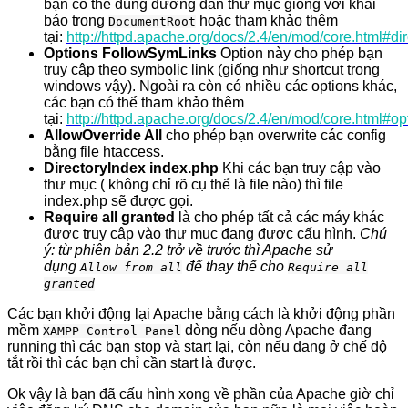
bạn có thể dùng đường dẫn thư mục giống với khai
báo trong
hoặc tham khảo thêm
DocumentRoot
tại:
http://httpd.apache.org/docs/2.4/en/mod/core.html#dir
Options FollowSymLinks
Option này cho phép bạn
truy cập theo symbolic link (giống như shortcut trong
windows vậy). Ngoài ra còn có nhiều các options khác,
các bạn có thể tham khảo thêm
tại:
http://httpd.apache.org/docs/2.4/en/mod/core.html#op
AllowOverride All
cho phép bạn overwrite các config
bằng file htaccess.
DirectoryIndex index.php
Khi các bạn truy cập vào
thư mục ( không chỉ rõ cụ thể là file nào) thì file
index.php sẽ được gọi.
Require all granted
là cho phép tất cả các máy khác
được truy cập vào thư mục đang được cấu hình.
Chú
ý: từ phiên bản 2.2 trở về trước thì Apache sử
dụng
để thay thế cho
Allow from all
Require all
granted
Các bạn khởi động lại Apache bằng cách là khởi động phần
mềm
dòng nếu dòng Apache đang
XAMPP Control Panel
running thì các bạn stop và start lại, còn nếu đang ở chế độ
tắt rồi thì các bạn chỉ cần start là được.
Ok vậy là bạn đã cấu hình xong về phần của Apache giờ chỉ