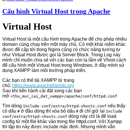
Cấu hình Virtual Host trong Apache
Virtual Host
Virtual Host là một cấu hình trong Apache để cho phép nhiều
domain cùng chạy trên một máy chủ. Có một khái niệm khác
được đề cập tới trong Nginx cũng có chức năng tương tự
như Virtual Host được gọi là Server Block. Trong Log này
mình chỉ muốn chia sẻ với các bạn còn lạ lẫm về Vhost cách
để cấu hình một Virtual Host trong Windows, ở đây mình sử
dụng XAMPP làm môi trường pháp triển.
Các bạn có thể tải XAMPP từ trang
chủ:
https://www.apachefriends.org
Sau khi tiến hành cài đặt xong các bạn
mở
<thu_muc_cai_dat_xampp>/apache/conf/httpd.conf
Tìm dòng
nếu thấy
Include conf/extra/httpd-vhosts.conf
có dấu
ở đầu dòng thì xóa bỏ dấu
đi chỉ giữ lại
#
#
Include
dòng này chỉ là để load
conf/extra/httpd-vhosts.conf
config từ một file khác vào trong file httpd.conf. Với Xampp
thì tập tin này được include mặc định. Nhưng mình vẫn