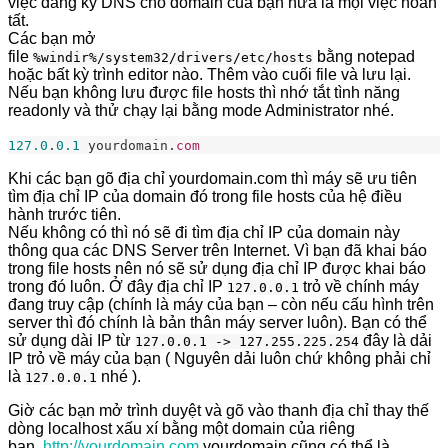
việc đăng ký DNS cho domain của bạn nữa là mọi việc hoàn
tất.
Các bạn mở
file
bằng notepad
%windir%/system32/drivers/etc/hosts
hoặc bất kỳ trình editor nào. Thêm vào cuối file và lưu lại.
Nếu bạn không lưu được file hosts thì nhớ tắt tình năng
readonly và thử chạy lại bằng mode Administrator nhé.
127.0
.
0.1
yourdomain.
com
Khi các bạn gõ địa chỉ yourdomain.com thì máy sẽ ưu tiên
tìm địa chỉ IP của domain đó trong file hosts của hệ điều
hành trước tiên.
Nếu không có thì nó sẽ đi tìm địa chỉ IP của domain này
thông qua các DNS Server trên Internet. Vì bạn đã khai báo
trong file hosts nên nó sẽ sử dụng địa chỉ IP được khai báo
trong đó luôn. Ở đây địa chỉ IP
trỏ về chính máy
127.0.0.1
đang truy cập (chính là máy của bạn – còn nếu cấu hình trên
server thì đó chính là bản thân máy server luôn). Bạn có thể
sử dụng dài IP từ
đây là dải
127.0.0.1 -> 127.255.225.254
IP trỏ về máy của bạn ( Nguyên dải luôn chứ không phải chỉ
là
nhé ).
127.0.0.1
Giờ các bạn mở trình duyệt và gõ vào thanh địa chỉ thay thế
dòng localhost xấu xí bằng một domain của riêng
bạn.
http://yourdomain.com
yourdomain cũng có thể là