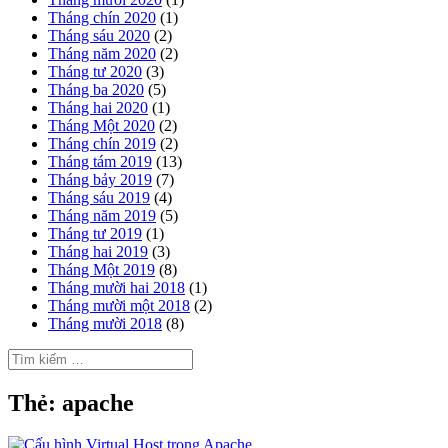
Tháng chín 2020
(1)
Tháng sáu 2020
(2)
Tháng năm 2020
(2)
Tháng tư 2020
(3)
Tháng ba 2020
(5)
Tháng hai 2020
(1)
Tháng Một 2020
(2)
Tháng chín 2019
(2)
Tháng tám 2019
(13)
Tháng bảy 2019
(7)
Tháng sáu 2019
(4)
Tháng năm 2019
(5)
Tháng tư 2019
(1)
Tháng hai 2019
(3)
Tháng Một 2019
(8)
Tháng mười hai 2018
(1)
Tháng mười một 2018
(2)
Tháng mười 2018
(8)
Tìm
kiếm
cho:
Thẻ:
apache