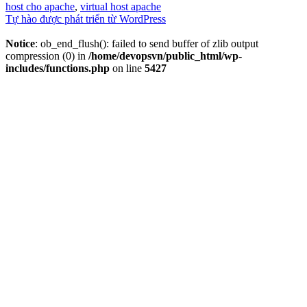
vào
mục
host cho apache
,
virtual host apache
ngày
Tự hào được phát triển từ WordPress
Notice
: ob_end_flush(): failed to send buffer of zlib output
compression (0) in
/home/devopsvn/public_html/wp-
includes/functions.php
on line
5427