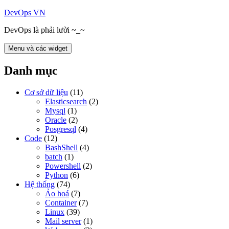
Chuyển
DevOps VN
đến
DevOps là phải lười ~_~
nội
dung
Menu và các widget
Danh mục
Cơ sở dữ liệu
(11)
Elasticsearch
(2)
Mysql
(1)
Oracle
(2)
Posgresql
(4)
Code
(12)
BashShell
(4)
batch
(1)
Powershell
(2)
Python
(6)
Hệ thống
(74)
Ảo hoá
(7)
Container
(7)
Linux
(39)
Mail server
(1)