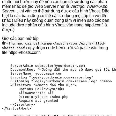
muốn nói bước này để nếu các bạn có sử dụng các phần
mềm khác để tạo Web Server như là
Vertrigo, WAMP,App
Server…
thì vẫn có thể sử dụng được cấu hình Vhost. Đặc
biệt là các bạn cũng có thể cài sử dụng một tập tin với tên
khác ( Điều này không quan trọng lắm vì miễn sao các bạn
Include được phần cấu hình Vhost vào trong httpd.conf là
được.)
Giờ các bạn mở tệp
tin
<thu_muc_cai_dat_xampp>/apache/conf/extra/httpd-
copy đoạn code bên dưới và paste vào trong
vhosts.conf
file httpd-vhosts.conf.
    ServerAdmin webmaster@yourdomain.com

    DocumentRoot "<đường dẫn thư mục sẽ được gọi tới kh
    ServerName  youdomain.com

    ErrorLog "logs/yourdomain.com-error.log"

    CustomLog "logs/yourdomain.com-access.log" common

    <Directory "<đường dẫn thư mục">

        Options FollowSymLinks

        AllowOverride All

        DirectoryIndex index.php

        Require all granted

    </Directory>
