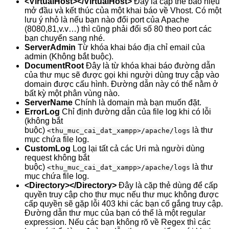
<VirtualHost></VirtualHost>
Đây là cặp thẻ báo hiệu
mở đầu và kết thúc của một khai báo về Vhost. Có một
lưu ý nhỏ là nếu bạn nào đổi port của Apache
(8080,81,v.v…) thì cũng phải đổi số 80 theo port các
bạn chuyển sang nhé.
ServerAdmin
Từ khóa khai báo địa chỉ email của
admin (Không bắt buộc).
DocumentRoot
Đây là từ khóa khai báo đường dẫn
của thư mục sẽ được gọi khi người dùng truy cập vào
domain được cấu hình. Đường dẫn này có thể nằm ở
bất kỳ một phân vùng nào.
ServerName
Chính là domain mà bạn muốn đặt.
ErrorLog
Chỉ định đường dẫn của file log khi có lỗi
(không bắt
buộc)
là thư
<thu_muc_cai_dat_xampp>/apache/logs
mục chứa file log.
CustomLog
Log lại tất cả các Uri mà người dùng
request không bắt
buộc)
là thư
<thu_muc_cai_dat_xampp>/apache/logs
mục chứa file log.
<Directory></Directory>
Đây là cặp thẻ dùng để cấp
quyền truy cập cho thư mục nếu thư mục không được
cấp quyền sẽ gặp lỗi 403 khi các bạn cố gắng truy cập.
Đường dẫn thư mục của bạn có thể là một regular
expression. Nếu các bạn không rõ về Regex thì các