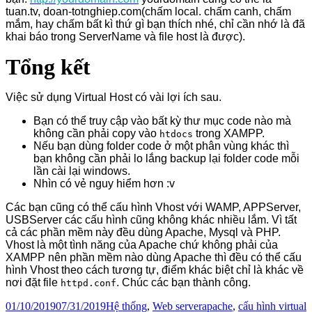
tuan.tv, doan-totnghiep.com(chấm local. chấm canh, chấm
mắm, hay chấm bất kì thứ gì bạn thích nhé, chỉ cần nhớ là đã
khai báo trong ServerName và file host là được).
Tổng kết
Việc sử dụng Virtual Host có vài lợi ích sau.
Bạn có thể truy cập vào bất kỳ thư mục code nào mà
không cần phải copy vào
trong XAMPP.
htdocs
Nếu bạn dùng folder code ở một phân vùng khác thì
bạn không cần phải lo lắng backup lại folder code mỗi
lần cài lại windows.
Nhìn có vẻ nguy hiểm hơn :v
Các bạn cũng có thể cấu hình Vhost với WAMP, APPServer,
USBServer các cấu hình cũng không khác nhiều lắm. Vì tất
cả các phần mềm này đều dùng Apache, Mysql và PHP.
Vhost là một tình năng của Apache chứ không phải của
XAMPP nên phần mềm nào dùng Apache thì đều có thể cấu
hình Vhost theo cách tương tự, điểm khác biệt chỉ là khác về
nơi đặt file
. Chúc các bạn thành công.
httpd.conf
Đăng
Danh
Thẻ
01/10/2019
07/31/2019
Hệ thống
,
Web server
apache
,
cấu hình virtual