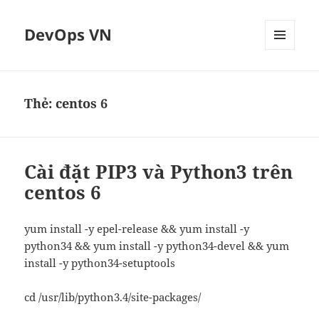
DevOps VN
MENU
VÀ
CÁC
WIDGET
Thẻ:
centos 6
Cài đặt PIP3 và Python3 trên
centos 6
yum install -y epel-release && yum install -y
python34 && yum install -y python34-devel && yum
install -y python34-setuptools
cd /usr/lib/python3.4/site-packages/