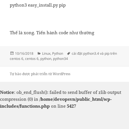
python3 easy_install.py pip
Thế là xong. Tiến hành code như thường
Đăng
Danh
Thẻ
10/16/2018
Linux
,
Python
cài đặt python3.4 và pip trên
vào
mục
centos 6
,
centos 6
,
python
,
python34
ngày
Tự hào được phát triển từ WordPress
Notice
: ob_end_flush(): failed to send buffer of zlib output
compression (0) in
/home/devopsvn/public_html/wp-
includes/functions.php
on line
5427