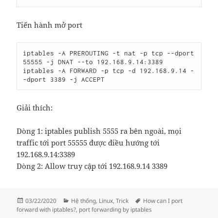
Tiến hành mở port
iptables -A PREROUTING -t nat -p tcp --dport 
55555 -j DNAT --to 192.168.9.14:3389

iptables -A FORWARD -p tcp -d 192.168.9.14 -
-dport 3389 -j ACCEPT
Giải thích:
Dòng 1: iptables publish 5555 ra bên ngoài, mọi
traffic tới port 55555 được điều hướng tới
192.168.9.14:3389
Dòng 2: Allow truy cập tới 192.168.9.14 3389
Đăng
Danh
Thẻ
03/22/2020
Hệ thống
,
Linux
,
Trick
How can I port
vào
mục
forward with iptables?
,
port forwarding by iptables
ngày