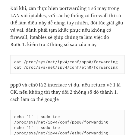
Đôi khi, cần thực hiện portwarding 1 số máy trong
LAN với iptables, với các hệ thống có firewall thì có
thể làm điều này dễ dàng, tuy nhiên, đôi lúc giật gấu
vá vai, đành phải tạm khắc phục nếu không có
firewall, iptables sẽ giúp chúng ta làm việc đó
Bước 1: kiểm tra 2 thông số sau của máy
cat /proc/sys/net/ipv4/conf/ppp0/forwarding 

cat /proc/sys/net/ipv4/conf/eth0/forwarding
ppp0 và eth0 là 2 interface ví dụ. nếu return về 1 là
OK, nếu không thì thay đổi 2 thông số đó thành 1.
cách làm có thể google
echo '1' | sudo tee 
/proc/sys/net/ipv4/conf/ppp0/forwarding

echo '1' | sudo tee 
/proc/sys/net/ipv4/conf/eth0/forwarding