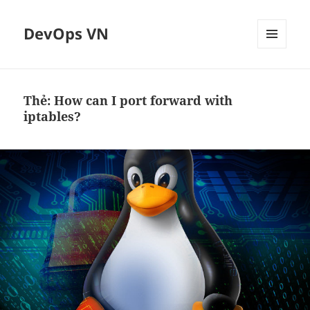
DevOps VN
MENU
VÀ
CÁC
WIDGET
Thẻ:
How can I port forward with
iptables?