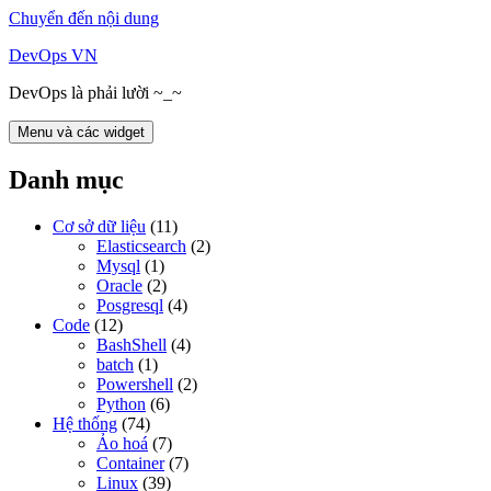
Chuyển đến nội dung
DevOps VN
DevOps là phải lười ~_~
Menu và các widget
Danh mục
Cơ sở dữ liệu
(11)
Elasticsearch
(2)
Mysql
(1)
Oracle
(2)
Posgresql
(4)
Code
(12)
BashShell
(4)
batch
(1)
Powershell
(2)
Python
(6)
Hệ thống
(74)
Ảo hoá
(7)
Container
(7)
Linux
(39)