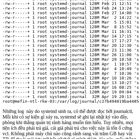
-rw-r-----+ 1 root systemd-journal 128M Feb 21 12:51 's
-rw-r-----+ 1 root systemd-journal 128M Feb 24 13:24 's
-rw-r-----+ 1 root systemd-journal 128M Feb 27 14:00 's
-rw-r-----+ 1 root systemd-journal 128M Mar  2 14:22 's
-rw-r-----+ 1 root systemd-journal 128M Mar  5 15:01 's
-rw-r-----+ 1 root systemd-journal 128M Mar  8 15:52 's
-rw-r-----+ 1 root systemd-journal 128M Mar 11 16:31 's
-rw-r-----+ 1 root systemd-journal 128M Mar 14 17:15 's
-rw-r-----+ 1 root systemd-journal 128M Mar 17 17:27 's
-rw-r-----+ 1 root systemd-journal 128M Mar 20 12:30 's
-rw-r-----+ 1 root systemd-journal 128M Mar 23 11:36 's
-rw-r-----+ 1 root systemd-journal 128M Mar 26 11:00 's
-rw-r-----+ 1 root systemd-journal 128M Mar 29 10:58 's
-rw-r-----+ 1 root systemd-journal 128M Apr  1 10:57 's
-rw-r-----+ 1 root systemd-journal 128M Apr  4 10:49 's
-rw-r-----+ 1 root systemd-journal 128M Apr  7 10:36 's
-rw-r-----+ 1 root systemd-journal 128M Apr 10 10:26 's
-rw-r-----+ 1 root systemd-journal 128M Apr 13 10:27 's
-rw-r-----+ 1 root systemd-journal 128M Apr 16 08:25 's
-rw-r-----+ 1 root systemd-journal 128M Apr 19 09:04 's
-rw-r-----+ 1 root systemd-journal  32M Apr 19 20:13  s
root@mefin-ntl-rke-03:/var/log/journal/c27b494019ba4485
Những log này do systemd sinh ra, có thể được đọc bởi journalctl,
Mỗi khi có sự kiện gì xảy ra, systemd sẽ ghi lại nhật ký vào đây,
phòng khi thằng quản trị rảnh háng muốn tìm hiểu. Tuy nhiên, mọi
tiện ích đều phải trả giá, cái giá phải trả cho việc này là tốn ổ cứng
vcl. Không phải máy chủ nào cũng rảnh rang vài trăm GB hay vài