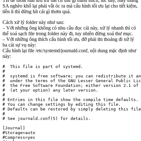
TB để thoải mái lưu trữ bất cứ thứ gì mình thích, lúc này, mấy thằng
SA nghèo khổ lại phải vắt óc ra mà cấu hình tối ưu lại cho tiết kiệm,
tiền ít thì đừng hít cái gì thơm quá.
Cách xử lý folder này như sau:
– Với những ông không có nhu cầu đọc cái này, xử lý nhanh thì có
thể xoá sạch file trong folder này đi, tuy nhiên đừng xoá thư mục.
– Với những ông thích cấu hình tối ưu, đỡ phải thi thoảng đi xử lý
ba cái sự vụ này:
Cấu hình lại file /etc/systemd/journald.conf, nội dung mặc định như
này:
#  This file is part of systemd.

# 

#  systemd is free software; you can redistribute it an
#  under the terms of the GNU Lesser General Public Lic
#  the Free Software Foundation; either version 2.1 of 
#  (at your option) any later version.

#

# Entries in this file show the compile time defaults.

# You can change settings by editing this file.

# Defaults can be restored by simply deleting this file
#

# See journald.conf(5) for details.

[Journal]

#Storage=auto

#Compress=yes
