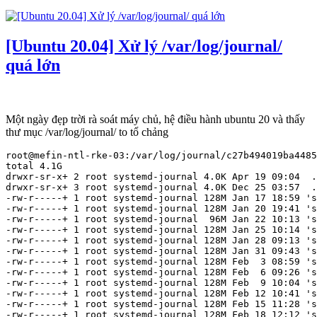
[Ubuntu 20.04] Xử lý /var/log/journal/
quá lớn
Một ngày đẹp trời rà soát máy chủ, hệ điều hành ubuntu 20 và thấy
thư mục /var/log/journal/ to tổ chảng
root@mefin-ntl-rke-03:/var/log/journal/c27b494019ba4485
total 4.1G

drwxr-sr-x+ 2 root systemd-journal 4.0K Apr 19 09:04  .
drwxr-sr-x+ 3 root systemd-journal 4.0K Dec 25 03:57  .
-rw-r-----+ 1 root systemd-journal 128M Jan 17 18:59 's
-rw-r-----+ 1 root systemd-journal 128M Jan 20 19:41 's
-rw-r-----+ 1 root systemd-journal  96M Jan 22 10:13 's
-rw-r-----+ 1 root systemd-journal 128M Jan 25 10:14 's
-rw-r-----+ 1 root systemd-journal 128M Jan 28 09:13 's
-rw-r-----+ 1 root systemd-journal 128M Jan 31 09:43 's
-rw-r-----+ 1 root systemd-journal 128M Feb  3 08:59 's
-rw-r-----+ 1 root systemd-journal 128M Feb  6 09:26 's
-rw-r-----+ 1 root systemd-journal 128M Feb  9 10:04 's
-rw-r-----+ 1 root systemd-journal 128M Feb 12 10:41 's
-rw-r-----+ 1 root systemd-journal 128M Feb 15 11:28 's
-rw-r-----+ 1 root systemd-journal 128M Feb 18 12:12 's