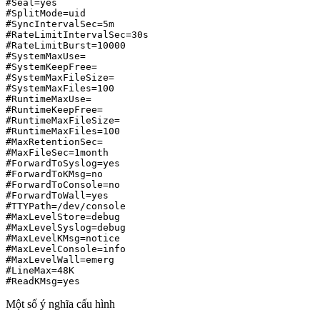
#Seal=yes

#SplitMode=uid

#SyncIntervalSec=5m

#RateLimitIntervalSec=30s

#RateLimitBurst=10000

#SystemMaxUse=

#SystemKeepFree=

#SystemMaxFileSize=

#SystemMaxFiles=100

#RuntimeMaxUse=

#RuntimeKeepFree=

#RuntimeMaxFileSize=

#RuntimeMaxFiles=100

#MaxRetentionSec=

#MaxFileSec=1month

#ForwardToSyslog=yes

#ForwardToKMsg=no

#ForwardToConsole=no

#ForwardToWall=yes

#TTYPath=/dev/console

#MaxLevelStore=debug

#MaxLevelSyslog=debug

#MaxLevelKMsg=notice

#MaxLevelConsole=info

#MaxLevelWall=emerg

#LineMax=48K

Một số ý nghĩa cấu hình