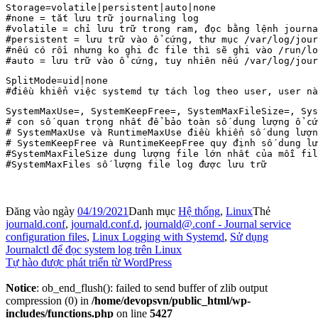
Storage=volatile|persistent|auto|none

#none = tắt lưu trữ journaling log

#volatile = chỉ lưu trữ trong ram, đọc bằng lệnh journa
#persistent = lưu trữ vào ổ cứng, thư mục /var/log/jour
#nếu có rồi nhưng ko ghi đc file thì sẽ ghi vào /run/lo
#auto = lưu trữ vào ổ cứng, tuy nhiên nếu /var/log/jou
SplitMode=uid|none

SystemMaxUse=, SystemKeepFree=, SystemMaxFileSize=, Sys
# con số quan trọng nhất để bảo toàn số dung lượng ổ cứ
# SystemMaxUse và RuntimeMaxUse điều khiển số dung lượn
# SystemKeepFree và RuntimeKeepFree quy định số dung lư
#SystemMaxFileSize dung lượng file lớn nhất của mỗi fil
#SystemMaxFiles số lượng file log được lưu trữ
Đăng vào ngày
04/19/2021
Danh mục
Hệ thống
,
Linux
Thẻ
journald.conf
,
journald.conf.d
,
journald@.conf - Journal service
configuration files
,
Linux Logging with Systemd
,
Sử dụng
Journalctl để đọc system log trên Linux
Tự hào được phát triển từ WordPress
Notice
: ob_end_flush(): failed to send buffer of zlib output
compression (0) in
/home/devopsvn/public_html/wp-
includes/functions.php
on line
5427