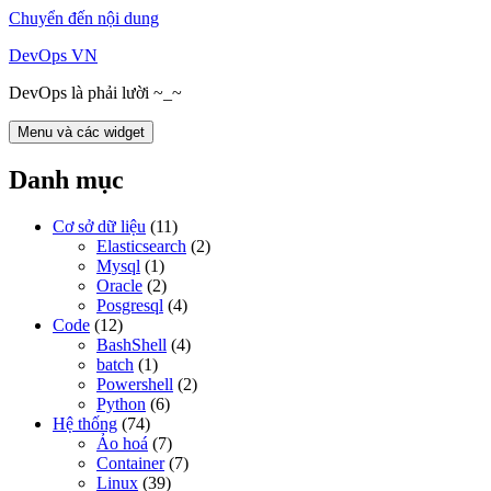
Chuyển đến nội dung
DevOps VN
DevOps là phải lười ~_~
Menu và các widget
Danh mục
Cơ sở dữ liệu
(11)
Elasticsearch
(2)
Mysql
(1)
Oracle
(2)
Posgresql
(4)
Code
(12)
BashShell
(4)
batch
(1)
Powershell
(2)
Python
(6)
Hệ thống
(74)
Ảo hoá
(7)
Container
(7)
Linux
(39)