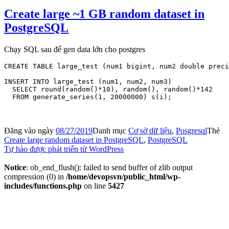
Create large ~1 GB random dataset in
PostgreSQL
Chạy SQL sau để gen data lớn cho postgres
CREATE TABLE large_test (num1 bigint, num2 double preci
INSERT INTO large_test (num1, num2, num3)

  SELECT round(random()*10), random(), random()*142

  FROM generate_series(1, 20000000) s(i);
Đăng vào ngày
08/27/2019
Danh mục
Cơ sở dữ liệu
,
Posgresql
Thẻ
Create large random dataset in PostgreSQL
,
PostgreSQL
Tự hào được phát triển từ WordPress
Notice
: ob_end_flush(): failed to send buffer of zlib output
compression (0) in
/home/devopsvn/public_html/wp-
includes/functions.php
on line
5427