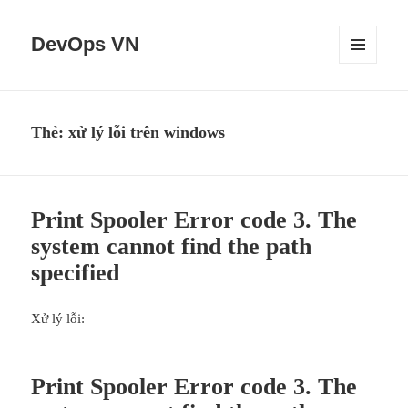
DevOps VN
MENU
VÀ
CÁC
WIDGET
Thẻ:
xử lý lỗi trên windows
Print Spooler Error code 3. The
system cannot find the path
specified
Xử lý lỗi:
Print Spooler Error code 3. The