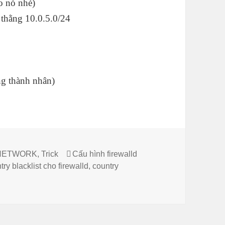
o nó nhé)
 thằng 10.0.5.0/24
ng thành nhân)
Thẻ
NETWORK
,
Trick
Cấu hình firewalld
try blacklist cho firewalld
,
country