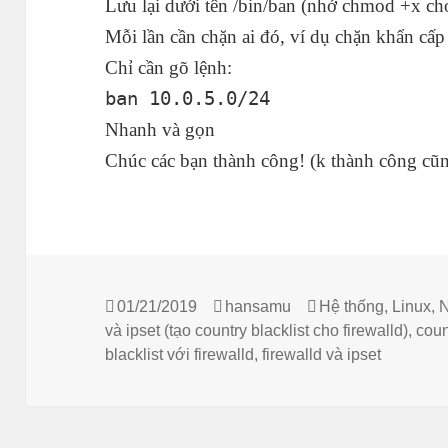
Lưu lại dưới tên /bin/ban (nhớ chmod +x ch
Mỗi lần cần chặn ai đó, ví dụ chặn khẩn cấp
Chỉ cần gõ lệnh:
ban 10.0.5.0/24
Nhanh và gọn
Chúc các bạn thành công! (k thành công cũ
Đăng
Tác
Danh
01/21/2019
hansamu
Hệ thống
,
Linux
,
vào
giả
mục
và ipset (tạo country blacklist cho firewalld)
,
coun
ngày
blacklist với firewalld
,
firewalld và ipset