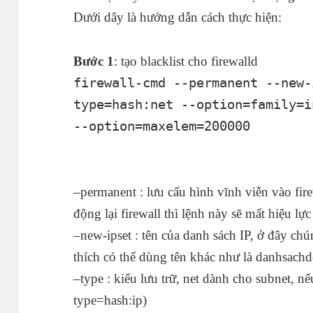
Dưới dây là hướng dẫn cách thực hiện:
Bước 1
: tạo blacklist cho firewalld
firewall-cmd --permanent --new-
type=hash:net --option=family=i
--option=maxelem=200000
–permanent : lưu cấu hình vĩnh viễn vào fir
động lại firewall thì lệnh này sẽ mất hiệu lực
–new-ipset : tên của danh sách IP, ở đây chún
thích có thể dùng tên khác như là danhsach
–type : kiểu lưu trữ, net dành cho subnet, nế
type=hash:ip)