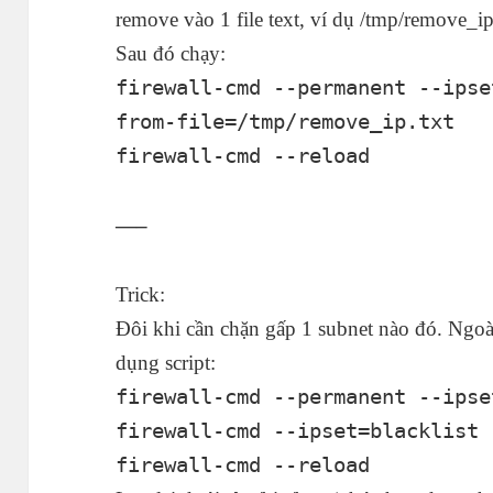
remove vào 1 file text, ví dụ /tmp/remove_ip
Sau đó chạy:
firewall-cmd --permanent --ipse
from-file=/tmp/remove_ip.txt
firewall-cmd --reload
—–
Trick:
Đôi khi cần chặn gấp 1 subnet nào đó. Ngoài
dụng script:
firewall-cmd --permanent --ipse
firewall-cmd --ipset=blacklist 
firewall-cmd --reload