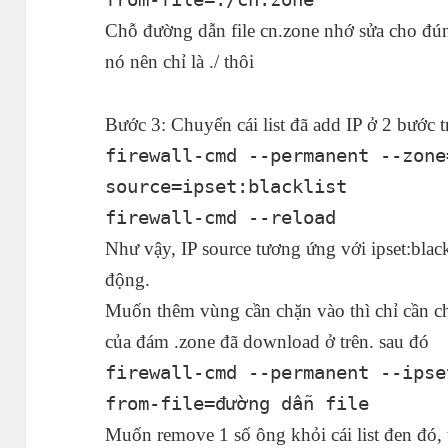
Chỗ đường dẫn file cn.zone nhớ sửa cho đú
nó nên chỉ là ./ thôi
Bước 3: Chuyển cái list đã add IP ở 2 bước 
firewall-cmd --permanent --zone
source=ipset:blacklist
firewall-cmd --reload
Như vậy, IP source tương ứng với ipset:blackl
động.
Muốn thêm vùng cần chặn vào thì chỉ cần cho
của đám .zone đã download ở trên. sau đó
firewall-cmd --permanent --ipse
from-file=đường dẫn file
Muốn remove 1 số ông khỏi cái list đen đó, 