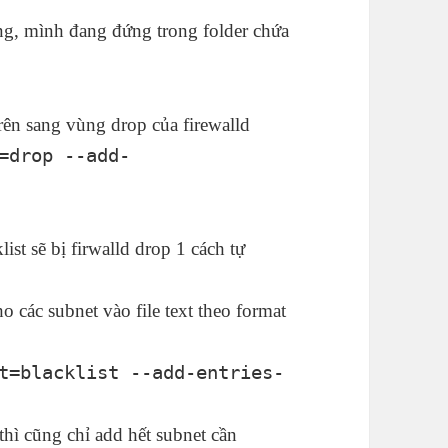
ng, mình đang đứng trong folder chứa
trên sang vùng drop của firewalld
=drop --add-
ist sẽ bị firwalld drop 1 cách tự
 các subnet vào file text theo format
t=blacklist --add-entries-
thì cũng chỉ add hết subnet cần