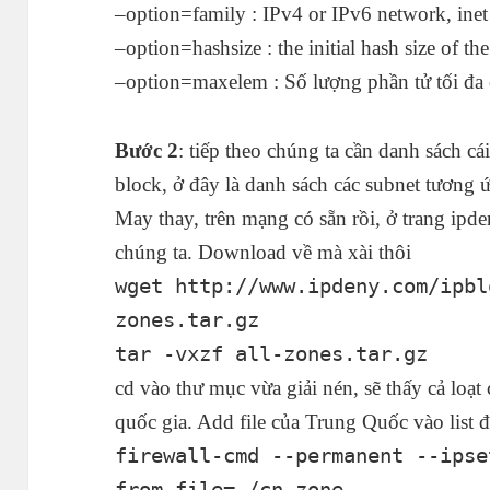
–option=family : IPv4 or IPv6 network, inet 
–option=hashsize : the initial hash size of the 
–option=maxelem : Số lượng phần tử tối đa c
Bước 2
: tiếp theo chúng ta cần danh sách c
block, ở đây là danh sách các subnet tươn
May thay, trên mạng có sẵn rồi, ở trang ipd
chúng ta. Download về mà xài thôi
wget http://www.ipdeny.com/ipbl
zones.tar.gz
tar -vxzf all-zones.tar.gz
cd vào thư mục vừa giải nén, sẽ thấy cả loạt 
quốc gia. Add file của Trung Quốc vào list đã
firewall-cmd --permanent --ipse
from-file=./cn.zone