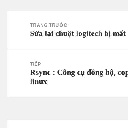
Điều
hướng
TRANG TRƯỚC
Sửa lại chuột logitech bị mất
bài
Bài
viết
viết
trước:
TIẾP
Rsync : Công cụ đồng bộ, cop
Bài
linux
tiếp
theo: