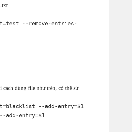
.txt
t=test --remove-entries-
 cách dùng file như trên, có thể sử
t=blacklist --add-entry=$1
--add-entry=$1