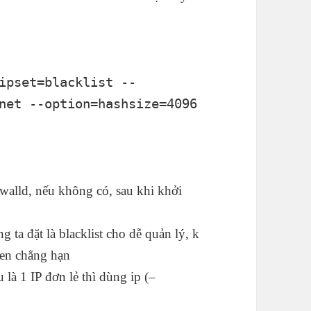
ipset=blacklist --
net --option=hashsize=4096
ewalld, nếu không có, sau khi khởi
g ta đặt là blacklist cho dễ quản lý, k
den chẳng hạn
u là 1 IP đơn lẻ thì dùng ip (–