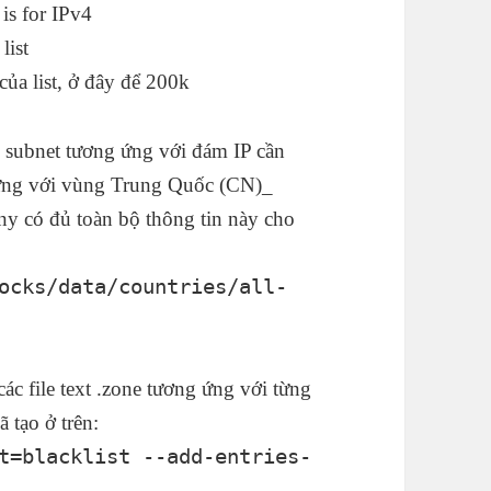
is for IPv4
list
ủa list, ở đây để 200k
ái subnet tương ứng với đám IP cần
g ứng với vùng Trung Quốc (CN)_
eny có đủ toàn bộ thông tin này cho
ocks/data/countries/all-
các file text .zone tương ứng với từng
 tạo ở trên:
t=blacklist --add-entries-