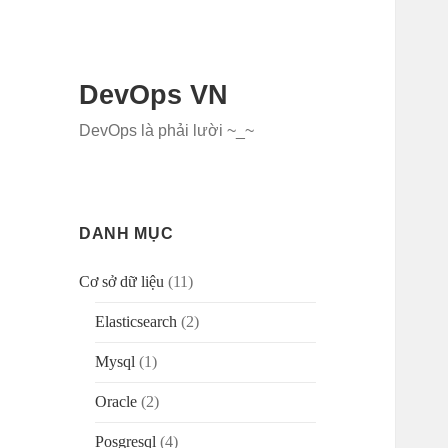
DevOps VN
DevOps là phải lười ~_~
DANH MỤC
Cơ sở dữ liệu
(11)
Elasticsearch
(2)
Mysql
(1)
Oracle
(2)
Posgresql
(4)