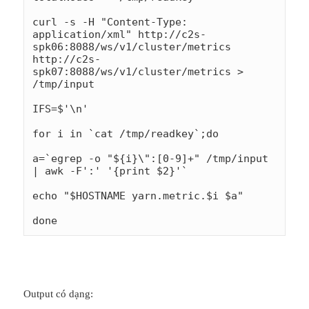
curl -s -H "Content-Type: 
application/xml" http://c2s-
spk06:8088/ws/v1/cluster/metrics 
http://c2s-
spk07:8088/ws/v1/cluster/metrics > 
/tmp/input

IFS=$'\n'

for i in `cat /tmp/readkey`;do

a=`egrep -o "${i}\":[0-9]+" /tmp/input 
| awk -F':' '{print $2}'`

echo "$HOSTNAME yarn.metric.$i $a"

done
Output có dạng: