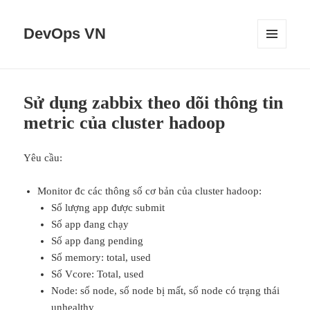
DevOps VN
MENU
VÀ
CÁC
WIDGET
Sử dụng zabbix theo dõi thông tin
metric của cluster hadoop
Yêu cầu:
Monitor đc các thông số cơ bản của cluster hadoop:
Số lượng app được submit
Số app đang chạy
Số app đang pending
Số memory: total, used
Số Vcore: Total, used
Node: số node, số node bị mất, số node có trạng thái
unhealthy