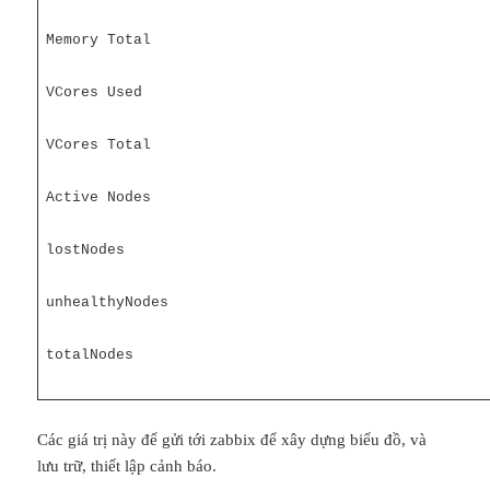
Memory Total
VCores Used
VCores Total
Active Nodes
lostNodes
unhealthyNodes
totalNodes
Các giá trị này để gửi tới zabbix để xây dựng biểu đồ, và
lưu trữ, thiết lập cảnh báo.