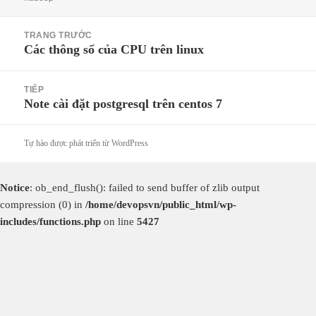
Điều
TRANG TRƯỚC
hướng
Các thông số của CPU trên linux
Bài
bài
viết
viết
trước:
TIẾP
Note cài đặt postgresql trên centos 7
Bài
tiếp
theo:
Tự hào được phát triển từ WordPress
Notice
: ob_end_flush(): failed to send buffer of zlib output
compression (0) in
/home/devopsvn/public_html/wp-
includes/functions.php
on line
5427