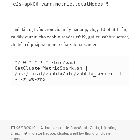
c2s-spk06 yarn.metric.totalNodes 5
Thiết lập đặt vào cron của máy hadoop, chạy 10 phút 1 lần,
và đẩy output cho zabbix sender xử lý, gửi tới zabbix server,
chi tiết cú pháp xem help của zabbix sender.
*/10 * * * * /bin/bash 
GetClusterMetricSpark.sh | 
/usr/local/zabbix/bin/zabbix_sender -i 
- -z ws-zbx
Đăng
Tác
Danh
05/28/2019
hansamu
BashShell
,
Code
,
Hệ thống
,
vào
Thẻ
giả
mục
Linux
monitor hadoop cluster
,
shell lấy thông tin cluster
ngày
hadoop