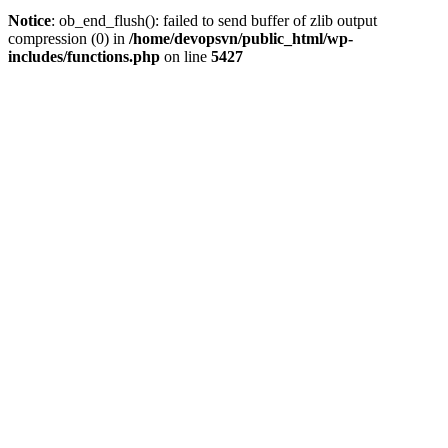
theo:
viết
Notice
: ob_end_flush(): failed to send buffer of zlib output
compression (0) in
/home/devopsvn/public_html/wp-
includes/functions.php
on line
5427