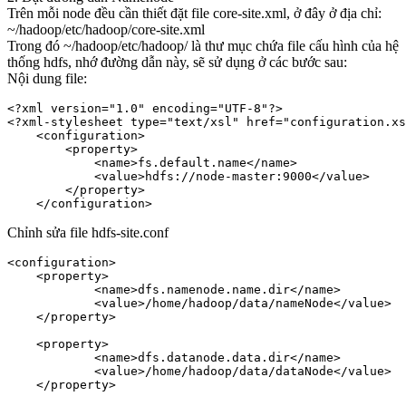
Trên mỗi node đều cần thiết đặt file core-site.xml, ở đây ở địa chỉ:
~/hadoop/etc/hadoop/core-site.xml
Trong đó ~/hadoop/etc/hadoop/ là thư mục chứa file cấu hình của hệ
thống hdfs, nhớ đường dẫn này, sẽ sử dụng ở các bước sau:
Nội dung file:
<?xml version="1.0" encoding="UTF-8"?>

<?xml-stylesheet type="text/xsl" href="configuration.xs
    <configuration>

        <property>

            <name>fs.default.name</name>

            <value>hdfs://node-master:9000</value>

        </property>

Chỉnh sửa file hdfs-site.conf
<configuration>

    <property>

            <name>dfs.namenode.name.dir</name>

            <value>/home/hadoop/data/nameNode</value>

    </property>

    <property>

            <name>dfs.datanode.data.dir</name>

            <value>/home/hadoop/data/dataNode</value>

    </property>
