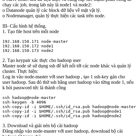
chạy các job, trong lab này là node1 và node2:
o Datanode quản lý các block dữ liệu về mặt vật lý.
o Nodemanager, quản lý thực hiện các task trên node.
III- Cấu hình hệ thống.
1. Tạo file host trên mỗi node
192.168.150.171 node-master

192.168.150.172 node1

2. Tạo keypair xác thực cho hadoop user
Master node sẽ sử dụng ssh để kết nối tới các node khác và quản lý
cluster. Thực hiện:
Log in vào node-master với user hadoop , tạo 1 ssh-key gán cho
user hadoop. Sau đó thử ssh bằng user hadoop vào từng node 1, nếu
k hỏi password tức là thành công
ssh hadoop@node-master

ssh-keygen -b 4096

ssh-copy-id -i $HOME/.ssh/id_rsa.pub hadoop@node-master

ssh-copy-id -i $HOME/.ssh/id_rsa.pub hadoop@node1

3. Download và giải nén bộ cài hadoop
Đăng nhập vào node-master với user hadoop, download bộ cài