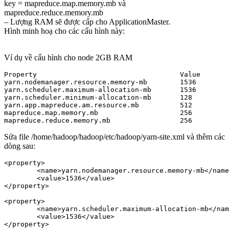
key = mapreduce.map.memory.mb và
mapreduce.reduce.memory.mb
– Lượng RAM sẽ được cấp cho ApplicationMaster.
Hình minh hoạ cho các cấu hình này:
Ví dụ về cấu hình cho node 2GB RAM
Property                                   Value

yarn.nodemanager.resource.memory-mb        1536

yarn.scheduler.maximum-allocation-mb       1536

yarn.scheduler.minimum-allocation-mb       128

yarn.app.mapreduce.am.resource.mb          512

mapreduce.map.memory.mb                    256

mapreduce.reduce.memory.mb                 256
Sửa file /home/hadoop/hadoop/etc/hadoop/yarn-site.xml và thêm các
dòng sau:
<property>

        <name>yarn.nodemanager.resource.memory-mb</name
        <value>1536</value>

</property>

<property>

        <name>yarn.scheduler.maximum-allocation-mb</nam
        <value>1536</value>

</property>
