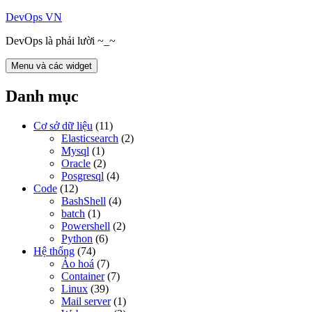
Chuyển
DevOps VN
đến
DevOps là phải lười ~_~
nội
dung
Menu và các widget
Danh mục
Cơ sở dữ liệu
(11)
Elasticsearch
(2)
Mysql
(1)
Oracle
(2)
Posgresql
(4)
Code
(12)
BashShell
(4)
batch
(1)
Powershell
(2)
Python
(6)
Hệ thống
(74)
Ảo hoá
(7)
Container
(7)
Linux
(39)
Mail server
(1)