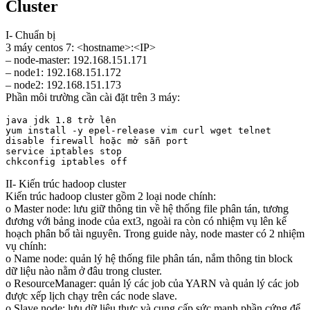
Cluster
I- Chuẩn bị
3 máy centos 7: <hostname>:<IP>
– node-master: 192.168.151.171
– node1: 192.168.151.172
– node2: 192.168.151.173
Phần môi trường cần cài đặt trên 3 máy:
java jdk 1.8 trở lên

yum install -y epel-release vim curl wget telnet

disable firewall hoặc mở sẵn port

service iptables stop

II- Kiến trúc hadoop cluster
Kiến trúc hadoop cluster gồm 2 loại node chính:
o Master node: lưu giữ thông tin về hệ thống file phân tán, tương
đương với bảng inode của ext3, ngoài ra còn có nhiệm vụ lên kế
hoạch phân bổ tài nguyên. Trong guide này, node master có 2 nhiệm
vụ chính:
o Name node: quản lý hệ thống file phân tán, nắm thông tin block
dữ liệu nào nằm ở đâu trong cluster.
o ResourceManager: quản lý các job của YARN và quản lý các job
được xếp lịch chạy trên các node slave.
o Slave node: lưu dữ liệu thực và cung cấp sức mạnh phần cứng để