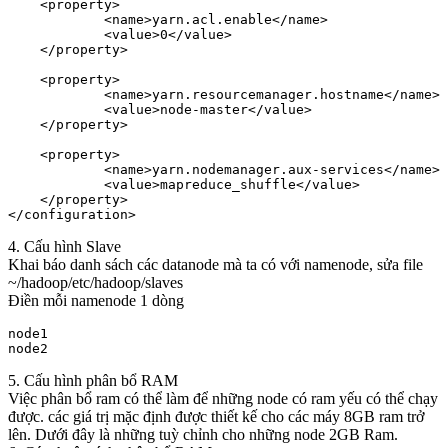
    <property>

            <name>yarn.acl.enable</name>

            <value>0</value>

    </property>

    <property>

            <name>yarn.resourcemanager.hostname</name>

            <value>node-master</value>

    </property>

    <property>

            <name>yarn.nodemanager.aux-services</name>

            <value>mapreduce_shuffle</value>

    </property>

4. Cấu hình Slave
Khai báo danh sách các datanode mà ta có với namenode, sửa file
~/hadoop/etc/hadoop/slaves
Điền mỗi namenode 1 dòng
node1

5. Cấu hình phân bổ RAM
Việc phân bổ ram có thể làm để những node có ram yếu có thể chạy
được. các giá trị mặc định được thiết kế cho các máy 8GB ram trở
lên. Dưới đây là những tuỳ chỉnh cho những node 2GB Ram.