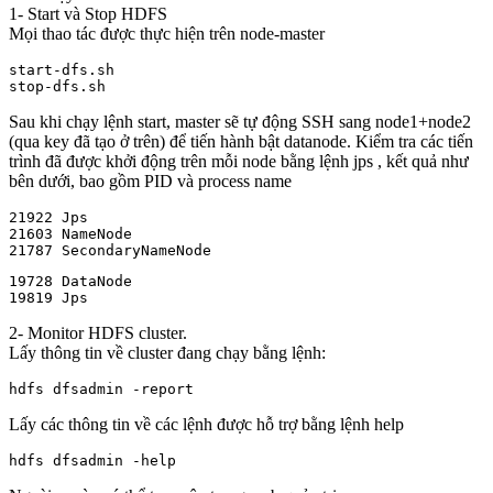
1- Start và Stop HDFS
Mọi thao tác được thực hiện trên node-master
start-dfs.sh

Sau khi chạy lệnh start, master sẽ tự động SSH sang node1+node2
(qua key đã tạo ở trên) để tiến hành bật datanode. Kiểm tra các tiến
trình đã được khởi động trên mỗi node bằng lệnh jps , kết quả như
bên dưới, bao gồm PID và process name
21922 Jps

21603 NameNode

19728 DataNode

2- Monitor HDFS cluster.
Lấy thông tin về cluster đang chạy bằng lệnh:
hdfs dfsadmin -report
Lấy các thông tin về các lệnh được hỗ trợ bằng lệnh help
hdfs dfsadmin -help