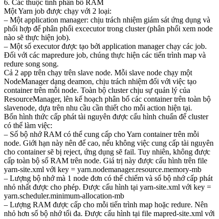
6. Các thuộc tính phân bổ RAM
Một Yarn job được chạy với 2 loại:
– Một application manager: chịu trách nhiệm giám sát ứng dụng và
phối hợp để phân phối excecutor trong cluster (phân phối xem node
nào sẽ thực hiện job).
– Một số executor được tạo bởi application manager chạy các job.
Đối với các mapredure job, chúng thực hiện các tiến trình map và
redure song song.
Cả 2 app trên chạy trên slave node. Mỗi slave node chạy một
NodeManager dạng deamon, chịu trách nhiệm đối với việc tạo
container trên mỗi node. Toàn bộ cluster chịu sự quản lý của
ResourceManager, lên kế hoạch phân bổ các container trên toàn bộ
slavenode, dựa trên nhu cầu cần thiết cho mỗi action hiện tại.
Bốn hình thức cấp phát tài nguyên được cấu hình chuẩn để cluster
có thể làm việc:
– Số bộ nhớ RAM có thể cung cấp cho Yarn container trên mỗi
node. Giới hạn này nên để cao, nếu không việc cung cấp tài nguyên
cho container sẽ bị reject, ứng dụng sẽ fail. Tuy nhiên, không được
cấp toàn bộ số RAM trên node. Giá trị này được cấu hình trên file
yarn-site.xml với key = yarn.nodemanager.resource.memory-mb
– Lượng bộ nhớ mà 1 node đơn có thể chiếm và số bộ nhớ cấp phát
nhỏ nhất được cho phép. Được cấu hình tại yarn-site.xml với key =
yarn.scheduler.minimum-allocation-mb
– Lượng RAM được cấp cho mỗi tiến trình map hoặc redure. Nên
nhỏ hơn số bộ nhớ tối đa. Được cấu hình tại file mapred-site.xml với