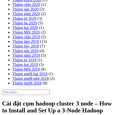
Tháng chín 2020
(1)
Tháng sáu 2020
(2)
Tháng năm 2020
(2)
Tháng tư 2020
(3)
Tháng ba 2020
(5)
Tháng hai 2020
(1)
Tháng Một 2020
(2)
Tháng chín 2019
(2)
Tháng tám 2019
(13)
Tháng bảy 2019
(7)
Tháng sáu 2019
(4)
Tháng năm 2019
(5)
Tháng tư 2019
(1)
Tháng hai 2019
(3)
Tháng Một 2019
(8)
Tháng mười hai 2018
(1)
Tháng mười một 2018
(2)
Tháng mười 2018
(8)
Tìm
kiếm
cho:
Cài đặt cụm hadoop cluster 3 node – How
to Install and Set Up a 3-Node Hadoop