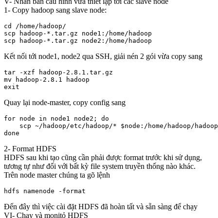
V- Nhân bản cấu hình vừa thiết lập tới các slave node
1- Copy hadoop sang slave node:
cd /home/hadoop/

scp hadoop-*.tar.gz node1:/home/hadoop

Kết nối tới node1, node2 qua SSH, giải nén 2 gói vừa copy sang
tar -xzf hadoop-2.8.1.tar.gz

mv hadoop-2.8.1 hadoop

Quay lại node-master, copy config sang
for node in node1 node2; do

    scp ~/hadoop/etc/hadoop/* $node:/home/hadoop/hadoop
2- Format HDFS
HDFS sau khi tạo cũng cần phải được format trước khi sử dụng,
tương tự như đối với bất kỳ file system truyền thống nào khác.
Trên node master chúng ta gõ lệnh
hdfs namenode -format
Đến đây thì việc cài đặt HDFS đã hoàn tất và sẵn sàng để chạy
VI- Chạy và monitỏ HDFS