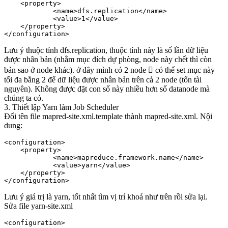
    <property>

            <name>dfs.replication</name>

            <value>1</value>

    </property>

Lưu ý thuộc tính dfs.replication, thuộc tính này là số lần dữ liệu
được nhân bản (nhằm mục đích dự phòng, node này chết thì còn
bản sao ở node khác). ở đây mình có 2 node  có thể set mục này
tối đa bằng 2 để dữ liệu được nhân bản trên cả 2 node (tốn tài
nguyên). Không được đặt con số này nhiều hơn số datanode mà
chúng ta có.
3. Thiết lập Yarn làm Job Scheduler
Đổi tên file mapred-site.xml.template thành mapred-site.xml. Nội
dung:
<configuration>

    <property>

            <name>mapreduce.framework.name</name>

            <value>yarn</value>

    </property>

Lưu ý giá trị là yarn, tốt nhất tìm vị trí khoá như trên rồi sửa lại.
Sửa file yarn-site.xml
<configuration>
