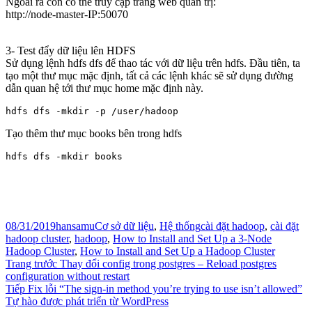
Ngoài ra còn có thể truy cập trang web quản trị:
http://node-master-IP:50070
3- Test đẩy dữ liệu lên HDFS
Sử dụng lệnh hdfs dfs để thao tác với dữ liệu trên hdfs. Đầu tiên, ta
tạo một thư mục mặc định, tất cả các lệnh khác sẽ sử dụng đường
dẫn quan hệ tới thư mục home mặc định này.
hdfs dfs -mkdir -p /user/hadoop
Tạo thêm thư mục books bên trong hdfs
hdfs dfs -mkdir books
Đăng
Tác
Danh
Thẻ
08/31/2019
hansamu
Cơ sở dữ liệu
,
Hệ thống
cài đặt hadoop
,
cài đặt
vào
giả
mục
hadoop cluster
,
hadoop
,
How to Install and Set Up a 3-Node
ngày
Hadoop Cluster
,
How to Install and Set Up a Hadoop Cluster
Điều
Bài
Trang trước
Thay đổi config trong postgres – Reload postgres
viết
configuration without restart
hướng
Bài
trước:
Tiếp
Fix lỗi “The sign-in method you’re trying to use isn’t allowed”
bài
tiếp
Tự hào được phát triển từ WordPress