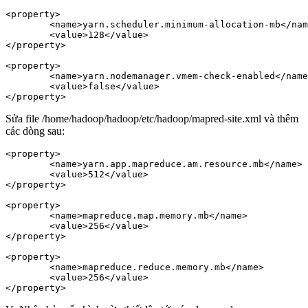
<property>

        <name>yarn.scheduler.minimum-allocation-mb</nam
        <value>128</value>

</property>

<property>

        <name>yarn.nodemanager.vmem-check-enabled</name
        <value>false</value>

Sửa file /home/hadoop/hadoop/etc/hadoop/mapred-site.xml và thêm
các dòng sau:
<property>

        <name>yarn.app.mapreduce.am.resource.mb</name>

        <value>512</value>

</property>

<property>

        <name>mapreduce.map.memory.mb</name>

        <value>256</value>

</property>

<property>

        <name>mapreduce.reduce.memory.mb</name>

        <value>256</value>
