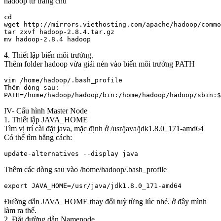
hadoop từ trang chủ
cd

wget http://mirrors.viethosting.com/apache/hadoop/commo
tar zxvf hadoop-2.8.4.tar.gz

4. Thiết lập biến môi trường.
Thêm folder hadoop vừa giải nén vào biến môi trường PATH
vim /home/hadoop/.bash_profile

Thêm dòng sau:

IV- Cấu hình Master Node
1. Thiết lập JAVA_HOME
Tìm vị trí cài đặt java, mặc định ở /usr/java/jdk1.8.0_171-amd64
Có thể tìm bằng cách:
update-alternatives --display java
Thêm các dòng sau vào /home/hadoop/.bash_profile
export JAVA_HOME=/usr/java/jdk1.8.0_171-amd64
Đường dẫn JAVA_HOME thay đổi tuỳ từng lúc nhé. ở đây mình
làm ra thế.
2. Đặt đường dẫn Namenode