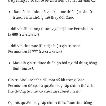
truy nhập cơ sở
(base permission)
và mặt nạ
(mask)
.
Base Permission là giá trị được thiết lập sẵn từ
trước, và ta không thể thay đổi được
+ đối với file thông thường giá trị base Permission
là
666
(rw-rw-rw-)
+ đối với thư mục (file đặc biệt) giá trị base
Permission là
777
(rwxrwxrwx)
Mask là giá trị đựợc thiết lập bởi người dùng bằng
lệnh
umask
Giá trị Mask sẽ “che đi” một số bit trong Base
Permission để tạo ra quyền truy cập chính thức cho
file (tương tự như cơ chế của subnet mask).
Cụ thể, quyền truy cập chính thức được tính bằng