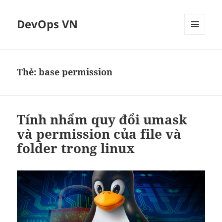
DevOps VN
MENU
VÀ
CÁC
WIDGET
Thẻ:
base permission
Tính nhẩm quy đổi umask
và permission của file và
folder trong linux