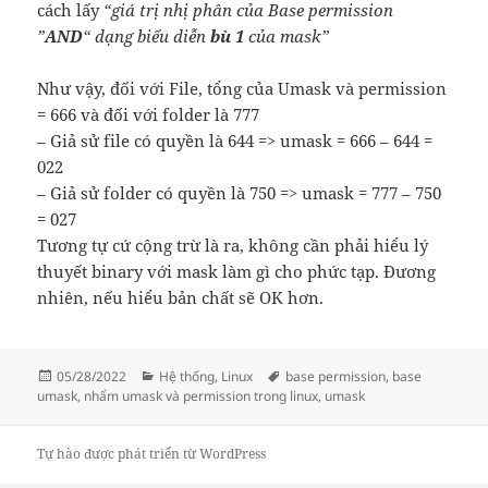
cách lấy
“giá trị nhị phân của Base permission
”
AND
“ dạng biểu diễn
bù 1
của mask”
Như vậy, đối với File, tổng của Umask và permission
= 666 và đối với folder là 777
– Giả sử file có quyền là 644 => umask = 666 – 644 =
022
– Giả sử folder có quyền là 750 => umask = 777 – 750
= 027
Tương tự cứ cộng trừ là ra, không cần phải hiểu lý
thuyết binary với mask làm gì cho phức tạp. Đương
nhiên, nếu hiểu bản chất sẽ OK hơn.
Đăng
Danh
Thẻ
05/28/2022
Hệ thống
,
Linux
base permission
,
base
vào
mục
umask
,
nhẩm umask và permission trong linux
,
umask
ngày
Tự hào được phát triển từ WordPress