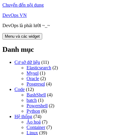
Chuyển đến nội dung
DevOps VN
DevOps là phải lười ~_~
Menu và các widget
Danh mục
Cơ sở dữ liệu
(11)
Elasticsearch
(2)
Mysql
(1)
Oracle
(2)
Posgresql
(4)
Code
(12)
BashShell
(4)
batch
(1)
Powershell
(2)
Python
(6)
Hệ thống
(74)
Ảo hoá
(7)
Container
(7)
Linux
(39)