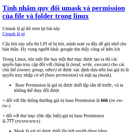
Tính nhẩm quy đổi umask và permission
của file và folder trong linux
Umask là gì thì xem lại bài này
Umask là gì
Câu hỏi này nếu thi LPI sẽ bị hỏi, mình note ra đây để ghi nhớ cho
bản thân. Hy vọng người khác google tìm thấy cũng sẽ hữu ích
Trong Linux, khi một file hay một thư mục được tạo ra thì các
quyền hạn truy cập đối với chúng là
(read, write, execute)
cho các
chủ thể
(owner, group, other)
sẽ được xác định dựa trên hai giá trị là
quyền truy nhập cơ sở
(base permission)
và mặt nạ
(mask)
.
Base Permission là giá trị được thiết lập sẵn từ trước, và ta
không thể thay đổi được
+ đối với file thông thường giá trị base Permission là
666
(rw-rw-
rw-)
+ đối với thư mục (file đặc biệt) giá trị base Permission
là
777
(rwxrwxrwx)
Mask là giá trị đựợc thiết lập bởi người dùng bằng