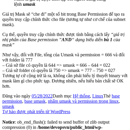
lệnh
umask
Giá trị Mask sẽ “che đi” một số bit trong Base Permission để tạo ra
quyền truy cập chính thức cho file (tương tự như cơ chế của subnet
mask).
Cụ thể, quyền truy cập chính thức được tính bằng cách lấy
“giá trị
nhị phân của Base permission ”
AND
“ dạng biểu diễn
bù 1
của
mask”
Như vậy, đối với File, tổng của Umask và permission = 666 và đối
với folder là 777
– Giả sử file có quyền là 644 => umask = 666 – 644 = 022
– Giả sử folder có quyền là 750 => umask = 777 – 750 = 027
Tương tự cứ cộng trừ là ra, không cần phải hiểu lý thuyết binary với
mask làm gì cho phức tạp. Đương nhiên, nếu hiểu bản chất sẽ OK
hơn.
Đăng vào ngày
05/28/2022
Danh mục
Hệ thống
,
Linux
Thẻ
base
permission
,
base umask
,
nhẩm umask và permission trong linux
,
umask
Tự hào được phát triển từ WordPress
Notice
: ob_end_flush(): failed to send buffer of zlib output
compression (0) in
/home/devopsvn/public_html/wp-