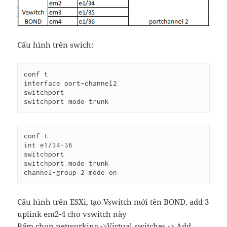
Cấu hình trên swich:
conf t

interface port-channel2

switchport

conf t

int e1/34-36

switchport

switchport mode trunk

Cấu hình trên ESXi, tạo Vswitch mới tên BOND, add 3
uplink em2-4 cho vswitch này
Bấm chọn networking ->Virtual switches -> Add