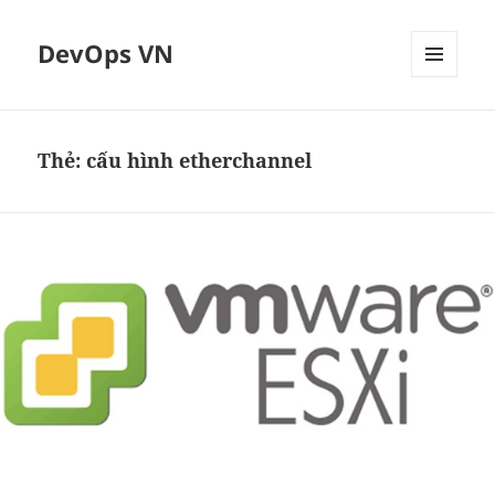
DevOps VN
MENU
VÀ
CÁC
WIDGET
Thẻ:
cấu hình etherchannel