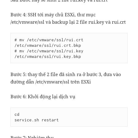
Bước 4: SSH tới máy chủ ESXi, thư mục
/etc/vmware/ssl và backup lại 2 file rui.key và rui.crt
# mv /etc/vmware/ssl/rui.crt 
/etc/vmware/ssl/rui.crt.bkp 

# mv /etc/vmware/ssl/rui.key 
/etc/vmware/ssl/rui.key.bkp
Bước 5: thay thế 2 file đã sinh ra ở bước 3, đưa vào
đường dẫn /etc/vmware/ssl trên ESXi
Bước 6: Khởi động lại dịch vụ
cd

service.sh restart
Bước 7: Nghiệm thu