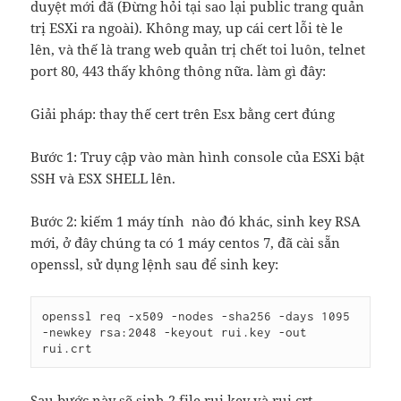
duyệt mới đã (Đừng hỏi tại sao lại public trang quản
trị ESXi ra ngoài). Không may, up cái cert lỗi tè le
lên, và thế là trang web quản trị chết toi luôn, telnet
port 80, 443 thấy không thông nữa. làm gì đây:
Giải pháp: thay thế cert trên Esx bằng cert đúng
Bước 1: Truy cập vào màn hình console của ESXi bật
SSH và ESX SHELL lên.
Bước 2: kiếm 1 máy tính nào đó khác, sinh key RSA
mới, ở đây chúng ta có 1 máy centos 7, đã cài sẵn
openssl, sử dụng lệnh sau để sinh key:
openssl req -x509 -nodes -sha256 -days 1095 
-newkey rsa:2048 -keyout rui.key -out 
rui.crt
Sau bước này sẽ sinh 2 file rui.key và rui.crt