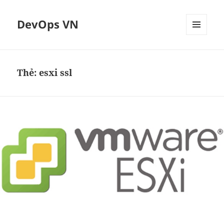
DevOps VN
MENU
VÀ
CÁC
WIDGET
Thẻ:
esxi ssl