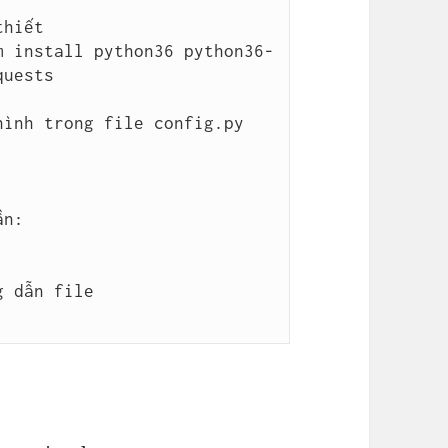
hiết

m install python36 python36-
uests

ình trong file config.py

n:

 dẫn file 