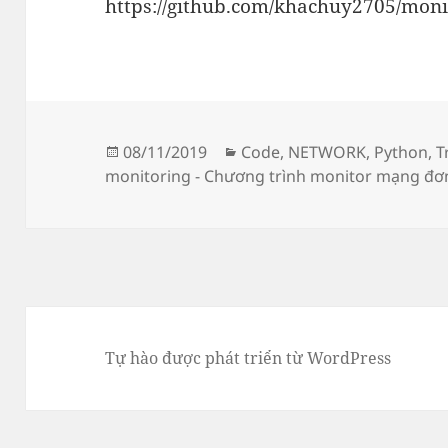
https://github.com/khachuy2705/moni
Đăng
Danh
08/11/2019
Code
,
NETWORK
,
Python
,
T
vào
mục
monitoring - Chương trình monitor mạng đơn
ngày
Tự hào được phát triển từ WordPress