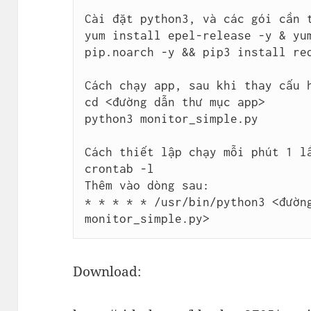
Cài đặt python3, và các gói cần t
yum install epel-release -y & yu
pip.noarch -y && pip3 install req
Cách chạy app, sau khi thay cấu h
cd <đường dẫn thư mục app>

python3 monitor_simple.py

Cách thiết lập chạy mỗi phút 1 lầ
crontab -l

Thêm vào dòng sau:

* * * * * /usr/bin/python3 <đường
monitor_simple.py>
Download: