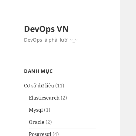
DevOps VN
DevOps là phải lười ~_~
DANH MỤC
Cơ sở dữ liệu
(11)
Elasticsearch
(2)
Mysql
(1)
Oracle
(2)
Posgresql
(4)