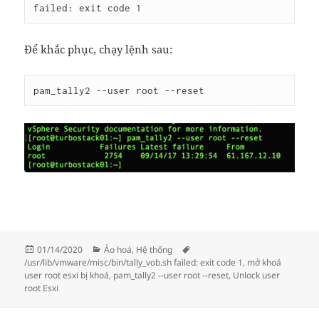
failed: exit code 1
Để khắc phục, chạy lệnh sau:
pam_tally2 --user root --reset
Đăng
Danh
01/14/2020
Ảo hoá
,
Hệ thống
Thẻ
vào
mục
/usr/lib/vmware/misc/bin/tally_vob.sh failed: exit code 1
,
mở khoá
ngày
user root esxi bị khoá
,
pam_tally2 --user root --reset
,
Unlock user
root Esxi