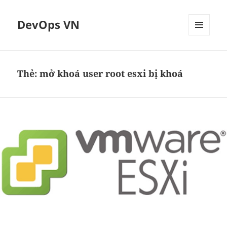
DevOps VN
MENU
VÀ
CÁC
WIDGET
Thẻ:
mở khoá user root esxi bị khoá