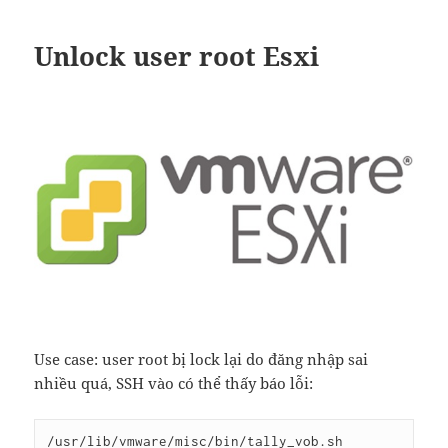
Unlock user root Esxi
Use case: user root bị lock lại do đăng nhập sai
nhiều quá, SSH vào có thể thấy báo lỗi:
/usr/lib/vmware/misc/bin/tally_vob.sh 