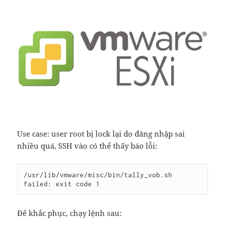
Use case: user root bị lock lại do đăng nhập sai
nhiều quá, SSH vào có thể thấy báo lỗi:
/usr/lib/vmware/misc/bin/tally_vob.sh 
failed: exit code 1
Để khắc phục, chạy lệnh sau: