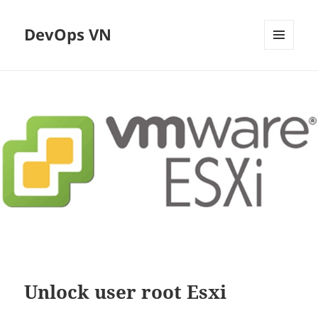
DevOps VN
MENU
VÀ
CÁC
WIDGET
Unlock user root Esxi