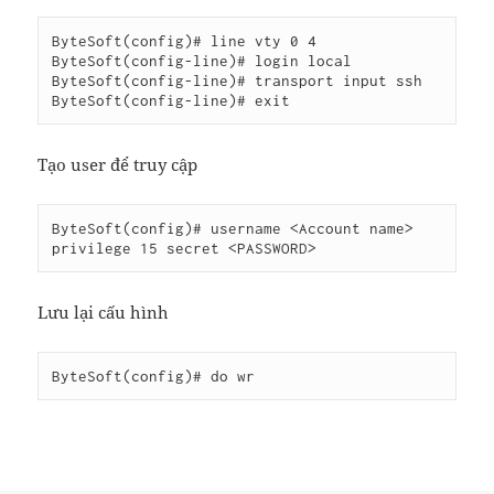
ByteSoft(config)# line vty 0 4

ByteSoft(config-line)# login local

ByteSoft(config-line)# transport input ssh

ByteSoft(config-line)# exit
Tạo user để truy cập
ByteSoft(config)# username <Account name> 
privilege 15 secret <PASSWORD>
Lưu lại cấu hình
ByteSoft(config)# do wr