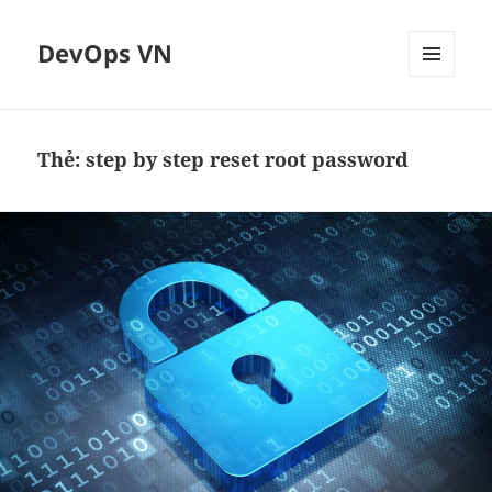
DevOps VN
MENU
VÀ
CÁC
WIDGET
Thẻ:
step by step reset root password