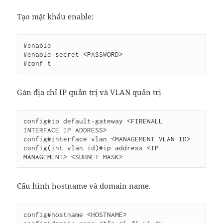
Tạo mật khẩu enable:
#enable

#enable secret <PASSWORD>

#conf t
Gán địa chỉ IP quản trị và VLAN quản trị
config#ip default-gateway <FIREWALL 
INTERFACE IP ADDRESS>

config#interface vlan <MANAGEMENT VLAN ID>

config(int vlan id)#ip address <IP 
MANAGEMENT> <SUBNET MASK>
Cấu hình hostname và domain name.
config#hostname <HOSTNAME>
