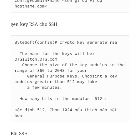
config#domain-name <tên gì đó ví dụ 
hostname.com>
gen key RSA cho SSH
ByteSoft(config)# crypto key generate rsa

  The name for the keys will be: 
OTGswitch.OTG.com

   Choose the size of the key modulus in the 
range of 360 to 2048 for your

     General Purpose Keys. Choosing a key 
modulus greater than 512 may take

     a few minutes.

  How many bits in the modulus [512]: 

mặc định 512, Chọn 1024 nếu thích bảo mật 
hơn
Bật SSH