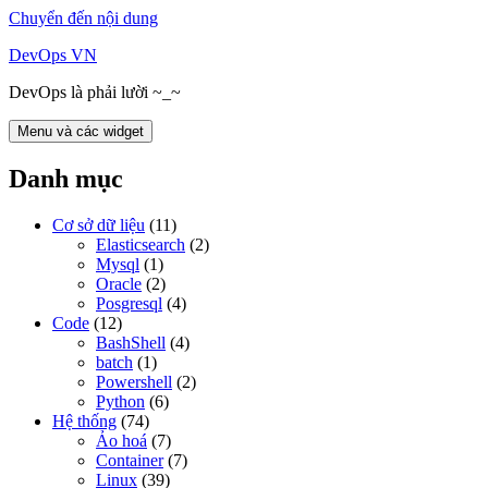
Chuyển đến nội dung
DevOps VN
DevOps là phải lười ~_~
Menu và các widget
Danh mục
Cơ sở dữ liệu
(11)
Elasticsearch
(2)
Mysql
(1)
Oracle
(2)
Posgresql
(4)
Code
(12)
BashShell
(4)
batch
(1)
Powershell
(2)
Python
(6)
Hệ thống
(74)
Ảo hoá
(7)
Container
(7)
Linux
(39)