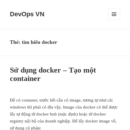
DevOps VN
MENU
VÀ
CÁC
WIDGET
Thẻ:
tìm hiểu docker
Sử dụng docker – Tạo một
container
Để có contaner, trước hết cần có image, tương tự như cài
windows thì phải có đĩa vậy. Image của docker có thể được
lấy tự động từ docker hub (mặc định) hoặc từ docker
registry nội bộ của doanh nghiệp. Để lấy docker image về,
sử dụng cú pháp: