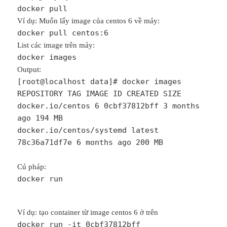
docker pull
Ví dụ: Muốn lấy image của centos 6 về máy:
docker pull centos:6
List các image trên máy:
docker images
Output:
[root@localhost data]# docker images
REPOSITORY TAG IMAGE ID CREATED SIZE
docker.io/centos 6 0cbf37812bff 3 months
ago 194 MB
docker.io/centos/systemd latest
78c36a71df7e 6 months ago 200 MB
Cú pháp:
docker run
Ví dụ: tạo container từ image centos 6 ở trên
docker run -it 0cbf37812bff