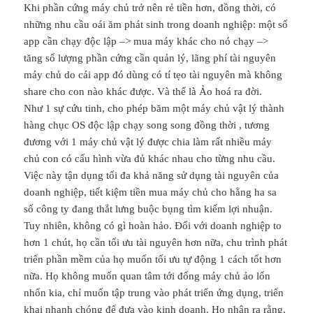
Khi phần cứng máy chủ trở nên rẻ tiền hơn, đồng thời, có
những nhu cầu oái ăm phát sinh trong doanh nghiệp: một số
app cần chạy độc lập –> mua máy khác cho nó chạy –>
tăng số lượng phần cứng cần quản lý, lãng phí tài nguyên
máy chủ do cái app đó dùng có tí tẹo tài nguyên mà không
share cho con nào khác được. Và thế là Ảo hoá ra đời.
Như 1 sự cứu tinh, cho phép băm một máy chủ vật lý thành
hàng chục OS độc lập chạy song song đồng thời , tương
đương với 1 máy chủ vật lý được chia làm rất nhiều máy
chủ con có cấu hình vừa đủ khác nhau cho từng nhu cầu.
Việc này tận dụng tối đa khả năng sử dụng tài nguyên của
doanh nghiệp, tiết kiệm tiền mua máy chủ cho hằng ha sa
số công ty đang thắt lưng buộc bụng tìm kiếm lợi nhuận.
Tuy nhiên, không có gì hoàn hảo. Đối với doanh nghiệp to
hơn 1 chút, họ cần tối ưu tài nguyên hơn nữa, chu trình phát
triển phần mềm của họ muốn tối ưu tự động 1 cách tốt hơn
nữa. Họ không muốn quan tâm tới đống máy chủ ảo lổn
nhổn kia, chỉ muốn tập trung vào phát triển ứng dụng, triển
khai nhanh chóng để đưa vào kinh doanh. Họ nhận ra rằng,