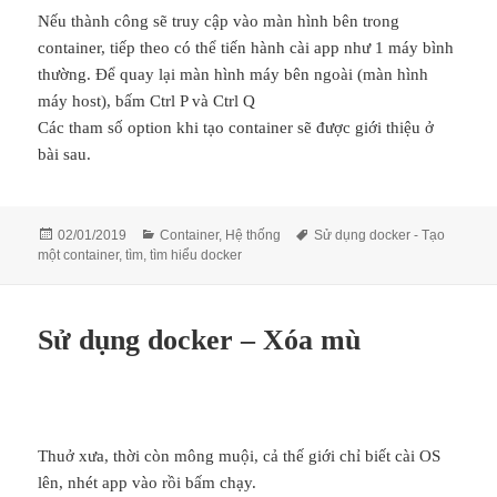
Nếu thành công sẽ truy cập vào màn hình bên trong
container, tiếp theo có thể tiến hành cài app như 1 máy bình
thường. Để quay lại màn hình máy bên ngoài (màn hình
máy host), bấm Ctrl P và Ctrl Q
Các tham số option khi tạo container sẽ được giới thiệu ở
bài sau.
Đăng
Danh
Thẻ
02/01/2019
Container
,
Hệ thống
Sử dụng docker - Tạo
vào
mục
một container
,
tìm
,
tìm hiểu docker
ngày
Sử dụng docker – Xóa mù
Thuở xưa, thời còn mông muội, cả thế giới chỉ biết cài OS
lên, nhét app vào rồi bấm chạy.