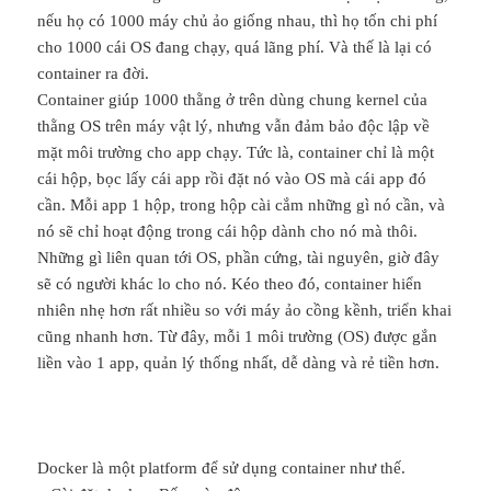
nếu họ có 1000 máy chủ ảo giống nhau, thì họ tốn chi phí
cho 1000 cái OS đang chạy, quá lãng phí. Và thế là lại có
container ra đời.
Container giúp 1000 thằng ở trên dùng chung kernel của
thằng OS trên máy vật lý, nhưng vẫn đảm bảo độc lập về
mặt môi trường cho app chạy. Tức là, container chỉ là một
cái hộp, bọc lấy cái app rồi đặt nó vào OS mà cái app đó
cần. Mỗi app 1 hộp, trong hộp cài cắm những gì nó cần, và
nó sẽ chỉ hoạt động trong cái hộp dành cho nó mà thôi.
Những gì liên quan tới OS, phần cứng, tài nguyên, giờ đây
sẽ có người khác lo cho nó. Kéo theo đó, container hiển
nhiên nhẹ hơn rất nhiều so với máy ảo cồng kềnh, triển khai
cũng nhanh hơn. Từ đây, mỗi 1 môi trường (OS) được gắn
liền vào 1 app, quản lý thống nhất, dễ dàng và rẻ tiền hơn.
Docker là một platform để sử dụng container như thế.