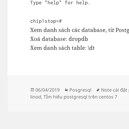
Type "help" for help.
chip1stop=#
Xem danh sách các database, từ Postgr
Xoá database: dropdb
Xem danh sách table: \dt
Đăng
Danh
Thẻ
06/04/2019
Posgresql
Note cài đặt
vào
mục
linod
,
TÌm hiểu postgresql trên centos 7
ngày