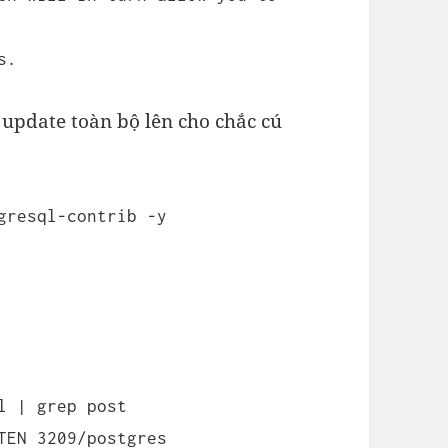
s.
t update toàn bộ lên cho chắc cú
gresql-contrib -y
l | grep post
TEN 3209/postgres