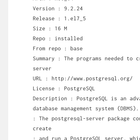
Version : 9.2.24
Release : 1.el7_5
Size : 16 M
Repo : installed
From repo : base
Summary : The programs needed to c
server
URL : http://www.postgresql.org/
License : PostgreSQL
Description : PostgreSQL is an adv
database management system (DBMS).
: The postgresql-server package co
create
: and run a PostgreSQL server, whi