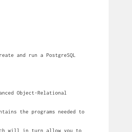
reate and run a PostgreSQL
anced Object-Relational
ntains the programs needed to
ch will in turn allow you to