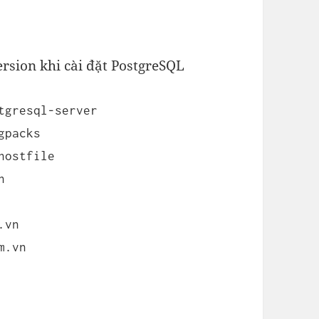
ersion khi cài đặt PostgreSQL
tgresql-server
gpacks
hostfile
n
.vn
m.vn