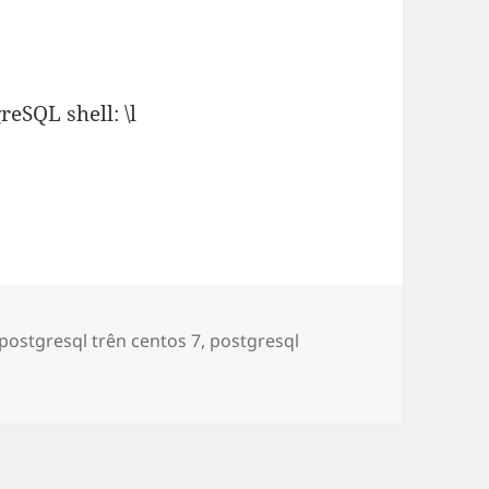
eSQL shell: \l
 postgresql trên centos 7
,
postgresql