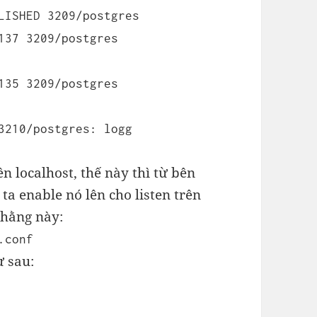
LISHED 3209/postgres
137 3209/postgres
135 3209/postgres
3210/postgres: logg
n localhost, thế này thì từ bên
ta enable nó lên cho listen trên
 thằng này:
.conf
ư sau: