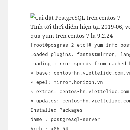
Tính tới thời điểm hiện tại 2019-06, v
qua yum trên centos 7 là 9.2.24
[root@posgres-2 etc]# yum info pos
Loaded plugins: fastestmirror, lan
Loading mirror speeds from cached 
* base: centos-hn.viettelidc.com.v
* epel: mirror.horizon.vn
* extras: centos-hn.viettelidc.com
* updates: centos-hn.viettelidc.co
Installed Packages
Name : postgresql-server
Arch : x86_64