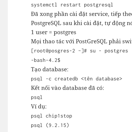
systemctl restart postgresql
Đã xong phần cài đặt service, tiếp theo
PostgreSQL sau khi cài đặt, tự động 
1 user = postgres
Mọi thao tác với PostGreSQL phải swi
[root@posgres-2 ~]# su - postgres
-bash-4.2$
Tạo database:
psql -c createdb <tên database>
Kết nối vào database đã có:
psql
Ví dụ:
psql chip1stop
psql (9.2.15)