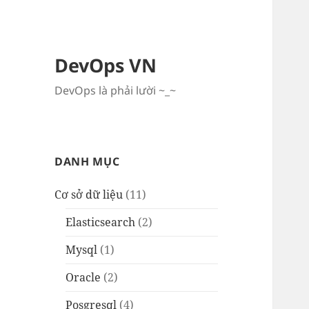
DevOps VN
DevOps là phải lười ~_~
DANH MỤC
Cơ sở dữ liệu
(11)
Elasticsearch
(2)
Mysql
(1)
Oracle
(2)
Posgresql
(4)