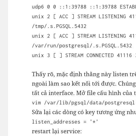
udp6 0 0 ::1:39788 ::1:39788 ESTAB
unix 2 [ ACC ] STREAM LISTENING 41
/tmp/.s.PGSQL.5432
unix 2 [ ACC ] STREAM LISTENING 41
/var/run/postgresql/.s.PGSQL.5432
unix 3 [ ] STREAM CONNECTED 41116 
Thấy rõ, mặc định thằng này listen trê
ngoài làm sao kết nối tới được. Chúng 
tất cả interface. Mở file cấu hình của
vim /var/lib/pgsql/data/postgresql
Sửa lại các dòng có key tương ứng nh
listen_addresses = '*'
restart lại service: