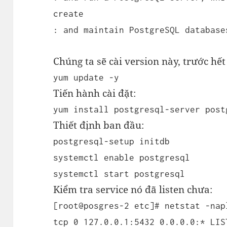
create
: and maintain PostgreSQL database
Chúng ta sẽ cài version này, trước hế
yum update -y
Tiến hành cài đặt:
yum install postgresql-server post
Thiết định ban đầu:
postgresql-setup initdb
systemctl enable postgresql
systemctl start postgresql
Kiểm tra service nó đã listen chưa:
[root@posgres-2 etc]# netstat -nap
tcp 0 127.0.0.1:5432 0.0.0.0:* LIS