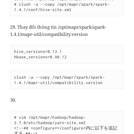
# clush -a --copy /opt/mapr/spark/spark-
29. Thay đổi thông tin /opt/mapr/spark/spark-
1.4.1/mapr-util/compatibility.version
hive_versions=0.13.1

clush -a --copy /opt/mapr/spark/spark-
1.4.1/mapr-util/compatibility.version
30.
# vim /opt/mapr/hadoop/hadoop-
2.7.0/etc/hadoop/yarn-site.xml

<!--## <configure></configure>内に以下を追記
する ##-->
