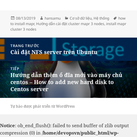
Đăng
Tác
Danh
Thẻ
08/13/2019
hansamu
Cơ sở dữ liệu
,
Hệ thống
how
vào
giả
mục
to install mapr
,
Hướng dẫn cài đặt cluster mapr 3 nodes
,
install mapr
ngày
cluster 3 nodes
Điều
TRANG TRƯỚC
hướng
Cài đặt NFS server trên Ubuntu
Bài
bài
viết
viết
trước:
TIẾP
Hướng dẫn thêm ổ đĩa mới vào máy chủ
Bài
centos – How to add new hard disk to
tiếp
Centos server
theo:
Tự hào được phát triển từ WordPress
Notice
: ob_end_flush(): failed to send buffer of zlib output
compression (0) in
/home/devopsvn/public_html/wp-