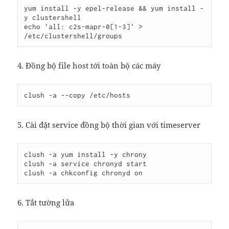
yum install -y epel-release && yum install -
y clustershell

echo 'all: c2s-mapr-0[1-3]' > 
/etc/clustershell/groups
4. Đồng bộ file host tới toàn bộ các máy
clush -a --copy /etc/hosts
5. Cài đặt service đồng bộ thời gian với timeserver
clush -a yum install -y chrony

clush -a service chronyd start

6. Tắt tường lửa