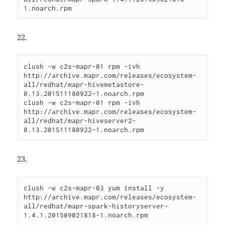
1.noarch.rpm
22.
clush -w c2s-mapr-01 rpm -ivh 
http://archive.mapr.com/releases/ecosystem-
all/redhat/mapr-hivemetastore-
0.13.201511180922-1.noarch.rpm

clush -w c2s-mapr-01 rpm -ivh 
http://archive.mapr.com/releases/ecosystem-
all/redhat/mapr-hiveserver2-
0.13.201511180922-1.noarch.rpm
23.
clush -w c2s-mapr-03 yum install -y 
http://archive.mapr.com/releases/ecosystem-
all/redhat/mapr-spark-historyserver-
1.4.1.201509021818-1.noarch.rpm