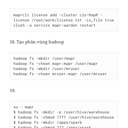
maprcli license add -cluster c2s-MapR -
license /root/work/license.txt -is_file true

18. Tạo phân vùng hadoop
hadoop fs -mkdir /user/mapr

hadoop fs -chown mapr:mapr /user/mapr

hadoop fs -mkdir /user/mruser

19.
su - mapr

$ hadoop fs -mkdir -p /user/hive/warehouse

$ hadoop fs -chmod 1777 /user/hive/warehouse

$ hadoop fs -mkdir /apps/spark

$ hadoop fs -chmod 777 /apps/spark
