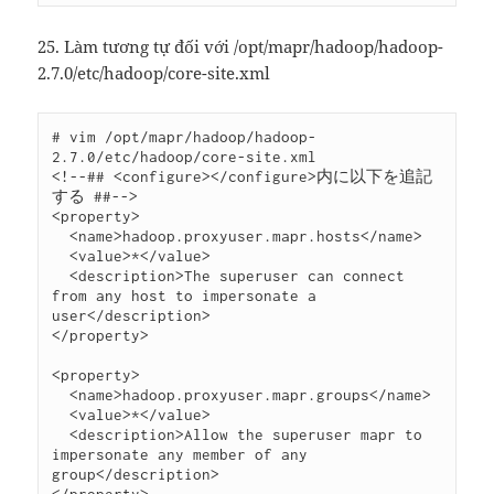
25. Làm tương tự đối với /opt/mapr/hadoop/hadoop-
2.7.0/etc/hadoop/core-site.xml
# vim /opt/mapr/hadoop/hadoop-
2.7.0/etc/hadoop/core-site.xml

<!--## <configure></configure>内に以下を追記
する ##-->

<property>

  <name>hadoop.proxyuser.mapr.hosts</name>

  <value>*</value>

  <description>The superuser can connect 
from any host to impersonate a 
user</description>

</property>

<property>

  <name>hadoop.proxyuser.mapr.groups</name>

  <value>*</value>

  <description>Allow the superuser mapr to 
impersonate any member of any 
group</description>
