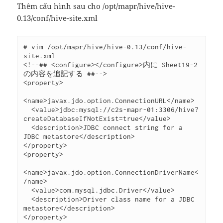
Thêm cấu hình sau cho /opt/mapr/hive/hive-
0.13/conf/hive-site.xml
# vim /opt/mapr/hive/hive-0.13/conf/hive-
site.xml

<!--## <configure></configure>内に Sheet19-2 
の内容を追記する ##-->

<property>

<name>javax.jdo.option.ConnectionURL</name>

  <value>jdbc:mysql://c2s-mapr-01:3306/hive?
createDatabaseIfNotExist=true</value>

  <description>JDBC connect string for a 
JDBC metastore</description>

</property>

<property>

<name>javax.jdo.option.ConnectionDriverName<
/name>

  <value>com.mysql.jdbc.Driver</value>

  <description>Driver class name for a JDBC 
metastore</description>

</property>
