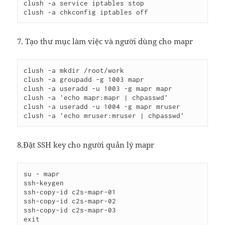
clush -a service iptables stop

7. Tạo thư mục làm việc và người dùng cho mapr
clush -a mkdir /root/work

clush -a groupadd -g 1003 mapr

clush -a useradd -u 1003 -g mapr mapr

clush -a 'echo mapr:mapr | chpasswd'

clush -a useradd -u 1004 -g mapr mruser

8.Đặt SSH key cho người quản lý mapr
su - mapr

ssh-keygen

ssh-copy-id c2s-mapr-01

ssh-copy-id c2s-mapr-02

ssh-copy-id c2s-mapr-03
