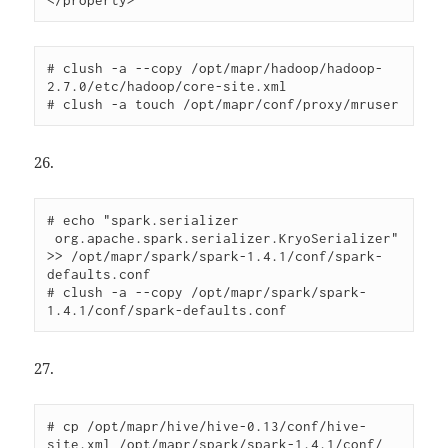
# clush -a --copy /opt/mapr/hadoop/hadoop-
2.7.0/etc/hadoop/core-site.xml

26.
# echo "spark.serializer       
 org.apache.spark.serializer.KryoSerializer" 
>> /opt/mapr/spark/spark-1.4.1/conf/spark-
defaults.conf

# clush -a --copy /opt/mapr/spark/spark-
27.
# cp /opt/mapr/hive/hive-0.13/conf/hive-
site.xml /opt/mapr/spark/spark-1.4.1/conf/
