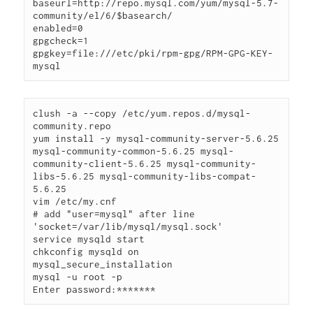
baseurl=http://repo.mysql.com/yum/mysql-5.7-
community/el/6/$basearch/

enabled=0

gpgcheck=1

gpgkey=file:///etc/pki/rpm-gpg/RPM-GPG-KEY-
clush -a --copy /etc/yum.repos.d/mysql-
community.repo

yum install -y mysql-community-server-5.6.25 
mysql-community-common-5.6.25 mysql-
community-client-5.6.25 mysql-community-
libs-5.6.25 mysql-community-libs-compat-
5.6.25

vim /etc/my.cnf

# add "user=mysql" after line 
'socket=/var/lib/mysql/mysql.sock'

service mysqld start

chkconfig mysqld on

mysql_secure_installation

mysql -u root -p
