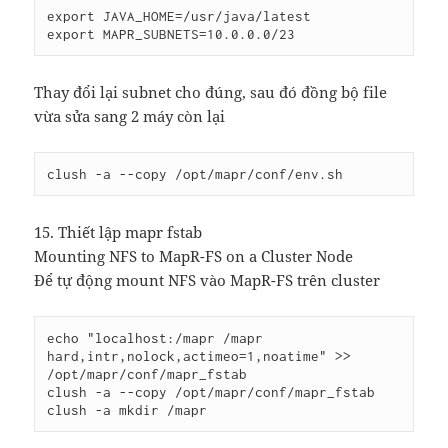
export JAVA_HOME=/usr/java/latest

Thay đổi lại subnet cho đúng, sau đó đồng bộ file
vừa sửa sang 2 máy còn lại
15. Thiết lập mapr fstab
Mounting NFS to MapR-FS on a Cluster Node
Để tự động mount NFS vào MapR-FS trên cluster
echo "localhost:/mapr /mapr 
hard,intr,nolock,actimeo=1,noatime" >> 
/opt/mapr/conf/mapr_fstab

clush -a --copy /opt/mapr/conf/mapr_fstab
