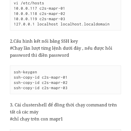
vi /etc/hosts

10.0.0.117 c2s-mapr-01

10.0.0.118 c2s-mapr-02

10.0.0.119 c2s-mapr-03

127.0.0.1 localhost localhost.localdomain
2.Cấu hình kết nối bằng SSH key
#Chạy lần lượt từng lệnh dưới đây , nếu được hỏi
password thì điền password
ssh-keygen

ssh-copy-id c2s-mapr-01

ssh-copy-id c2s-mapr-02

3. Cài clustershell để đồng thời chạy command trên
tất cả các máy
#chỉ chạy trên con mapr1