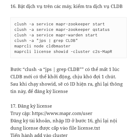
16. Bật dịch vụ trên các máy, kiểm tra dịch vụ CLDB
clush -a service mapr-zookeeper start

clush -a service mapr-zookeeper qstatus

clush -a service mapr-warden start

clush -a "jps | grep CLDB"

maprcli node cldbmaster

Bước “clush -a “jps | grep CLDB”” có thể mất 1 lúc
CLDB mới có thể khởi động, chịu khó đợi 1 chút.
Sau khi chạy showid, sẽ có ID hiện ra, ghi lại thông
tin này, để đăng ký license
17. Đăng ký license
Truy cập: https://www.mapr.com/user
Đăng ký tài khoản, nhập ID ở bước 16, ghi lại nội
dung license được cấp vào file license.txt
Tiến hành add vào cluster