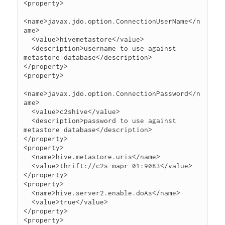
<property>

<name>javax.jdo.option.ConnectionUserName</n
ame>

  <value>hivemetastore</value>

  <description>username to use against 
metastore database</description>

</property>

<property>

<name>javax.jdo.option.ConnectionPassword</n
ame>

  <value>c2shive</value>

  <description>password to use against 
metastore database</description>

</property>

<property>

  <name>hive.metastore.uris</name>

  <value>thrift://c2s-mapr-01:9083</value>

</property>

<property>

  <name>hive.server2.enable.doAs</name>

  <value>true</value>

</property>

<property>
