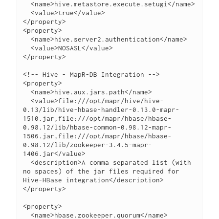
  <name>hive.metastore.execute.setugi</name>

  <value>true</value>

</property>

<property>

  <name>hive.server2.authentication</name>

  <value>NOSASL</value>

</property>

<!-- Hive - MapR-DB Integration -->

<property>

  <name>hive.aux.jars.path</name>

  <value>file:///opt/mapr/hive/hive-
0.13/lib/hive-hbase-handler-0.13.0-mapr-
1510.jar,file:///opt/mapr/hbase/hbase-
0.98.12/lib/hbase-common-0.98.12-mapr-
1506.jar,file:///opt/mapr/hbase/hbase-
0.98.12/lib/zookeeper-3.4.5-mapr-
1406.jar</value>

  <description>A comma separated list (with 
no spaces) of the jar files required for 
Hive-HBase integration</description>

</property>

<property>

  <name>hbase.zookeeper.quorum</name>
