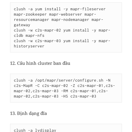
clush -a yum install -y mapr-fileserver 
mapr-zookeeper mapr-webserver mapr-
resourcemanager mapr-nodemanager mapr-
gateway

clush -w c2s-mapr-02 yum install -y mapr-
cldb mapr-nfs

clush -w c2s-mapr-03 yum install -y mapr-
12. Cấu hình cluster ban đầu
clush -a /opt/mapr/server/configure.sh -N 
c2s-MapR -C c2s-mapr-02 -Z c2s-mapr-01,c2s-
mapr-02,c2s-mapr-03 -RM c2s-mapr-01,c2s-
13. Định dạng đĩa
clush -a lvdisplay
