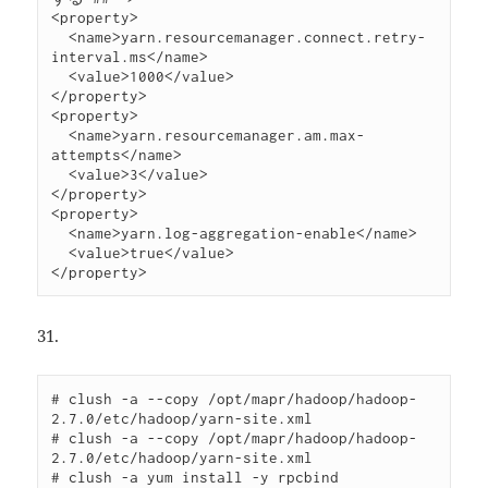
<property>

  <name>yarn.resourcemanager.connect.retry-
interval.ms</name>

  <value>1000</value>

</property>

<property>

  <name>yarn.resourcemanager.am.max-
attempts</name>

  <value>3</value>

</property>

<property>

  <name>yarn.log-aggregation-enable</name>

  <value>true</value>

31.
# clush -a --copy /opt/mapr/hadoop/hadoop-
2.7.0/etc/hadoop/yarn-site.xml

# clush -a --copy /opt/mapr/hadoop/hadoop-
2.7.0/etc/hadoop/yarn-site.xml

# clush -a yum install -y rpcbind
