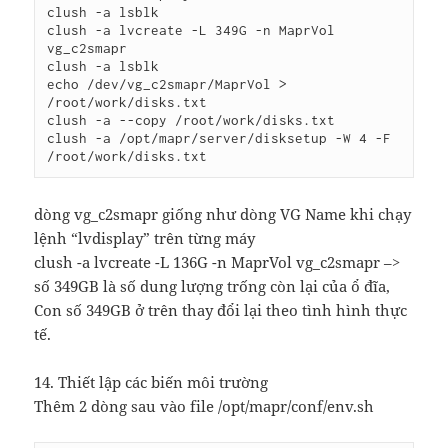
clush -a lsblk

clush -a lvcreate -L 349G -n MaprVol 
vg_c2smapr

clush -a lsblk

echo /dev/vg_c2smapr/MaprVol > 
/root/work/disks.txt

clush -a --copy /root/work/disks.txt

clush -a /opt/mapr/server/disksetup -W 4 -F 
dòng vg_c2smapr giống như dòng VG Name khi chạy
lệnh “lvdisplay” trên từng máy
clush -a lvcreate -L 136G -n MaprVol vg_c2smapr –>
số 349GB là số dung lượng trống còn lại của ổ đĩa,
Con số 349GB ở trên thay đổi lại theo tình hình thực
tế.
14. Thiết lập các biến môi trường
Thêm 2 dòng sau vào file /opt/mapr/conf/env.sh