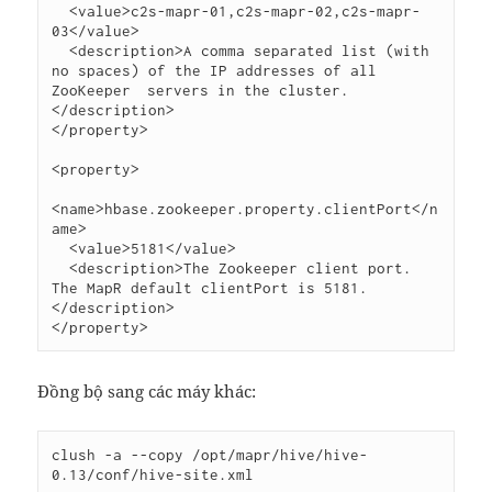
  <value>c2s-mapr-01,c2s-mapr-02,c2s-mapr-
03</value>

  <description>A comma separated list (with 
no spaces) of the IP addresses of all 
ZooKeeper　servers in the cluster.
</description>

</property>

<property>

<name>hbase.zookeeper.property.clientPort</n
ame>

  <value>5181</value>

  <description>The Zookeeper client port. 
The MapR default clientPort is 5181.
</description>

Đồng bộ sang các máy khác:
clush -a --copy /opt/mapr/hive/hive-
0.13/conf/hive-site.xml