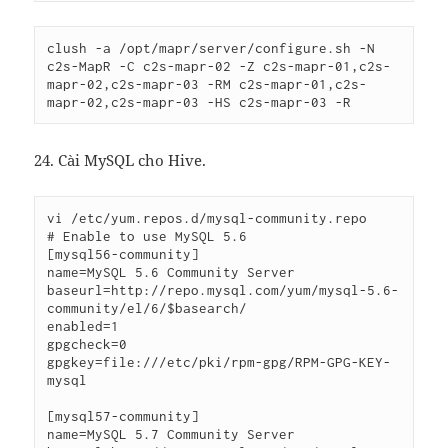
clush -a /opt/mapr/server/configure.sh -N 
c2s-MapR -C c2s-mapr-02 -Z c2s-mapr-01,c2s-
mapr-02,c2s-mapr-03 -RM c2s-mapr-01,c2s-
mapr-02,c2s-mapr-03 -HS c2s-mapr-03 -R
24. Cài MySQL cho Hive.
vi /etc/yum.repos.d/mysql-community.repo

# Enable to use MySQL 5.6

[mysql56-community]

name=MySQL 5.6 Community Server

baseurl=http://repo.mysql.com/yum/mysql-5.6-
community/el/6/$basearch/

enabled=1

gpgcheck=0

gpgkey=file:///etc/pki/rpm-gpg/RPM-GPG-KEY-
mysql

[mysql57-community]

name=MySQL 5.7 Community Server
