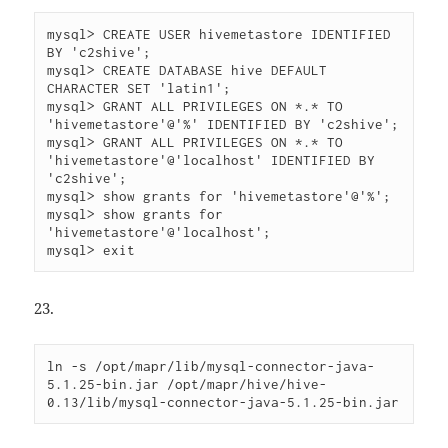
mysql> CREATE USER hivemetastore IDENTIFIED 
BY 'c2shive';

mysql> CREATE DATABASE hive DEFAULT 
CHARACTER SET 'latin1';

mysql> GRANT ALL PRIVILEGES ON *.* TO 
'hivemetastore'@'%' IDENTIFIED BY 'c2shive';

mysql> GRANT ALL PRIVILEGES ON *.* TO 
'hivemetastore'@'localhost' IDENTIFIED BY 
'c2shive';

mysql> show grants for 'hivemetastore'@'%';

mysql> show grants for 
'hivemetastore'@'localhost';

23.
ln -s /opt/mapr/lib/mysql-connector-java-
5.1.25-bin.jar /opt/mapr/hive/hive-