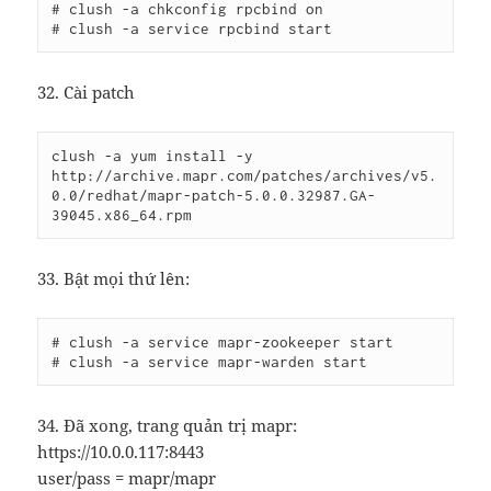
# clush -a chkconfig rpcbind on

32. Cài patch
clush -a yum install -y 
http://archive.mapr.com/patches/archives/v5.
0.0/redhat/mapr-patch-5.0.0.32987.GA-
39045.x86_64.rpm
33. Bật mọi thứ lên:
# clush -a service mapr-zookeeper start

34. Đã xong, trang quản trị mapr:
https://10.0.0.117:8443
user/pass = mapr/mapr