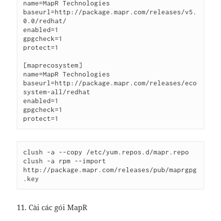
name=MapR Technologies

baseurl=http://package.mapr.com/releases/v5.
0.0/redhat/

enabled=1

gpgcheck=1

protect=1

[maprecosystem]

name=MapR Technologies

baseurl=http://package.mapr.com/releases/eco
system-all/redhat

enabled=1

gpgcheck=1

protect=1
clush -a --copy /etc/yum.repos.d/mapr.repo

clush -a rpm --import 
http://package.mapr.com/releases/pub/maprgpg
11. Cài các gói MapR