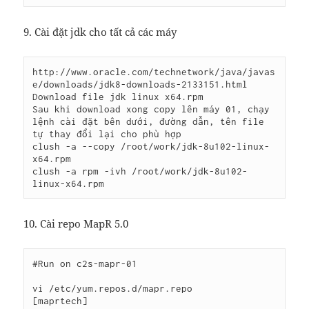
9. Cài đặt jdk cho tất cả các máy
http://www.oracle.com/technetwork/java/javas
e/downloads/jdk8-downloads-2133151.html

Download file jdk linux x64.rpm

Sau khi download xong copy lên máy 01, chạy 
lệnh cài đặt bên dưới, đường dẫn, tên file 
tự thay đổi lại cho phù hợp

clush -a --copy /root/work/jdk-8u102-linux-
x64.rpm

clush -a rpm -ivh /root/work/jdk-8u102-
10. Cài repo MapR 5.0
#Run on c2s-mapr-01

vi /etc/yum.repos.d/mapr.repo

[maprtech]
