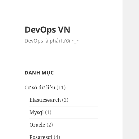
DevOps VN
DevOps là phải lười ~_~
DANH MỤC
Cơ sở dữ liệu
(11)
Elasticsearch
(2)
Mysql
(1)
Oracle
(2)
Posgresql
(4)