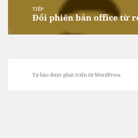
TIẾP
Đổi phiên bản office từ r
Bài
tiếp
theo:
Tự hào được phát triển từ WordPress