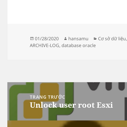
Đăng
Tác
Danh
01/28/2020
hansamu
Cơ sở dữ liệu
vào
giả
mục
ARCHIVE-LOG
,
database oracle
ngày
Điều
hướng
TRANG TRƯỚC
Unlock user root Esxi
bài
Bài
viết
viết
trước: