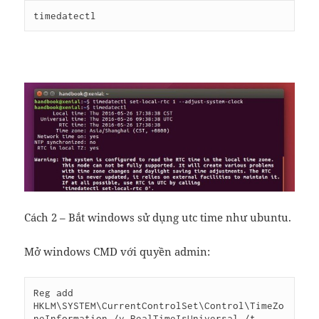
timedatectl
Cách 2 – Bắt windows sử dụng utc time như ubuntu.
Mở windows CMD với quyền admin:
Reg add 
HKLM\SYSTEM\CurrentControlSet\Control\TimeZo
neInformation /v RealTimeIsUniversal /t 