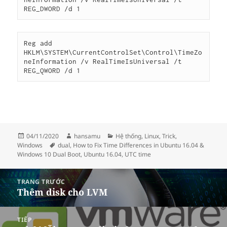
Reg add 
HKLM\SYSTEM\CurrentControlSet\Control\TimeZo
neInformation /v RealTimeIsUniversal /t 
REG_QWORD /d 1
Đăng
Tác
Danh
04/11/2020
hansamu
Hệ thống
,
Linux
,
Trick
,
vào
Thẻ
giả
mục
Windows
dual
,
How to Fix Time Differences in Ubuntu 16.04 &
ngày
Windows 10 Dual Boot
,
Ubuntu 16.04
,
UTC time
Điều
TRANG TRƯỚC
hướng
Thêm disk cho LVM
Bài
bài
viết
viết
trước:
TIẾP