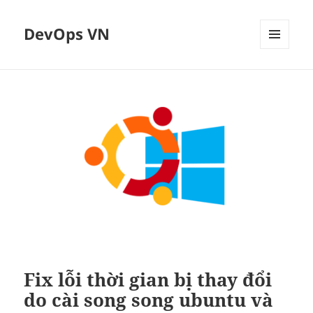
DevOps VN
MENU
VÀ
CÁC
WIDGET
Fix lỗi thời gian bị thay đổi
do cài song song ubuntu và