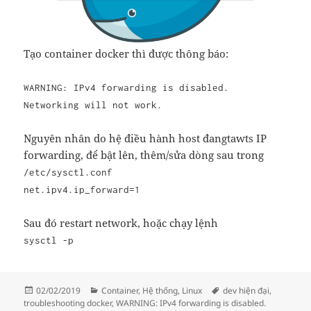
Tạo container docker thì được thông báo:
WARNING: IPv4 forwarding is disabled.
Networking will not work.
Nguyên nhân do hệ điều hành host đangtawts IP
forwarding, để bật lên, thêm/sửa dòng sau trong
/etc/sysctl.conf
net.ipv4.ip_forward=1
Sau đó restart network, hoặc chạy lệnh
sysctl -p
Đăng
Danh
Thẻ
02/02/2019
Container
,
Hệ thống
,
Linux
dev hiện đại
,
vào
mục
troubleshooting docker
,
WARNING: IPv4 forwarding is disabled.