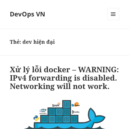
DevOps VN
MENU
VÀ
CÁC
WIDGET
Thẻ:
dev hiện đại
Xử lý lỗi docker – WARNING:
IPv4 forwarding is disabled.
Networking will not work.