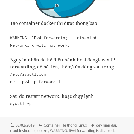
Tạo container docker thì được thông báo:
WARNING: IPv4 forwarding is disabled.
Networking will not work.
Nguyên nhân do hệ điều hành host đangtawts IP
forwarding, để bật lên, thêm/sửa dòng sau trong
/etc/sysctl.conf
net.ipv4.ip_forward=1
Sau đó restart network, hoặc chạy lệnh
sysctl -p
Đăng
Danh
Thẻ
02/02/2019
Container
,
Hệ thống
,
Linux
dev hiện đại
,
vào
mục
troubleshooting docker
,
WARNING: IPv4 forwarding is disabled.