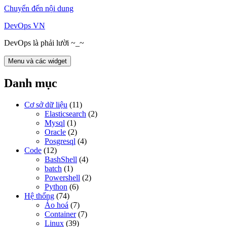
Chuyển đến nội dung
DevOps VN
DevOps là phải lười ~_~
Menu và các widget
Danh mục
Cơ sở dữ liệu
(11)
Elasticsearch
(2)
Mysql
(1)
Oracle
(2)
Posgresql
(4)
Code
(12)
BashShell
(4)
batch
(1)
Powershell
(2)
Python
(6)
Hệ thống
(74)
Ảo hoá
(7)
Container
(7)
Linux
(39)