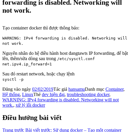
forwarding is disabled. Networking will
not work.
Tạo container docker thì được thông báo:
WARNING: IPv4 forwarding is disabled. Networking will
not work.
Nguyên nhân do hệ điều hành host đangtawts IP forwarding, để bật
lên, thêm/sửa dòng sau trong
/etc/sysctl.conf
net.ipv4.ip_forward=1
Sau đó restart network, hoặc chạy lệnh
sysctl -p
Đăng vào ngày
02/02/2019
Tác giả
hansamu
Danh mục
Container
,
Hệ thống
,
Linux
Thẻ
dev hiện đại
,
troubleshooting docker
,
WARNING: IPv4 forwarding is disabled. Networking will not
work.
,
xử lý lỗi docker
Điều hướng bài viết
Trang trước
Bài viết trước:
Sử dụng docker – Tạo một container