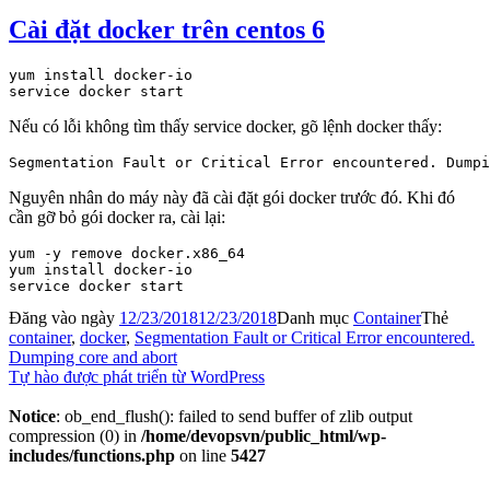
Cài đặt docker trên centos 6
yum install docker-io

Nếu có lỗi không tìm thấy service docker, gõ lệnh docker thấy:
Nguyên nhân do máy này đã cài đặt gói docker trước đó. Khi đó
cần gỡ bỏ gói docker ra, cài lại:
yum -y remove docker.x86_64

yum install docker-io

Đăng vào ngày
12/23/2018
12/23/2018
Danh mục
Container
Thẻ
container
,
docker
,
Segmentation Fault or Critical Error encountered.
Dumping core and abort
Tự hào được phát triển từ WordPress
Notice
: ob_end_flush(): failed to send buffer of zlib output
compression (0) in
/home/devopsvn/public_html/wp-
includes/functions.php
on line
5427