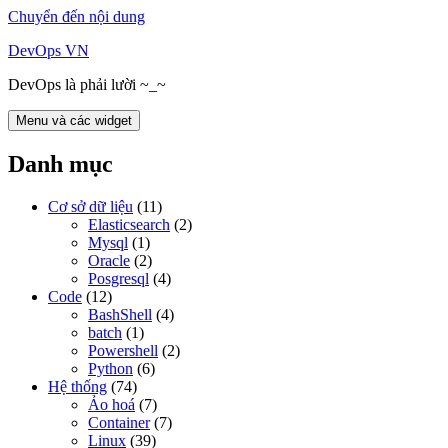
Chuyển đến nội dung
DevOps VN
DevOps là phải lười ~_~
Menu và các widget
Danh mục
Cơ sở dữ liệu
(11)
Elasticsearch
(2)
Mysql
(1)
Oracle
(2)
Posgresql
(4)
Code
(12)
BashShell
(4)
batch
(1)
Powershell
(2)
Python
(6)
Hệ thống
(74)
Ảo hoá
(7)
Container
(7)
Linux
(39)