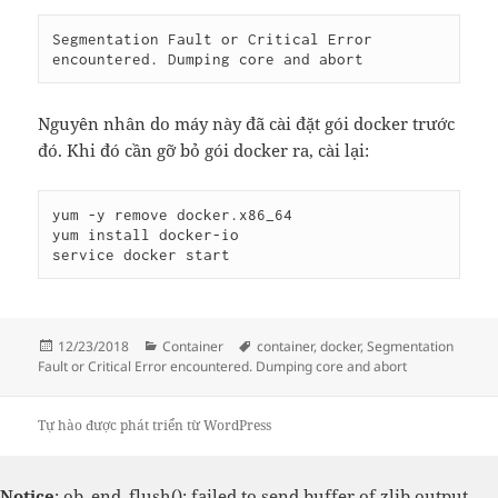
Segmentation Fault or Critical Error 
Nguyên nhân do máy này đã cài đặt gói docker trước
đó. Khi đó cần gỡ bỏ gói docker ra, cài lại:
yum -y remove docker.x86_64

yum install docker-io

Đăng
Danh
Thẻ
12/23/2018
Container
container
,
docker
,
Segmentation
vào
mục
Fault or Critical Error encountered. Dumping core and abort
ngày
Tự hào được phát triển từ WordPress
Notice
: ob_end_flush(): failed to send buffer of zlib output