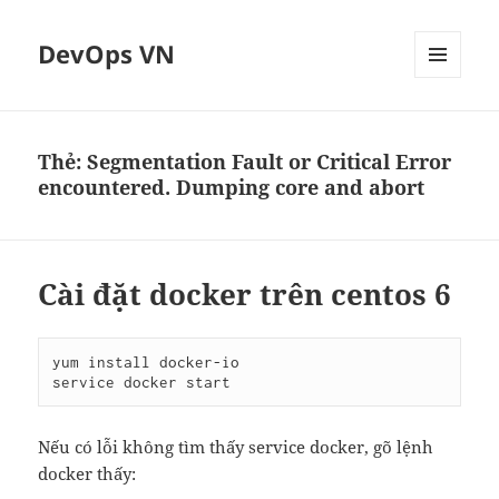
DevOps VN
MENU
VÀ
CÁC
WIDGET
Thẻ:
Segmentation Fault or Critical Error
encountered. Dumping core and abort
Cài đặt docker trên centos 6
yum install docker-io

Nếu có lỗi không tìm thấy service docker, gõ lệnh
docker thấy: