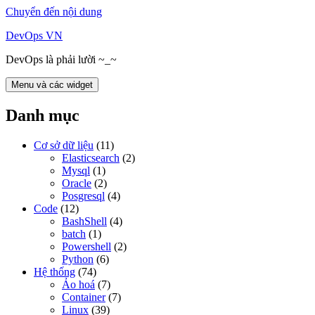
Chuyển đến nội dung
DevOps VN
DevOps là phải lười ~_~
Menu và các widget
Danh mục
Cơ sở dữ liệu
(11)
Elasticsearch
(2)
Mysql
(1)
Oracle
(2)
Posgresql
(4)
Code
(12)
BashShell
(4)
batch
(1)
Powershell
(2)
Python
(6)
Hệ thống
(74)
Ảo hoá
(7)
Container
(7)
Linux
(39)