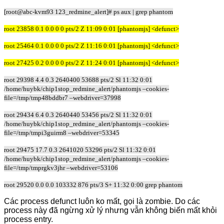
[root@abc-kvm93 123_redmine_alert]# ps aux | grep phantom
root 23858 0.1 0.0 0 0 pts/2 Z 11:09 0:01 [phantomjs] <defunct>
root 25464 0.1 0.0 0 0 pts/2 Z 11:16 0:01 [phantomjs] <defunct>
root 27425 0.2 0.0 0 0 pts/2 Z 11:24 0:01 [phantomjs] <defunct>
root 29398 4.4 0.3 2640400 53688 pts/2 Sl 11:32 0:01
/home/huybk/chip1stop_redmine_alert/phantomjs –cookies-
file=/tmp/tmp48bddbr7 –webdriver=37998
root 29434 6.4 0.3 2640440 53456 pts/2 Sl 11:32 0:01
/home/huybk/chip1stop_redmine_alert/phantomjs –cookies-
file=/tmp/tmpi3guirm8 –webdriver=53345
root 29475 17.7 0.3 2641020 53296 pts/2 Sl 11:32 0:01
/home/huybk/chip1stop_redmine_alert/phantomjs –cookies-
file=/tmp/tmprgkv3jhr –webdriver=53106
root 29520 0.0 0.0 103332 876 pts/3 S+ 11:32 0:00 grep phantom
Các process defunct luôn ko mất, gọi là zombie. Do các
process này đã ngừng xử lý nhưng vẫn không biến mất khỏi
process entry.