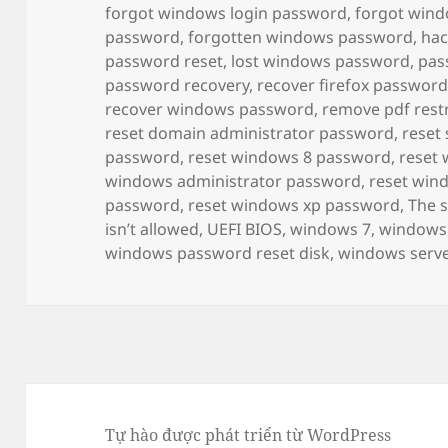
forgot windows login password
,
forgot win
password
,
forgotten windows password
,
ha
password reset
,
lost windows password
,
pas
password recovery
,
recover firefox passwor
recover windows password
,
remove pdf restr
reset domain administrator password
,
reset
password
,
reset windows 8 password
,
reset 
windows administrator password
,
reset win
password
,
reset windows xp password
,
The s
isn’t allowed
,
UEFI BIOS
,
windows 7
,
windows
windows password reset disk
,
windows serve
Tự hào được phát triển từ WordPress