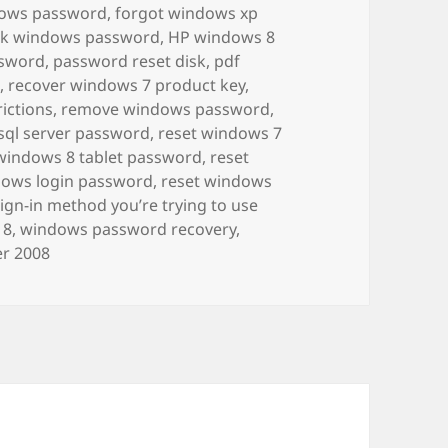
dows password
,
forgot windows xp
ck windows password
,
HP windows 8
sword
,
password reset disk
,
pdf
d
,
recover windows 7 product key
,
ictions
,
remove windows password
,
 sql server password
,
reset windows 7
windows 8 tablet password
,
reset
dows login password
,
reset windows
ign-in method you’re trying to use
 8
,
windows password recovery
,
r 2008