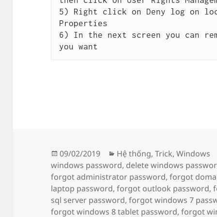
5) Right click on Deny log on loc
Properties

6) In the next screen you can rem
you want
Đăng
Danh
09/02/2019
Hệ thống
,
Trick
,
Windows
vào
mục
windows password
,
delete windows passwo
ngày
forgot administrator password
,
forgot doma
laptop password
,
forgot outlook password
,
sql server password
,
forgot windows 7 pass
forgot windows 8 tablet password
,
forgot w