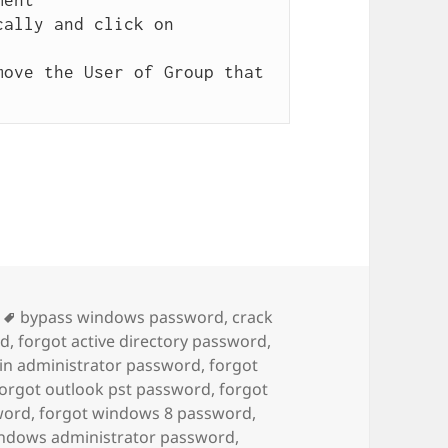
ally and click on 
ove the User of Group that 
Thẻ
bypass windows password
,
crack
rd
,
forgot active directory password
,
in administrator password
,
forgot
forgot outlook pst password
,
forgot
word
,
forgot windows 8 password
,
indows administrator password
,