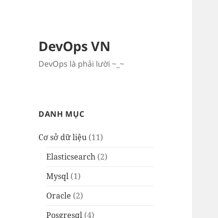
DevOps VN
DevOps là phải lười ~_~
DANH MỤC
Cơ sở dữ liệu
(11)
Elasticsearch
(2)
Mysql
(1)
Oracle
(2)
Posgresql
(4)