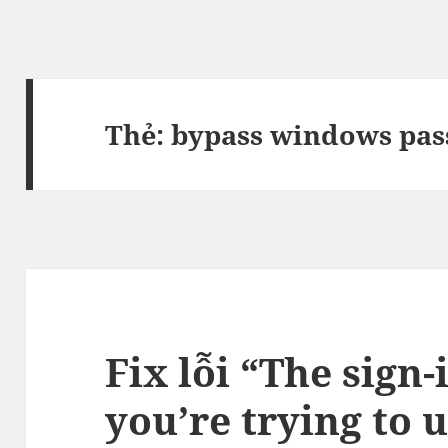
Thẻ:
bypass windows pa
Fix lỗi “The sign
you’re trying to u