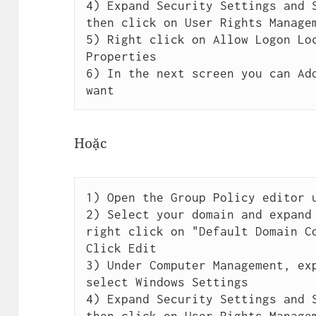
4) Expand Security Settings and S
then click on User Rights Managem
5) Right click on Allow Logon Loc
Properties

6) In the next screen you can Add
Hoặc
1) Open the Group Policy editor u
2) Select your domain and expand 
right click on "Default Domain Co
Click Edit

3) Under Computer Management, exp
select Windows Settings

4) Expand Security Settings and S
then click on User Rights Managem