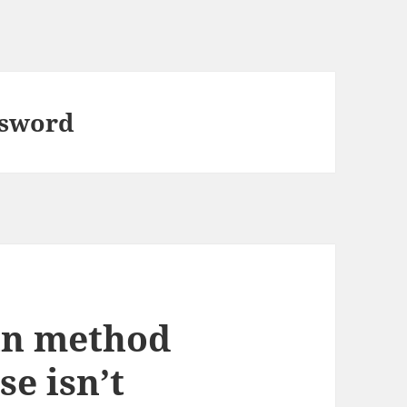
ssword
-in method
se isn’t